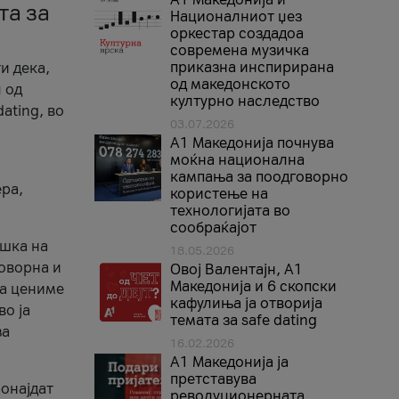
та за
Националниот џез
оркестар создадоа
современа музичка
приказна инспирирана
и дека,
од македонското
 од
културно наследство
ating, во
03.07.2026
A1 Македонија почнува
моќна национална
кампања за поодговорно
ера,
користење на
технологијата во
сообраќајот
ршка на
18.05.2026
говорна и
Овој Валентајн, A1
Македонија и 6 скопски
ја цениме
кафулиња ја отворија
во ја
темата за safe dating
за
16.02.2026
А1 Македонија ја
претставува
ронајдат
револуционерната