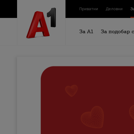
Приватни
Деловни
З
За А1
За подобар 