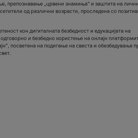
ње, препознавање „црвени знамиња“ и заштита на личн
осетители од различни возрасти, проследена со позити
ветеност кон дигиталната безбедност и едукацијата на
 одговорно и безбедно користење на онлајн платформит
јн“, посветена на подигање на свеста и обезбедување 
свет.