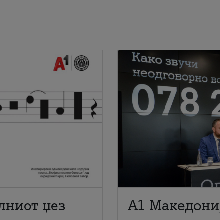
лниот џез
A1 Македони