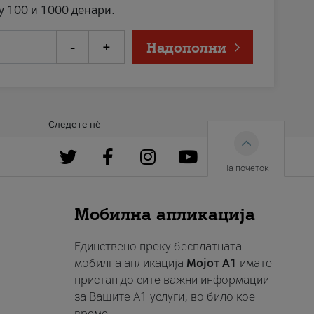
у 100 и 1000 денари.
-
+
Надополни
Следете нè
На почеток
Мобилна апликација
Единствено преку бесплатната
мобилна апликација
Мојот A1
имате
пристап до сите важни информации
за Вашите A1 услуги, во било кое
време.