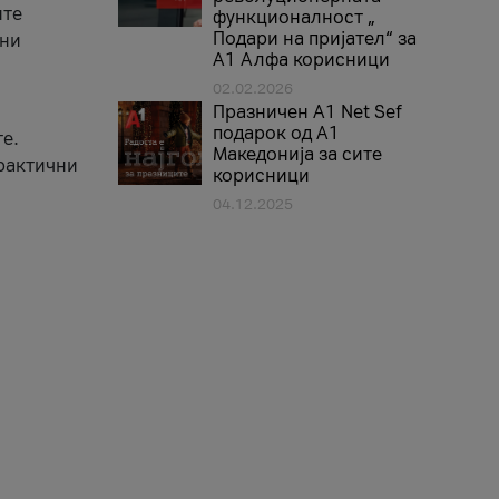
ите
функционалност „
Подари на пријател“ за
вни
А1 Алфа корисници
02.02.2026
Празничен A1 Net Sеf
подарок од А1
е.
Македонија за сите
практични
корисници
04.12.2025