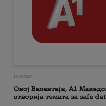
16.02.2026
Овој Валентајн, A1 Македо
отворија темата за safe dat