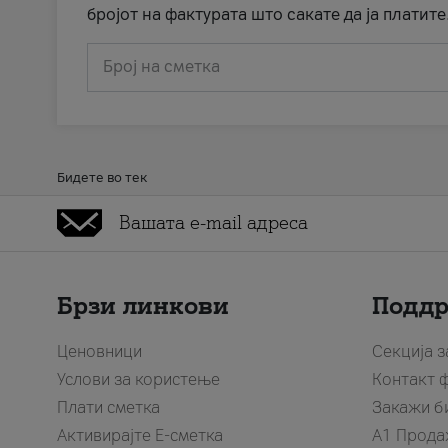
бројот на фактурата што сакате да ја платите
Број на сметка
Бидете во тек
Брзи линкови
Подд
Ценовници
Секција 
Услови за користење
Контакт 
Плати сметка
Закажи б
Активирајте Е-сметка
A1 Прода