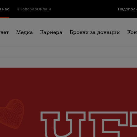
а нас
#ПодобарОнлајн
Надополн
свет
Медиа
Кариера
Броеви за донации
Кон