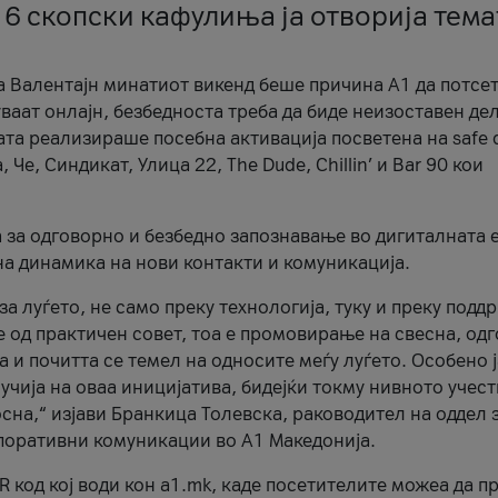
 6 скопски кафулиња ја отворија тема
а Валентајн минатиот викенд беше причина А1 да потсет
ваат онлајн, безбедноста треба да биде неизоставен дел
ата реализираше посебна активација посветена на safe d
е, Синдикат, Улица 22, The Dude, Chillin’ и Bar 90 кои
а за одговорно и безбедно запознавање во дигиталната 
на динамика на нови контакти и комуникација.
а луѓето, не само преку технологија, туку и преку подд
ќе од практичен совет, тоа е промовирање на свесна, од
а и почитта се темел на односите меѓу луѓето. Особено 
чија на оваа иницијатива, бидејќи токму нивното учест
сна,“ изјави Бранкица Толевска, раководител на оддел 
поративни комуникации во А1 Македонија.
R код кој води кон a1.mk, каде посетителите можеа да п