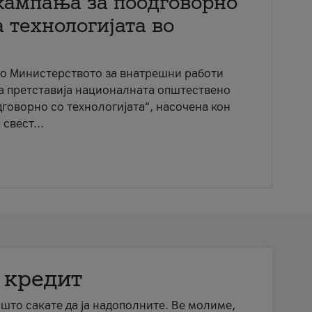
кампања за поодговорно
 технологијата во
со Министерството за внатрешни работи
ја претставија националната општествено
говорно со технологијата“, насочена кон
свест...
 кредит
а што сакате да ја надополните. Ве молиме,