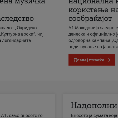
мена музичка
национална 
користење на
аследство
сообраќајот
ивалот „Охридско
A1 Македонија заедно 
„Културна врска“, чиј
денеска и официјално 
а легендарната
одговорна кампања „Од
подигнување на јавната 
Дознај повеќе
Надополни
 А1, само внесете го
Внесете ја сумата кој