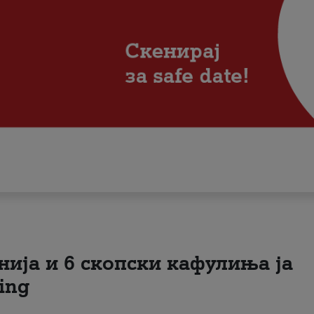
нија и 6 скопски кафулиња ја
ing