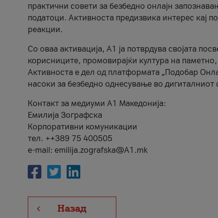
практични совети за безбедно онлајн запознава
податоци. Активноста предизвика интерес кај п
реакции.
Со оваа активација, А1 ја потврдува својата пос
корисниците, промовирајќи култура на паметно,
Активноста е дел од платформата „Подобар Онла
насоки за безбедно однесување во дигиталниот 
Контакт за медиуми А1 Македонија:
Емилија Зографска
Корпоративни комуникации
тел. ++389 75 400505
e-mail: emilija.zografska@A1.mk
Назад