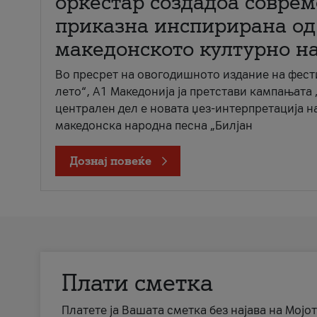
оркестар создадоа совре
приказна инспирирана од
македонското културно н
Во пресрет на овогодишното издание на фест
лето“, А1 Македонија ја претстави кампањата 
централен дел е новата џез-интерпретација н
македонска народна песна „Билјан
Дознај повеќе
Плати сметка
Платете ја Вашата сметка без најава на Мојот