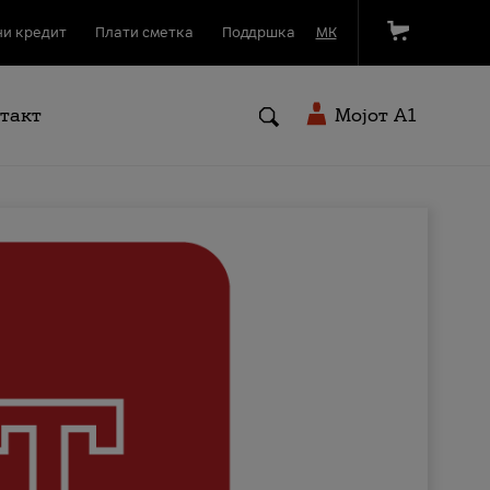
и кредит
Плати сметка
Поддршка
МК
такт
Мојот A1