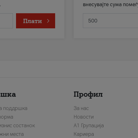
.
внесувајте сума помеѓ
Плати
ршка
Профил
за поддршка
За нас
форма
Новости
изнис состанок
А1 Групација
жни места
Кариера