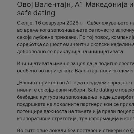
Овој Валентајн, A1 Македонија и
safe dating
Скопје, 16 февруари 2026 г. – Одбележувањето н
во време кога запознавањата се почесто започну
секоја љубовна приказна. По тој повод, компаниј
соработка со шест еминентни скопски кафулиња, Ч
доброволно се приклучија на иницијативата.
Иницијативата имаше за цел да ја подигне свест
особено во период кога Валентајн носи зголеме
„Нашиот пристап во А1 е да создадеме вредност з
нивните секојдневни избори. Safe dating е пове
безбедна култура на запознавања, каде довербат
поддршката на локалните партнери кои се приклу
потенцира важноста на темата и ја прави поцело
корпоративна стратегија, трансформација и кор
Во сите овие локали беа поставени стикери со Q