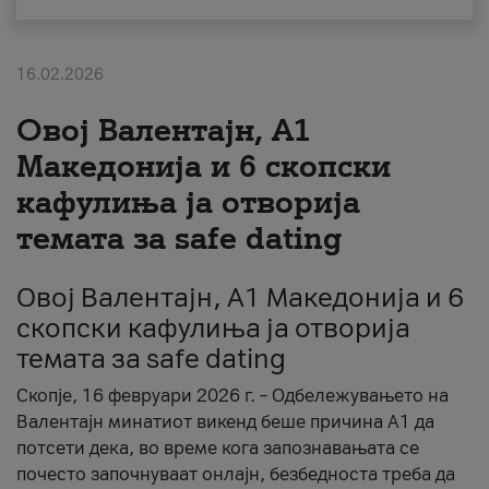
За нас
16.02.2026
#ПодобарОнлајн
Овој Валентајн, A1
Македонија и 6 скопски
кафулиња ја отворија
темата за safe dating
Овој Валентајн, A1 Македонија и 6
скопски кафулиња ја отворија
темата за safe dating
Скопје, 16 февруари 2026 г. – Одбележувањето на
Валентајн минатиот викенд беше причина А1 да
потсети дека, во време кога запознавањата се
почесто започнуваат онлајн, безбедноста треба да