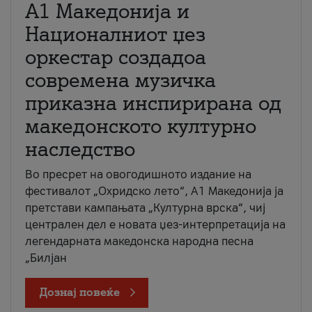
А1 Македонија и
Националниот џез
оркестар создадоа
современа музичка
приказна инспирирана од
македонското културно
наследство
Во пресрет на овогодишното издание на
фестивалот „Охридско лето“, А1 Македонија ја
претстави кампањата „Културна врска“, чиј
централен дел е новата џез-интерпретација на
легендарната македонска народна песна
„Билјан
Дознај повеќе