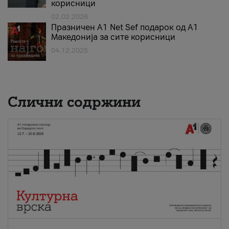
корисници
02.02.2026
Празничен A1 Net Sеf подарок од А1
Македонија за сите корисници
04.12.2025
Слични содржини