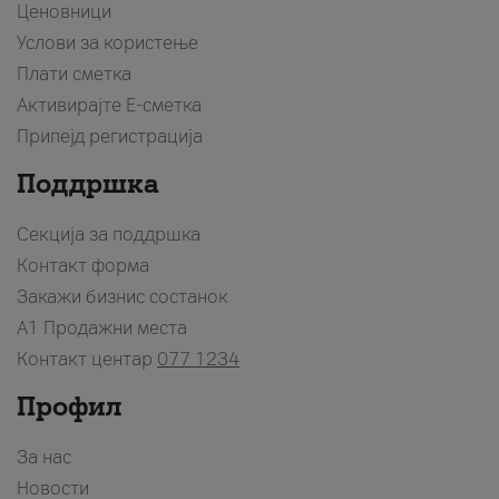
Ценовници
Услови за користење
Плати сметка
Активирајте Е-сметка
Припејд регистрација
Поддршка
Секција за поддршка
Контакт форма
Закажи бизнис состанок
A1 Продажни места
Контакт центар
077 1234
Профил
За нас
Новости