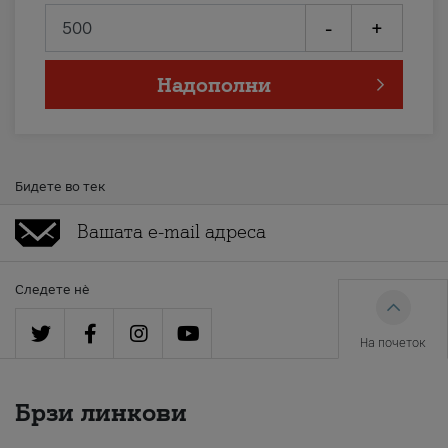
-
+
Надополни
Бидете во тек
Следете нè
На почеток
Брзи линкови