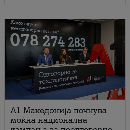
A1 Македонија почнува
моќна национална
кампања за поодговорно