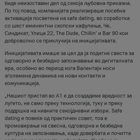
биде неизоставен дел од секоја љубовна приказна.
По тој повод, компанијата реализираше посебна
активација посветена на safe dating, во соработка
со шест еминентни скопски кафулиња, Че,
Синдикат, Улица 22, The Dude, Chillin’ и Bar 90 кои
доброволно се приклучија на иницијативата.
Иницијативата имаше за цел да ја подигне свеста за
одговорно и безбедно запознавање во дигиталната
ера, особено во период кога Валентајн носи
зголемена динамика на нови контакти и
комуникација.
„Нашиот пристап во А1 е да создадеме вредност за
луѓето, не само преку технологија, туку и преку
поддршка на нивните секојдневни избори. Safe
dating е повеќе од практичен совет, тоа е
промовирање на свесна, одговорна и безбедна
култура на запознавања, каде довербата и почитта