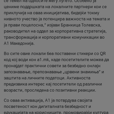
се темел на односите меѓу луѓето. Особено ја
цениме поддршката на локалните партнери кои се
приклучија на оваа иницијатива, бидејќи токму
нивното учество ја потенцира важноста на темата и
ја прави поцелосна,“ изјави Бранкица Толевска,
раководител на оддел за корпоративна стратегија,
трансформација и корпоративни комуникации во
А1 Македонија.
Во сите овие локали беа поставени стикери со QR
код кој води кон a1.mk, каде посетителите можеа да
пронајдат практични совети за безбедно онлајн
запознавање, препознавање „црвени знамиња“ и
заштита на личните податоци. Активноста
предизвика интерес кај посетители од различни
возрасти, проследена со позитивни реакции.
Со оваа активација, А1 ја потврдува својата
посветеност кон дигиталната безбедност и
едукацијата на корисниците, промовирајќи култура