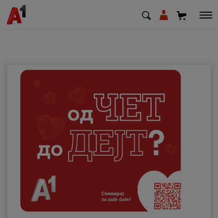
МК
EN
SQ
Приватни
Деловни
Поддршка
Надополни кредит
Плати сметка