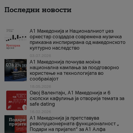
Последни новости
А1 Македонија и Националниот џез
оркестар создадоа современа музичка
приказна инспирирана од македонското
културно наследство
03.07.2026
A1 Македонија почнува моќна
национална кампања за поодговорно
користење на технологијата во
сообраќајот
18.05.2026
Овој Валентајн, A1 Македонија и 6
скопски кафулиња ја отворија темата за
safe dating
16.02.2026
А1 Македонија ја претставува
револуционерната функционалност „
Подари на пријател“ за А1 Алфа