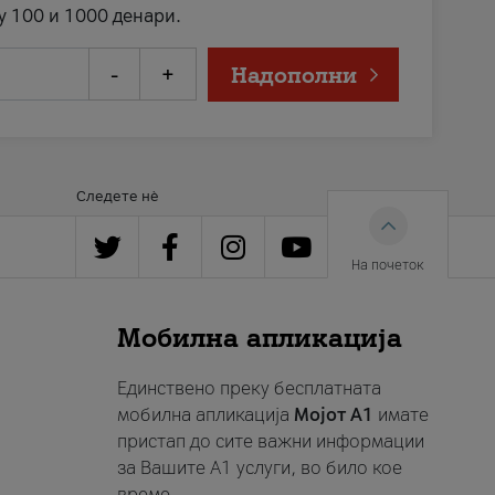
у 100 и 1000 денари.
-
+
Надополни
Следете нè
На почеток
Мобилна апликација
Единствено преку бесплатната
мобилна апликација
Мојот A1
имате
пристап до сите важни информации
за Вашите A1 услуги, во било кое
време.