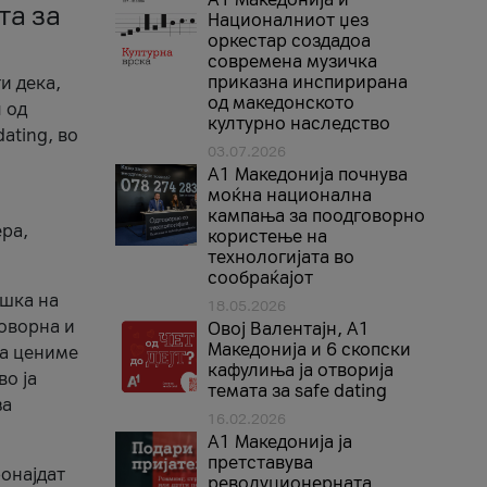
та за
Националниот џез
оркестар создадоа
современа музичка
приказна инспирирана
и дека,
од македонското
 од
културно наследство
ating, во
03.07.2026
A1 Македонија почнува
моќна национална
кампања за поодговорно
ера,
користење на
технологијата во
сообраќајот
ршка на
18.05.2026
говорна и
Овој Валентајн, A1
Македонија и 6 скопски
ја цениме
кафулиња ја отворија
во ја
темата за safe dating
за
16.02.2026
А1 Македонија ја
претставува
ронајдат
револуционерната