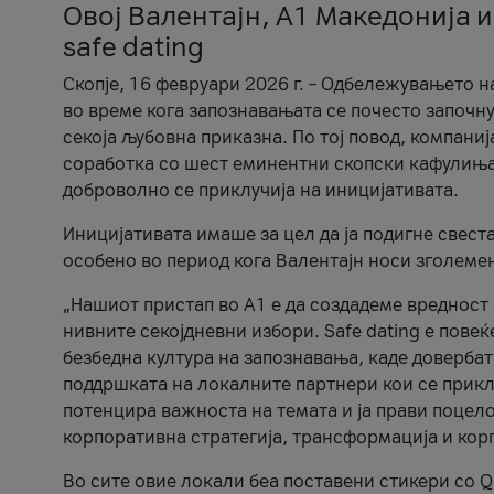
Овој Валентајн, A1 Македонија и
safe dating
Скопје, 16 февруари 2026 г. – Одбележувањето н
во време кога запознавањата се почесто започну
секоја љубовна приказна. По тој повод, компаниј
соработка со шест еминентни скопски кафулиња, Ч
доброволно се приклучија на иницијативата.
Иницијативата имаше за цел да ја подигне свест
особено во период кога Валентајн носи зголеме
„Нашиот пристап во А1 е да создадеме вредност з
нивните секојдневни избори. Safe dating е пове
безбедна култура на запознавања, каде довербат
поддршката на локалните партнери кои се приклу
потенцира важноста на темата и ја прави поцело
корпоративна стратегија, трансформација и кор
Во сите овие локали беа поставени стикери со Q