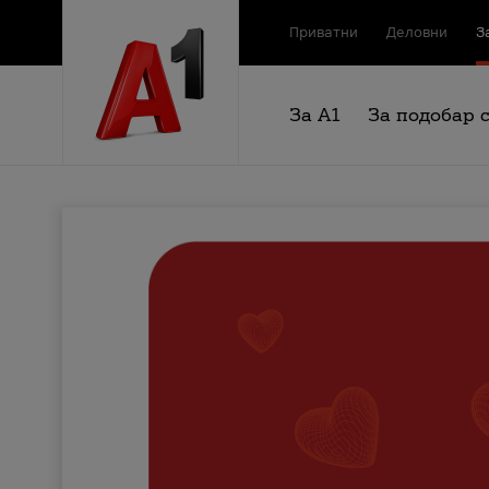
Приватни
Деловни
З
За А1
За подобар 