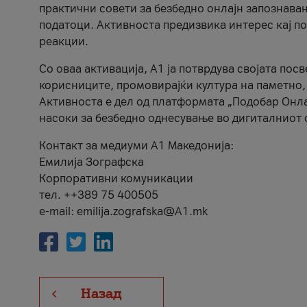
практични совети за безбедно онлајн запознава
податоци. Активноста предизвика интерес кај п
реакции.
Со оваа активација, А1 ја потврдува својата пос
корисниците, промовирајќи култура на паметно,
Активноста е дел од платформата „Подобар Онла
насоки за безбедно однесување во дигиталниот 
Контакт за медиуми А1 Македонија:
Емилија Зографска
Корпоративни комуникации
тел. ++389 75 400505
e-mail: emilija.zografska@A1.mk
Назад