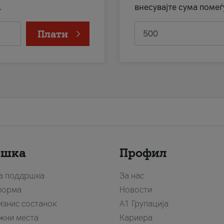
.
внесувајте сума помеѓ
Плати
ршка
Профил
за поддршка
За нас
форма
Новости
изнис состанок
А1 Групација
жни места
Кариера