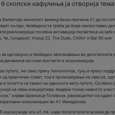
 6 скопски кафулиња ја отворија тема
а Валентајн минатиот викенд беше причина А1 да потсет
ваат онлајн, безбедноста треба да биде неизоставен дел
ата реализираше посебна активација посветена на safe d
е, Синдикат, Улица 22, The Dude, Chillin’ и Bar 90 кои
а за одговорно и безбедно запознавање во дигиталната 
на динамика на нови контакти и комуникација.
а луѓето, не само преку технологија, туку и преку подд
ќе од практичен совет, тоа е промовирање на свесна, од
а и почитта се темел на односите меѓу луѓето. Особено 
чија на оваа иницијатива, бидејќи токму нивното учест
сна,“ изјави Бранкица Толевска, раководител на оддел 
поративни комуникации во А1 Македонија.
R код кој води кон a1.mk, каде посетителите можеа да п