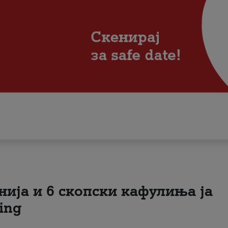
нија и 6 скопски кафулиња ја
ing