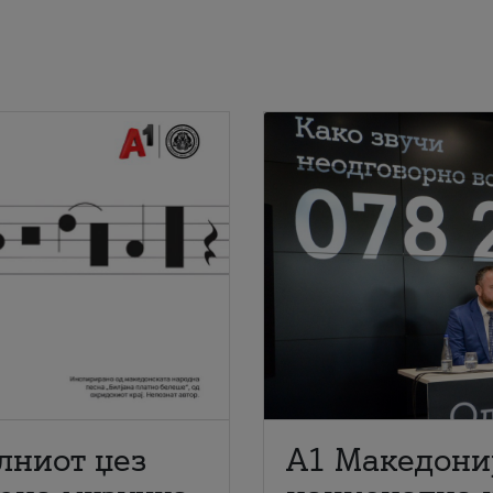
лниот џез
A1 Македони