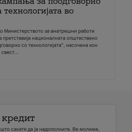
кампања за поодговорно
 технологијата во
со Министерството за внатрешни работи
ја претставија националната општествено
говорно со технологијата“, насочена кон
свест...
 кредит
а што сакате да ја надополните. Ве молиме,