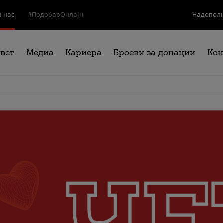
а нас
#ПодобарОнлајн
Надополн
свет
Медиа
Кариера
Броеви за донации
Кон