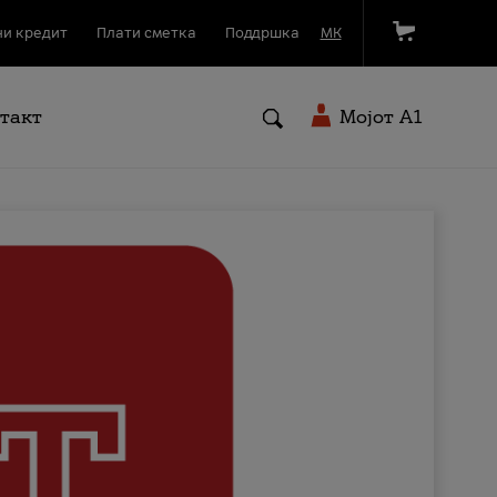
и кредит
Плати сметка
Поддршка
МК
такт
Мојот A1