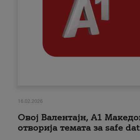
16.02.2026
Овој Валентајн, A1 Македо
отворија темата за safe dat