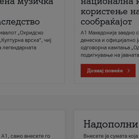
мена музичка
национална 
користење на
аследство
сообраќајот
ивалот „Охридско
A1 Македонија заедно 
„Културна врска“, чиј
денеска и официјално 
а легендарната
одговорна кампања „Од
подигнување на јавната 
Дознај повеќе
Надополни
 А1, само внесете го
Внесете ја сумата кој