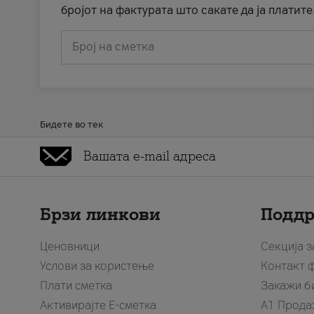
бројот на фактурата што сакате да ја платите
Број на сметка
Бидете во тек
Брзи линкови
Подд
Ценовници
Секција 
Услови за користење
Контакт 
Плати сметка
Закажи б
Активирајте Е-сметка
A1 Прода