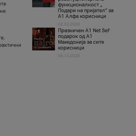
ите
функционалност „
Подари на пријател“ за
вни
А1 Алфа корисници
02.02.2026
Празничен A1 Net Sеf
подарок од А1
е.
Македонија за сите
практични
корисници
04.12.2025