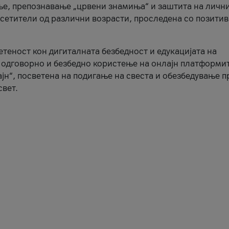
ње, препознавање „црвени знамиња“ и заштита на личн
осетители од различни возрасти, проследена со позити
ветеност кон дигиталната безбедност и едукацијата на
 одговорно и безбедно користење на онлајн платформит
јн“, посветена на подигање на свеста и обезбедување 
свет.