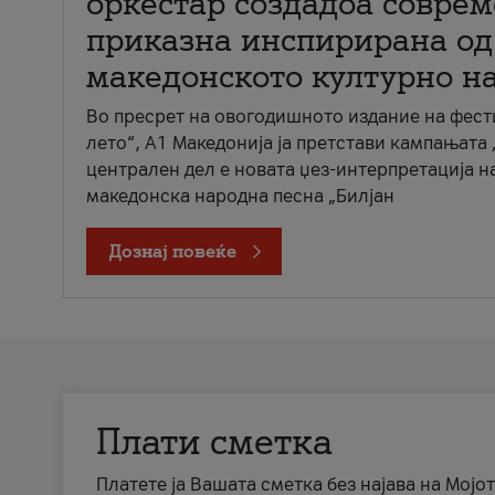
оркестар создадоа совре
приказна инспирирана од
македонското културно н
Во пресрет на овогодишното издание на фест
лето“, А1 Македонија ја претстави кампањата 
централен дел е новата џез-интерпретација н
македонска народна песна „Билјан
Дознај повеќе
Плати сметка
Платете ја Вашата сметка без најава на Мојот