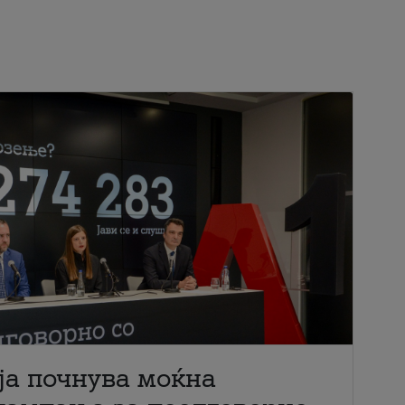
ја почнува моќна