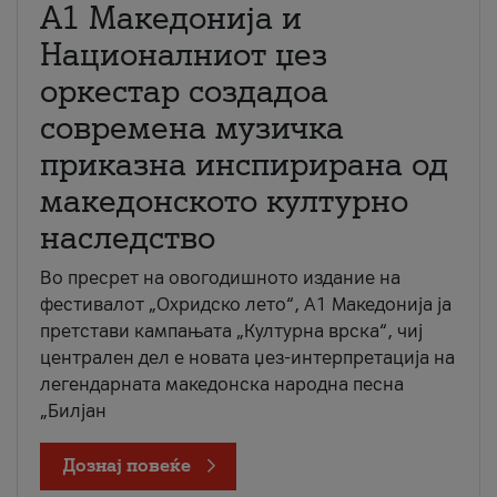
А1 Македонија и
Националниот џез
оркестар создадоа
современа музичка
приказна инспирирана од
македонското културно
наследство
Во пресрет на овогодишното издание на
фестивалот „Охридско лето“, А1 Македонија ја
претстави кампањата „Културна врска“, чиј
централен дел е новата џез-интерпретација на
легендарната македонска народна песна
„Билјан
Дознај повеќе