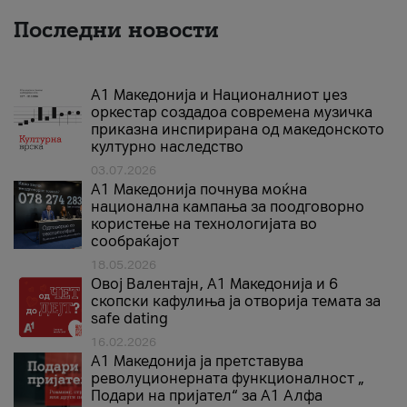
Последни новости
А1 Македонија и Националниот џез
оркестар создадоа современа музичка
приказна инспирирана од македонското
културно наследство
03.07.2026
A1 Македонија почнува моќна
национална кампања за поодговорно
користење на технологијата во
сообраќајот
18.05.2026
Овој Валентајн, A1 Македонија и 6
скопски кафулиња ја отворија темата за
safe dating
16.02.2026
А1 Македонија ја претставува
револуционерната функционалност „
Подари на пријател“ за А1 Алфа