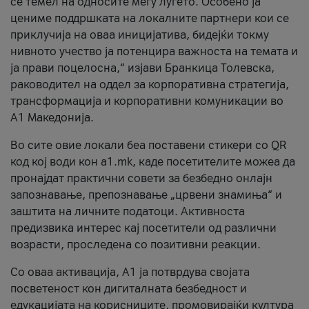
се темел на односите меѓу луѓето. Особено ја
цениме поддршката на локалните партнери кои се
приклучија на оваа иницијатива, бидејќи токму
нивното учество ја потенцира важноста на темата и
ја прави поцелосна,“ изјави Бранкица Толевска,
раководител на оддел за корпоративна стратегија,
трансформација и корпоративни комуникации во
А1 Македонија.
Во сите овие локали беа поставени стикери со QR
код кој води кон a1.mk, каде посетителите можеа да
пронајдат практични совети за безбедно онлајн
запознавање, препознавање „црвени знамиња“ и
заштита на личните податоци. Активноста
предизвика интерес кај посетители од различни
возрасти, проследена со позитивни реакции.
Со оваа активација, А1 ја потврдува својата
посветеност кон дигиталната безбедност и
едукацијата на корисниците, промовирајќи култура