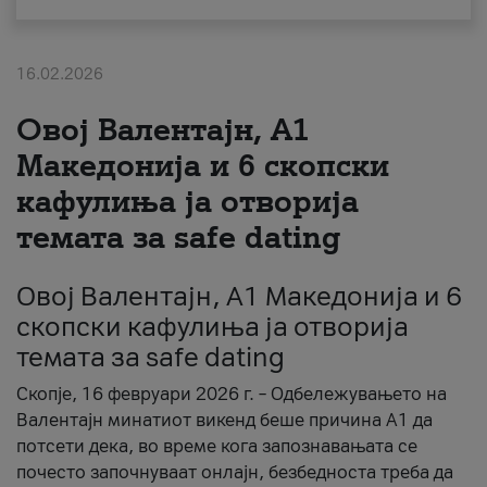
За нас
16.02.2026
#ПодобарОнлајн
Овој Валентајн, A1
Македонија и 6 скопски
кафулиња ја отворија
темата за safe dating
Овој Валентајн, A1 Македонија и 6
скопски кафулиња ја отворија
темата за safe dating
Скопје, 16 февруари 2026 г. – Одбележувањето на
Валентајн минатиот викенд беше причина А1 да
потсети дека, во време кога запознавањата се
почесто започнуваат онлајн, безбедноста треба да