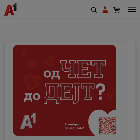
МК
EN
SQ
Приватни
Деловни
Поддршка
Надополни кредит
Плати сметка