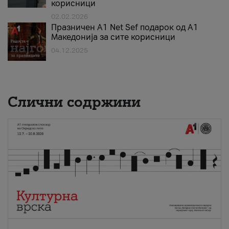
корисници
02.02.2026
Празничен A1 Net Sеf подарок од А1
Македонија за сите корисници
04.12.2025
Слични содржини