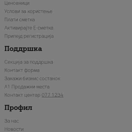
Ценовници
Услови за користење
Плати сметка
Активирајте Е-сметка
Припејд регистрација
Поддршка
Секција за поддршка
Контакт форма
Закажи бизнис состанок
A1 Продажни места
Контакт центар
077 1234
Профил
За нас
Новости