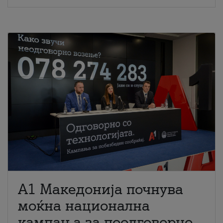
A1 Македонија почнува
моќна национална
кампања за поодговорно