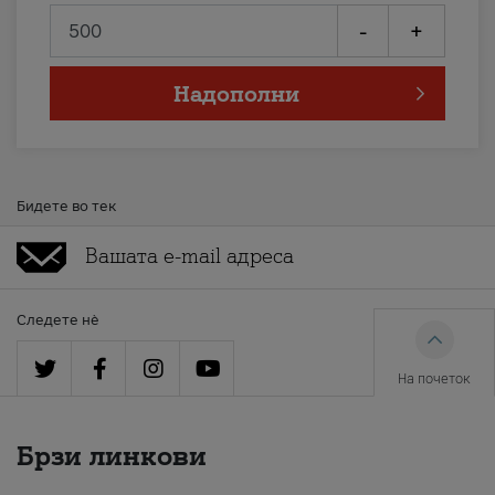
-
+
Надополни
Бидете во тек
Следете нè
На почеток
Брзи линкови