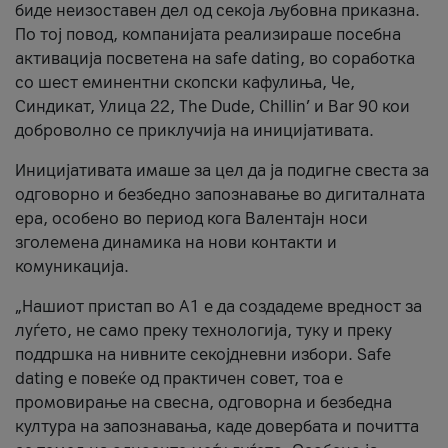
биде неизоставен дел од секоја љубовна приказна.
По тој повод, компанијата реализираше посебна
активација посветена на safe dating, во соработка
со шест еминентни скопски кафулиња, Че,
Синдикат, Улица 22, The Dude, Chillin’ и Bar 90 кои
доброволно се приклучија на иницијативата.
Иницијативата имаше за цел да ја подигне свеста за
одговорно и безбедно запознавање во дигиталната
ера, особено во период кога Валентајн носи
зголемена динамика на нови контакти и
комуникација.
„Нашиот пристап во А1 е да создадеме вредност за
луѓето, не само преку технологија, туку и преку
поддршка на нивните секојдневни избори. Safe
dating е повеќе од практичен совет, тоа е
промовирање на свесна, одговорна и безбедна
култура на запознавања, каде довербата и почитта