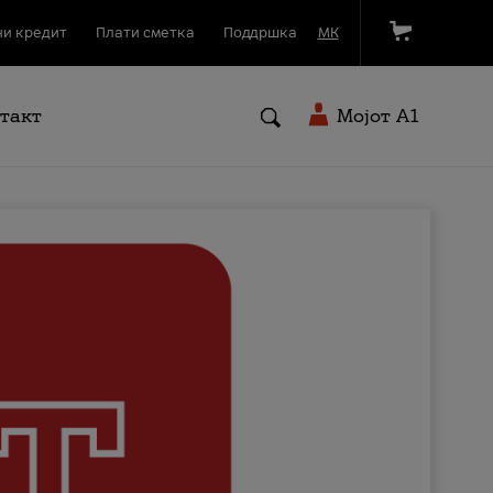
и кредит
Плати сметка
Поддршка
МК
такт
Мојот A1