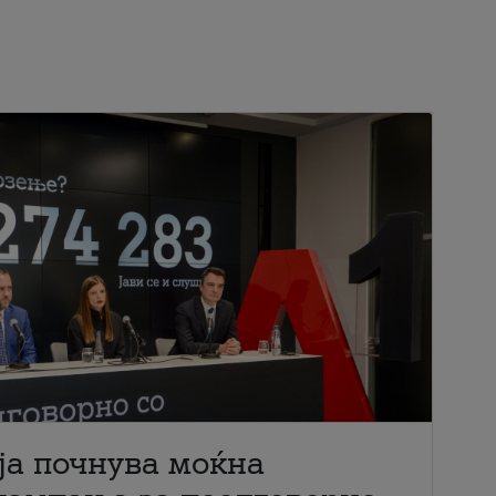
ја почнува моќна