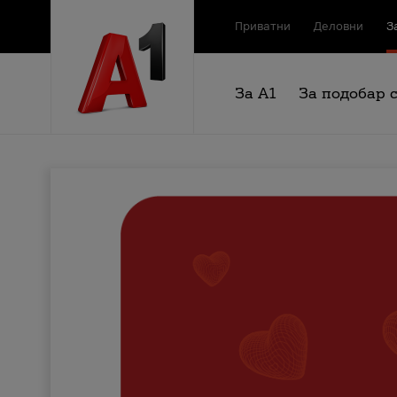
Приватни
Деловни
З
За А1
За подобар 