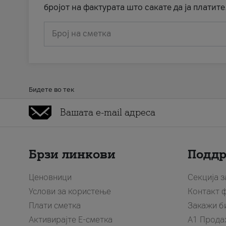
бројот на фактурата што сакате да ја платите
Број на сметка
Бидете во тек
Брзи линкови
Подд
Ценовници
Секција 
Услови за користење
Контакт 
Плати сметка
Закажи б
Активирајте Е-сметка
A1 Прода