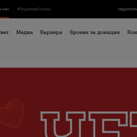
а нас
#ПодобарОнлајн
Надополн
свет
Медиа
Кариера
Броеви за донации
Кон