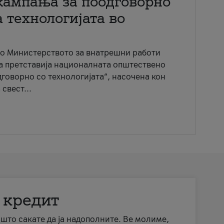
кампања за поодговорно
 технологијата во
со Министерството за внатрешни работи
ја претставија националната општествено
говорно со технологијата“, насочена кон
свест...
 кредит
а што сакате да ја надополните. Ве молиме,