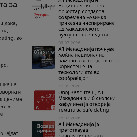
та за
Националниот џез
оркестар создадоа
современа музичка
приказна инспирирана
и дека,
од македонското
 од
културно наследство
ating, во
03.07.2026
A1 Македонија почнува
моќна национална
кампања за поодговорно
ера,
користење на
технологијата во
сообраќајот
ршка на
18.05.2026
говорна и
Овој Валентајн, A1
Македонија и 6 скопски
ја цениме
кафулиња ја отворија
во ја
темата за safe dating
за
16.02.2026
А1 Македонија ја
претставува
ронајдат
револуционерната