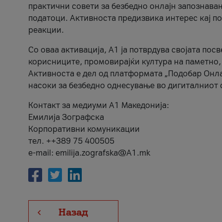
практични совети за безбедно онлајн запознава
податоци. Активноста предизвика интерес кај п
реакции.
Со оваа активација, А1 ја потврдува својата пос
корисниците, промовирајќи култура на паметно,
Активноста е дел од платформата „Подобар Онла
насоки за безбедно однесување во дигиталниот 
Контакт за медиуми А1 Македонија:
Емилија Зографска
Корпоративни комуникации
тел. ++389 75 400505
e-mail: emilija.zografska@A1.mk
Назад