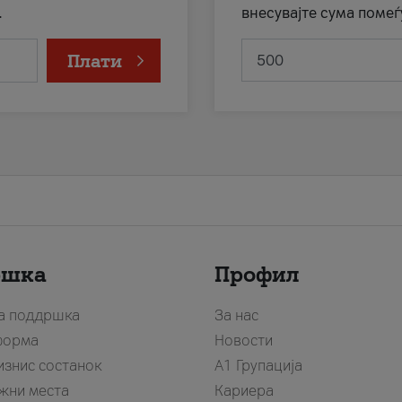
.
внесувајте сума помеѓ
Плати
ршка
Профил
за поддршка
За нас
форма
Новости
изнис состанок
А1 Групација
жни места
Кариера