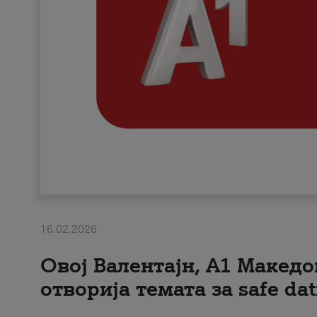
16.02.2026
Овој Валентајн, A1 Македо
отворија темата за safe dat