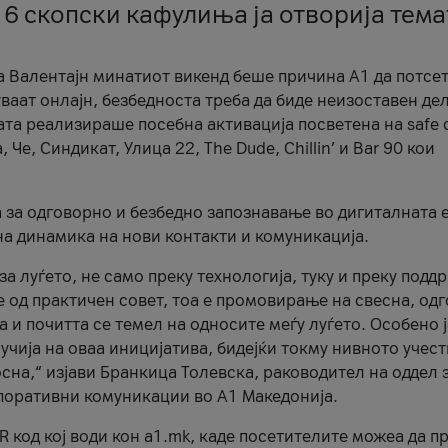
 6 скопски кафулиња ја отворија тема
а Валентајн минатиот викенд беше причина А1 да потсет
ваат онлајн, безбедноста треба да биде неизоставен дел
ата реализираше посебна активација посветена на safe d
е, Синдикат, Улица 22, The Dude, Chillin’ и Bar 90 кои
а за одговорно и безбедно запознавање во дигиталната 
на динамика на нови контакти и комуникација.
а луѓето, не само преку технологија, туку и преку подд
ќе од практичен совет, тоа е промовирање на свесна, од
а и почитта се темел на односите меѓу луѓето. Особено 
чија на оваа иницијатива, бидејќи токму нивното учест
сна,“ изјави Бранкица Толевска, раководител на оддел 
поративни комуникации во А1 Македонија.
R код кој води кон a1.mk, каде посетителите можеа да п