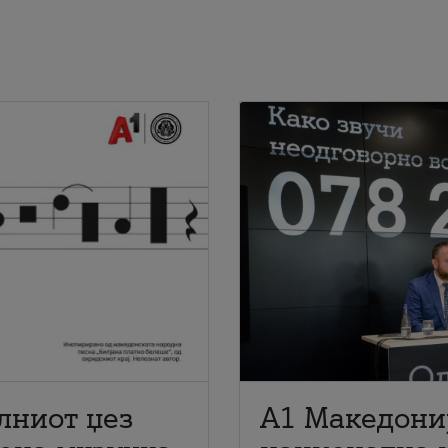
лниот џез
A1 Македони