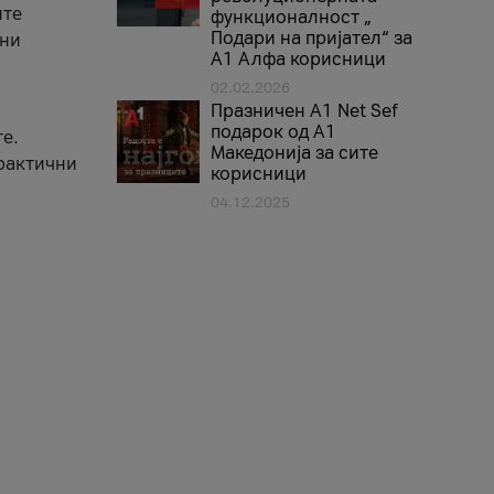
ите
функционалност „
Подари на пријател“ за
вни
А1 Алфа корисници
02.02.2026
Празничен A1 Net Sеf
подарок од А1
е.
Македонија за сите
практични
корисници
04.12.2025