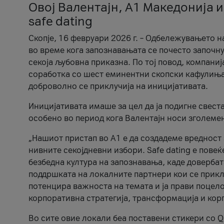
Овој Валентајн, A1 Македонија и
safe dating
Скопје, 16 февруари 2026 г. – Одбележувањето н
во време кога запознавањата се почесто започну
секоја љубовна приказна. По тој повод, компаниј
соработка со шест еминентни скопски кафулиња, Ч
доброволно се приклучија на иницијативата.
Иницијативата имаше за цел да ја подигне свест
особено во период кога Валентајн носи зголеме
„Нашиот пристап во А1 е да создадеме вредност з
нивните секојдневни избори. Safe dating е пове
безбедна култура на запознавања, каде довербат
поддршката на локалните партнери кои се приклу
потенцира важноста на темата и ја прави поцело
корпоративна стратегија, трансформација и кор
Во сите овие локали беа поставени стикери со Q