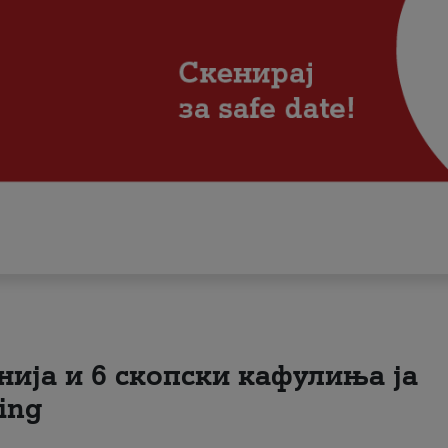
нија и 6 скопски кафулиња ја
ing