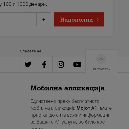
у 100 и 1000 денари.
-
+
Надополни
Следете нè
На почеток
Мобилна апликација
Единствено преку бесплатната
мобилна апликација
Мојот A1
имате
пристап до сите важни информации
за Вашите A1 услуги, во било кое
време.