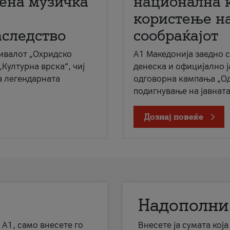
мена музичка
национална 
користење на
аследство
сообраќајот
ивалот „Охридско
A1 Македонија заедно 
„Културна врска“, чиј
денеска и официјално 
а легендарната
одговорна кампања „Од
подигнување на јавната 
Дознај повеќе
Надополни
 А1, само внесете го
Внесете ја сумата кој