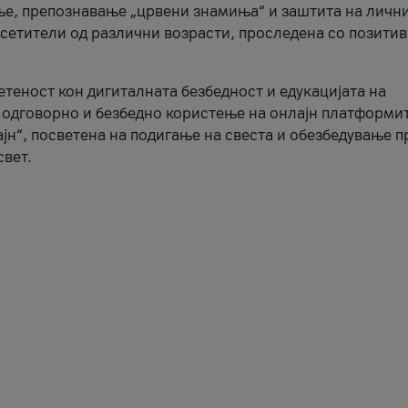
ње, препознавање „црвени знамиња“ и заштита на личн
осетители од различни возрасти, проследена со позити
ветеност кон дигиталната безбедност и едукацијата на
 одговорно и безбедно користење на онлајн платформит
јн“, посветена на подигање на свеста и обезбедување 
свет.