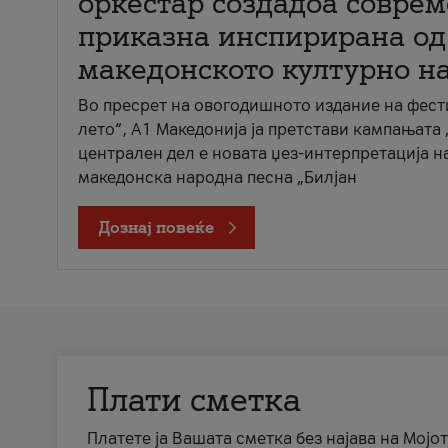
оркестар создадоа совре
приказна инспирирана од
македонското културно н
Во пресрет на овогодишното издание на фест
лето“, А1 Македонија ја претстави кампањата 
централен дел е новата џез-интерпретација н
македонска народна песна „Билјан
Дознај повеќе
Плати сметка
Платете ја Вашата сметка без најава на Мојот