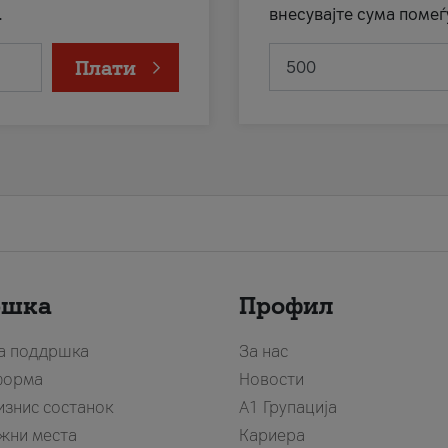
.
внесувајте сума помеѓ
Плати
ршка
Профил
за поддршка
За нас
форма
Новости
изнис состанок
А1 Групација
жни места
Кариера