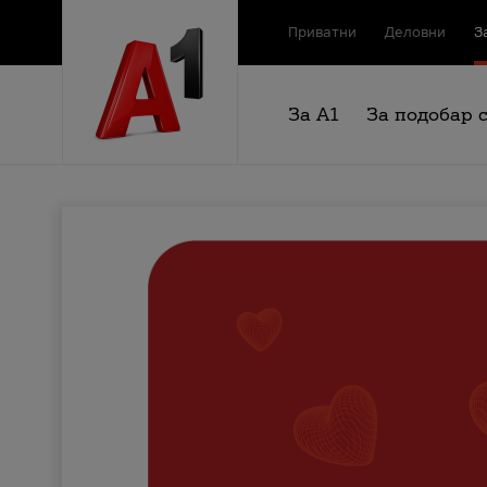
Приватни
Деловни
З
За А1
За подобар 