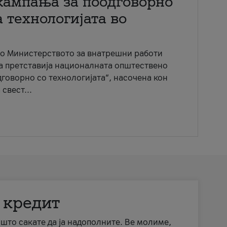
кампања за поодговорно
 технологијата во
со Министерството за внатрешни работи
ја претставија националната општествено
говорно со технологијата“, насочена кон
свест...
 кредит
а што сакате да ја надополните. Ве молиме,