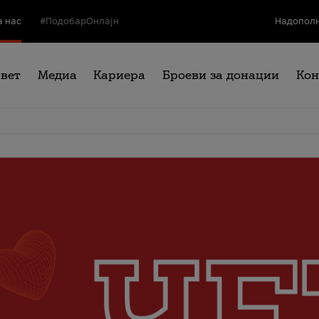
а нас
#ПодобарОнлајн
Надополн
свет
Медиа
Кариера
Броеви за донации
Кон