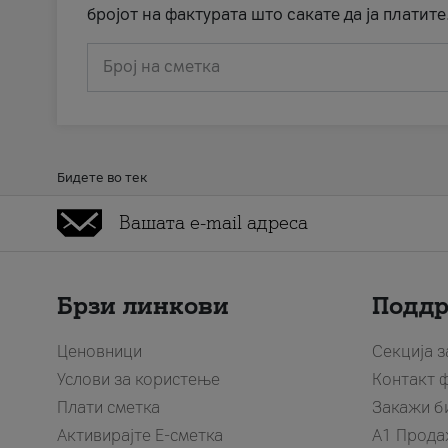
бројот на фактурата што сакате да ја платите
Број на сметка
Бидете во тек
Брзи линкови
Подд
Ценовници
Секција 
Услови за користење
Контакт 
Плати сметка
Закажи б
Активирајте Е-сметка
A1 Прода