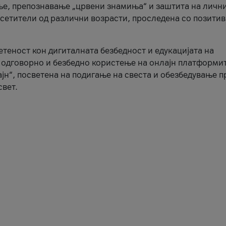
ње, препознавање „црвени знамиња“ и заштита на личн
осетители од различни возрасти, проследена со позити
ветеност кон дигиталната безбедност и едукацијата на
 одговорно и безбедно користење на онлајн платформит
јн“, посветена на подигање на свеста и обезбедување 
свет.