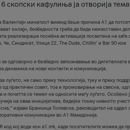
 6 скопски кафулиња ја отворија тема
а Валентајн минатиот викенд беше причина А1 да потсет
ваат онлајн, безбедноста треба да биде неизоставен дел
ата реализираше посебна активација посветена на safe d
е, Синдикат, Улица 22, The Dude, Chillin’ и Bar 90 кои
а за одговорно и безбедно запознавање во дигиталната 
на динамика на нови контакти и комуникација.
а луѓето, не само преку технологија, туку и преку подд
ќе од практичен совет, тоа е промовирање на свесна, од
а и почитта се темел на односите меѓу луѓето. Особено 
чија на оваа иницијатива, бидејќи токму нивното учест
сна,“ изјави Бранкица Толевска, раководител на оддел 
поративни комуникации во А1 Македонија.
R код кој води кон a1.mk, каде посетителите можеа да п