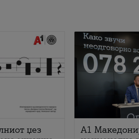
лниот џез
A1 Македони