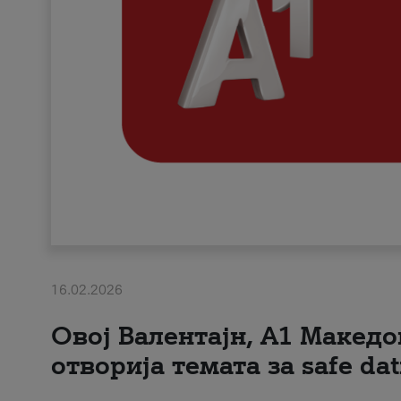
16.02.2026
Овој Валентајн, A1 Македо
отворија темата за safe dat