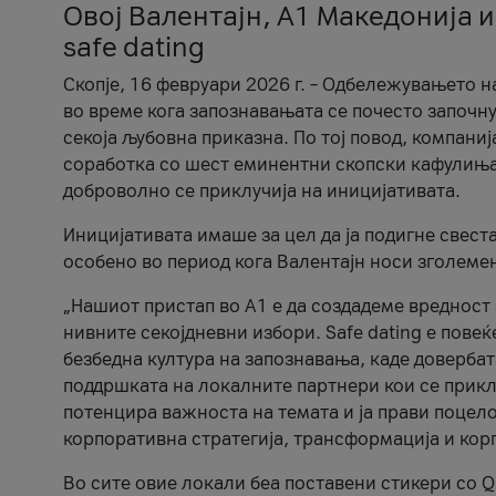
Овој Валентајн, A1 Македонија и
safe dating
Скопје, 16 февруари 2026 г. – Одбележувањето н
во време кога запознавањата се почесто започну
секоја љубовна приказна. По тој повод, компаниј
соработка со шест еминентни скопски кафулиња, Ч
доброволно се приклучија на иницијативата.
Иницијативата имаше за цел да ја подигне свест
особено во период кога Валентајн носи зголеме
„Нашиот пристап во А1 е да создадеме вредност з
нивните секојдневни избори. Safe dating е пове
безбедна култура на запознавања, каде довербат
поддршката на локалните партнери кои се приклу
потенцира важноста на темата и ја прави поцело
корпоративна стратегија, трансформација и кор
Во сите овие локали беа поставени стикери со Q