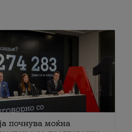
ја почнува моќна