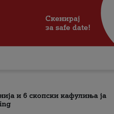
нија и 6 скопски кафулиња ја
ing