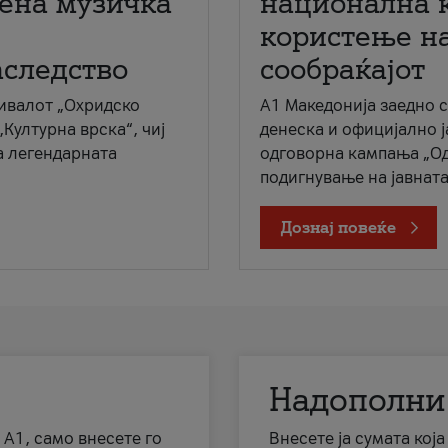
мена музичка
национална 
користење на
аследство
сообраќајот
ивалот „Охридско
A1 Македонија заедно 
„Културна врска“, чиј
денеска и официјално 
а легендарната
одговорна кампања „Од
подигнување на јавната 
Дознај повеќе
Надополни
 А1, само внесете го
Внесете ја сумата кој