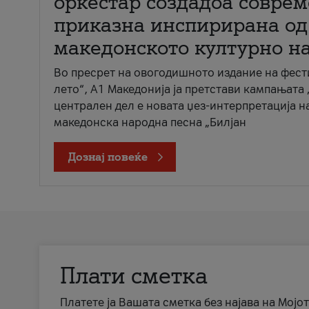
оркестар создадоа совре
приказна инспирирана од
македонското културно н
Во пресрет на овогодишното издание на фест
лето“, А1 Македонија ја претстави кампањата 
централен дел е новата џез-интерпретација н
македонска народна песна „Билјан
Дознај повеќе
Плати сметка
Платете ја Вашата сметка без најава на Мојот