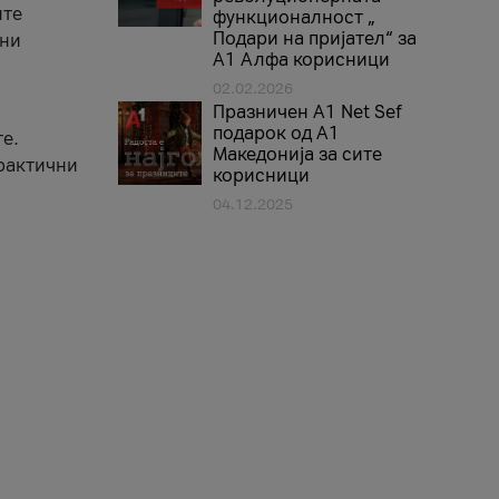
ите
функционалност „
Подари на пријател“ за
вни
А1 Алфа корисници
02.02.2026
Празничен A1 Net Sеf
подарок од А1
е.
Македонија за сите
практични
корисници
04.12.2025