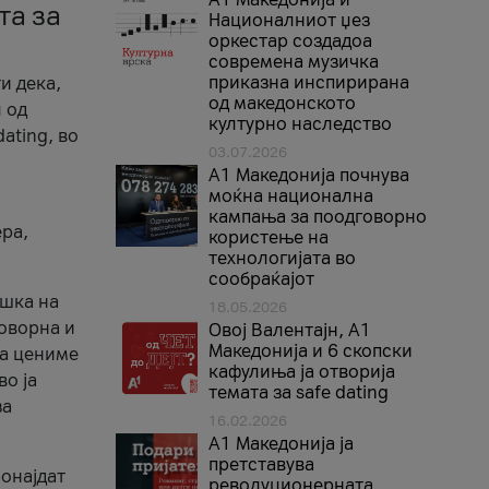
та за
Националниот џез
оркестар создадоа
современа музичка
приказна инспирирана
и дека,
од македонското
 од
културно наследство
ating, во
03.07.2026
A1 Македонија почнува
моќна национална
кампања за поодговорно
ера,
користење на
технологијата во
сообраќајот
ршка на
18.05.2026
говорна и
Овој Валентајн, A1
Македонија и 6 скопски
ја цениме
кафулиња ја отворија
во ја
темата за safe dating
за
16.02.2026
А1 Македонија ја
претставува
ронајдат
револуционерната