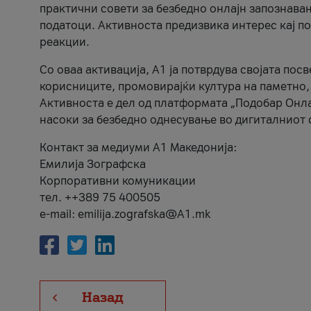
практични совети за безбедно онлајн запознава
податоци. Активноста предизвика интерес кај п
реакции.
Со оваа активација, А1 ја потврдува својата пос
корисниците, промовирајќи култура на паметно,
Активноста е дел од платформата „Подобар Онла
насоки за безбедно однесување во дигиталниот 
Контакт за медиуми А1 Македонија:
Емилија Зографска
Корпоративни комуникации
тел. ++389 75 400505
e-mail: emilija.zografska@A1.mk
Назад