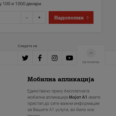
у 100 и 1000 денари.
-
+
Надополни
Следете нè
На почеток
Мобилна апликација
Единствено преку бесплатната
мобилна апликација
Мојот A1
имате
пристап до сите важни информации
за Вашите A1 услуги, во било кое
време.