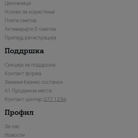
Ценовници
Услови за користење
Плати сметка
Активирајте Е-сметка
Припејд регистрација
Поддршка
Секција за поддршка
Контакт форма
Закажи бизнис состанок
A1 Продажни места
Контакт центар
077 1234
Профил
За нас
Новости