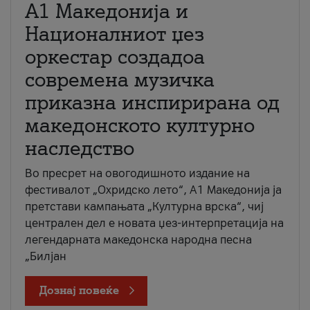
А1 Македонија и
Националниот џез
оркестар создадоа
современа музичка
приказна инспирирана од
македонското културно
наследство
Во пресрет на овогодишното издание на
фестивалот „Охридско лето“, А1 Македонија ја
претстави кампањата „Културна врска“, чиј
централен дел е новата џез-интерпретација на
легендарната македонска народна песна
„Билјан
Дознај повеќе