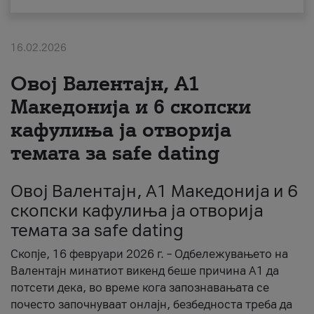
За нас
16.02.2026
#ПодобарОнлајн
Овој Валентајн, A1
Македонија и 6 скопски
кафулиња ја отворија
темата за safe dating
Овој Валентајн, A1 Македонија и 6
скопски кафулиња ја отворија
темата за safe dating
Скопје, 16 февруари 2026 г. – Одбележувањето на
Валентајн минатиот викенд беше причина А1 да
потсети дека, во време кога запознавањата се
почесто започнуваат онлајн, безбедноста треба да