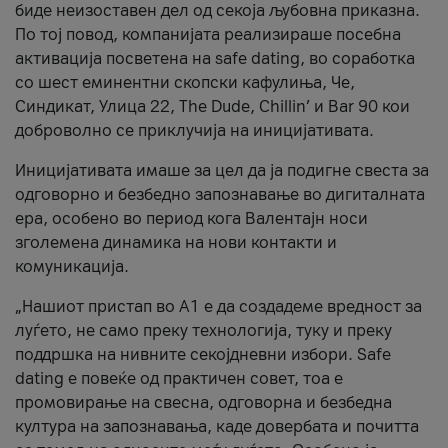
биде неизоставен дел од секоја љубовна приказна.
По тој повод, компанијата реализираше посебна
активација посветена на safe dating, во соработка
со шест еминентни скопски кафулиња, Че,
Синдикат, Улица 22, The Dude, Chillin’ и Bar 90 кои
доброволно се приклучија на иницијативата.
Иницијативата имаше за цел да ја подигне свеста за
одговорно и безбедно запознавање во дигиталната
ера, особено во период кога Валентајн носи
зголемена динамика на нови контакти и
комуникација.
„Нашиот пристап во А1 е да создадеме вредност за
луѓето, не само преку технологија, туку и преку
поддршка на нивните секојдневни избори. Safe
dating е повеќе од практичен совет, тоа е
промовирање на свесна, одговорна и безбедна
култура на запознавања, каде довербата и почитта