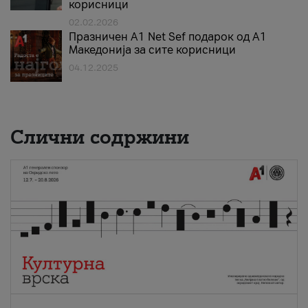
корисници
02.02.2026
Празничен A1 Net Sеf подарок од А1
Македонија за сите корисници
04.12.2025
Слични содржини