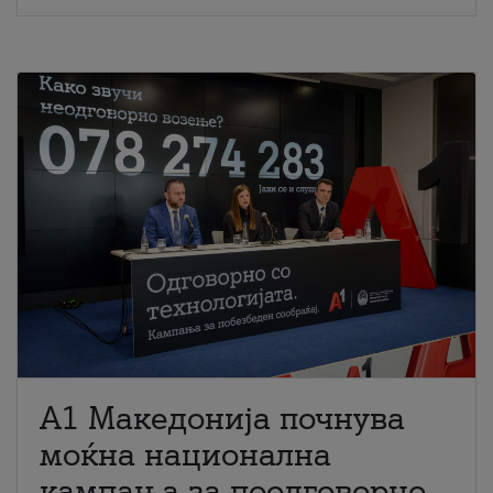
A1 Македонија почнува
моќна национална
кампања за поодговорно