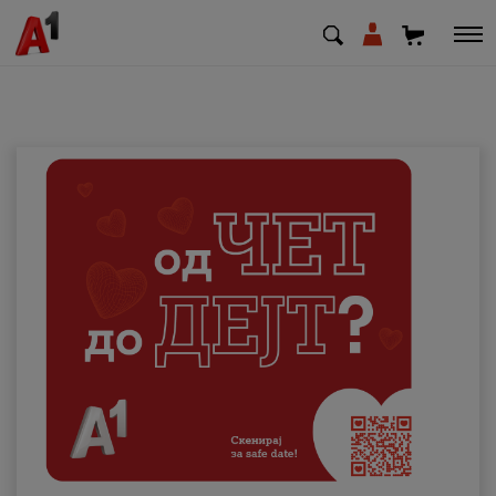
МК
EN
SQ
Приватни
Деловни
Поддршка
Надополни кредит
Плати сметка