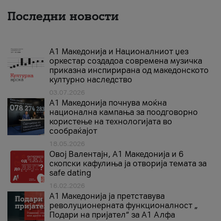
Последни новости
А1 Македонија и Националниот џез
оркестар создадоа современа музичка
приказна инспирирана од македонското
културно наследство
03.07.2026
A1 Македонија почнува моќна
национална кампања за поодговорно
користење на технологијата во
сообраќајот
18.05.2026
Овој Валентајн, A1 Македонија и 6
скопски кафулиња ја отворија темата за
safe dating
16.02.2026
А1 Македонија ја претставува
револуционерната функционалност „
Подари на пријател“ за А1 Алфа