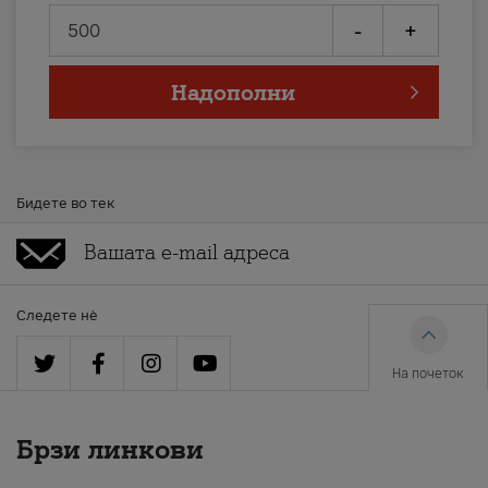
-
+
Надополни
Бидете во тек
Следете нè
На почеток
Брзи линкови