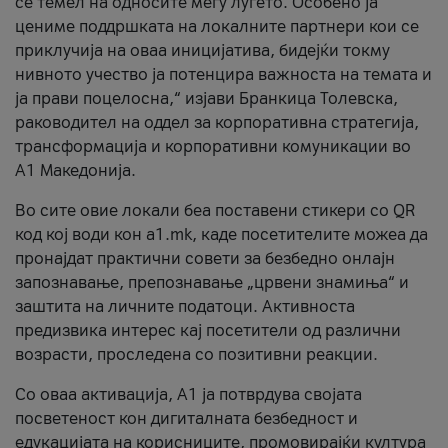
се темел на односите меѓу луѓето. Особено ја
цениме поддршката на локалните партнери кои се
приклучија на оваа иницијатива, бидејќи токму
нивното учество ја потенцира важноста на темата и
ја прави поцелосна,“ изјави Бранкица Толевска,
раководител на оддел за корпоративна стратегија,
трансформација и корпоративни комуникации во
А1 Македонија.
Во сите овие локали беа поставени стикери со QR
код кој води кон a1.mk, каде посетителите можеа да
пронајдат практични совети за безбедно онлајн
запознавање, препознавање „црвени знамиња“ и
заштита на личните податоци. Активноста
предизвика интерес кај посетители од различни
возрасти, проследена со позитивни реакции.
Со оваа активација, А1 ја потврдува својата
посветеност кон дигиталната безбедност и
едукацијата на корисниците, промовирајќи култура