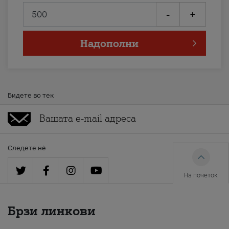
-
+
Надополни
Бидете во тек
Следете нè
На почеток
Брзи линкови