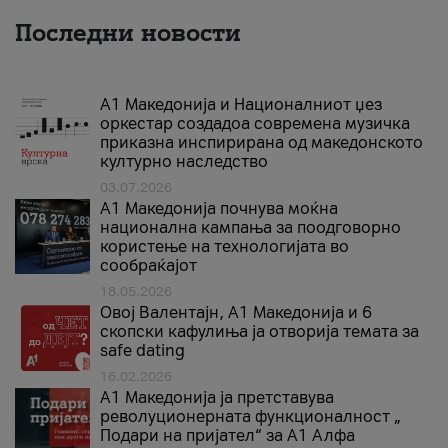
Последни новости
А1 Македонија и Националниот џез
оркестар создадоа современа музичка
приказна инспирирана од македонското
културно наследство
03.07.2026
A1 Македонија почнува моќна
национална кампања за поодговорно
користење на технологијата во
сообраќајот
18.05.2026
Овој Валентајн, A1 Македонија и 6
скопски кафулиња ја отворија темата за
safe dating
16.02.2026
А1 Македонија ја претставува
револуционерната функционалност „
Подари на пријател“ за А1 Алфа