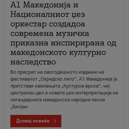
А1 Македонија и
Националниот џез
оркестар создадоа
современа музичка
приказна инспирирана од
македонското културно
наследство
Во пресрет на овогодишното издание на
фестивалот „Охридско лето“, А1 Македонија ја
претстави кампањата „Културна врска“, чиј
централен дел е новата џез-интерпретација на
легендарната македонска народна песна
„Билјан
Дознај повеќе