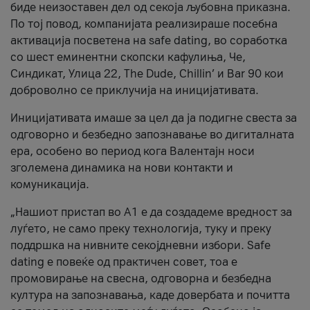
биде неизоставен дел од секоја љубовна приказна.
По тој повод, компанијата реализираше посебна
активација посветена на safe dating, во соработка
со шест еминентни скопски кафулиња, Че,
Синдикат, Улица 22, The Dude, Chillin’ и Bar 90 кои
доброволно се приклучија на иницијативата.
Иницијативата имаше за цел да ја подигне свеста за
одговорно и безбедно запознавање во дигиталната
ера, особено во период кога Валентајн носи
зголемена динамика на нови контакти и
комуникација.
„Нашиот пристап во А1 е да создадеме вредност за
луѓето, не само преку технологија, туку и преку
поддршка на нивните секојдневни избори. Safe
dating е повеќе од практичен совет, тоа е
промовирање на свесна, одговорна и безбедна
култура на запознавања, каде довербата и почитта