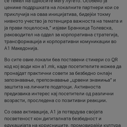
се темел на односите меѓу луѓето. Особено ја
цениме поддршката на локалните партнери кои се
приклучија на оваа иницијатива, бидејќи токму
нивното учество ја потенцира важноста на темата и
ја прави поцелосна,“ изјави Бранкица Толевска,
раководител на оддел за корпоративна стратегија,
трансформација и корпоративни комуникации во
А1 Македонија.
Во сите овие локали беа поставени стикери со QR
код кој води кон a1.mk, каде посетителите можеа да
пронајдат практични совети за безбедно онлајн
запознавање, препознавање „црвени знамиња“ и
заштита на личните податоци. Активноста
предизвика интерес кај посетители од различни
возрасти, проследена со позитивни реакции.
Со оваа активација, А1 ја потврдува својата
посветеност кон дигиталната безбедност и
едукацијата на корисниците, промовирајќи култура