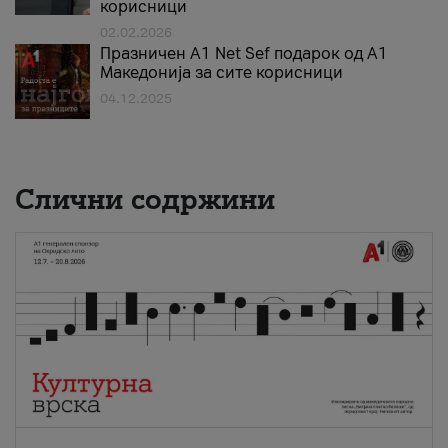
корисници
02.02.2026
Празничен A1 Net Sеf подарок од А1
Македонија за сите корисници
04.12.2025
Слични содржини