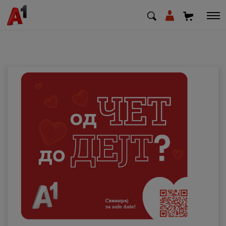
МК
EN
SQ
Приватни
Деловни
Поддршка
Надополни кредит
Плати сметка