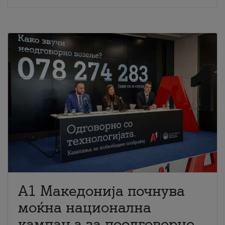
A1 Македонија почнува
моќна национална
кампања за поодговорно