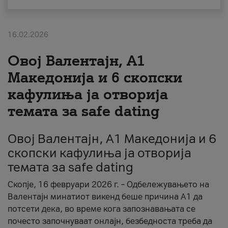
За нас
16.02.2026
#ПодобарОнлајн
Овој Валентајн, A1
Македонија и 6 скопски
кафулиња ја отворија
темата за safe dating
Овој Валентајн, A1 Македонија и 6
скопски кафулиња ја отворија
темата за safe dating
Скопје, 16 февруари 2026 г. – Одбележувањето на
Валентајн минатиот викенд беше причина А1 да
потсети дека, во време кога запознавањата се
почесто започнуваат онлајн, безбедноста треба да