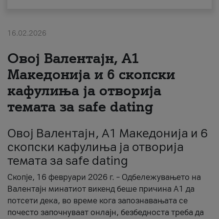
За нас
16.02.2026
#ПодобарОнлајн
Овој Валентајн, A1
Македонија и 6 скопски
кафулиња ја отворија
темата за safe dating
Овој Валентајн, A1 Македонија и 6
скопски кафулиња ја отворија
темата за safe dating
Скопје, 16 февруари 2026 г. – Одбележувањето на
Валентајн минатиот викенд беше причина А1 да
потсети дека, во време кога запознавањата се
почесто започнуваат онлајн, безбедноста треба да