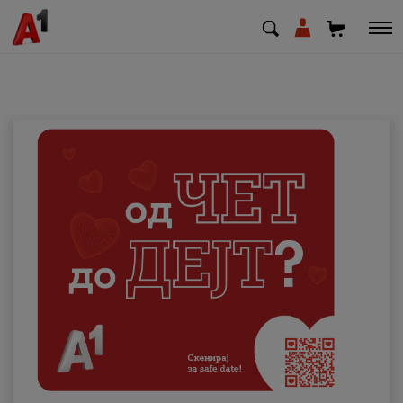
МК
EN
SQ
Приватни
Деловни
Поддршка
Надополни кредит
Плати сметка