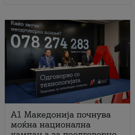
A1 Македонија почнува
моќна национална
кампања за поодговорно