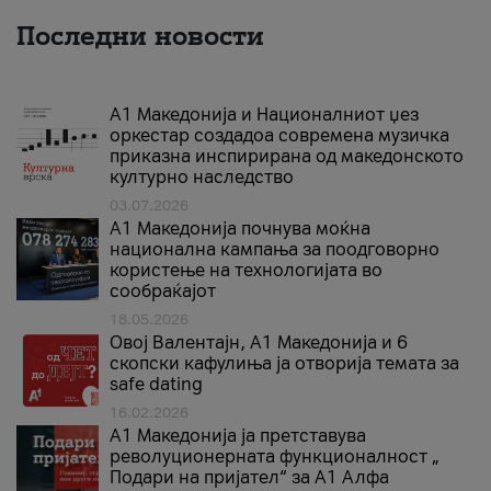
Последни новости
А1 Македонија и Националниот џез
оркестар создадоа современа музичка
приказна инспирирана од македонското
културно наследство
03.07.2026
A1 Македонија почнува моќна
национална кампања за поодговорно
користење на технологијата во
сообраќајот
18.05.2026
Овој Валентајн, A1 Македонија и 6
скопски кафулиња ја отворија темата за
safe dating
16.02.2026
А1 Македонија ја претставува
револуционерната функционалност „
Подари на пријател“ за А1 Алфа