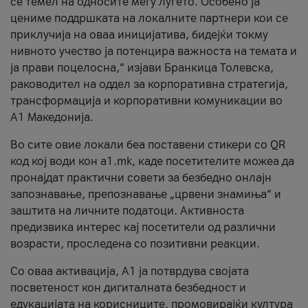
се темел на односите меѓу луѓето. Особено ја
цениме поддршката на локалните партнери кои се
приклучија на оваа иницијатива, бидејќи токму
нивното учество ја потенцира важноста на темата и
ја прави поцелосна,“ изјави Бранкица Толевска,
раководител на оддел за корпоративна стратегија,
трансформација и корпоративни комуникации во
А1 Македонија.
Во сите овие локали беа поставени стикери со QR
код кој води кон a1.mk, каде посетителите можеа да
пронајдат практични совети за безбедно онлајн
запознавање, препознавање „црвени знамиња“ и
заштита на личните податоци. Активноста
предизвика интерес кај посетители од различни
возрасти, проследена со позитивни реакции.
Со оваа активација, А1 ја потврдува својата
посветеност кон дигиталната безбедност и
едукацијата на корисниците, промовирајќи култура