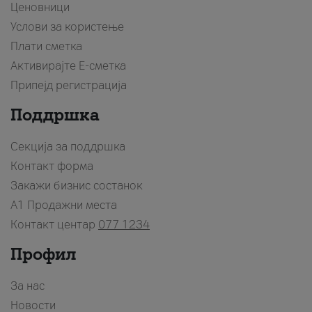
Ценовници
Услови за користење
Плати сметка
Активирајте Е-сметка
Припејд регистрација
Поддршка
Секција за поддршка
Контакт форма
Закажи бизнис состанок
A1 Продажни места
Контакт центар
077 1234
Профил
За нас
Новости