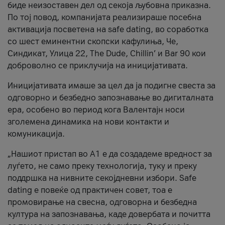
биде неизоставен дел од секоја љубовна приказна.
По тој повод, компанијата реализираше посебна
активација посветена на safe dating, во соработка
со шест еминентни скопски кафулиња, Че,
Синдикат, Улица 22, The Dude, Chillin’ и Bar 90 кои
доброволно се приклучија на иницијативата.
Иницијативата имаше за цел да ја подигне свеста за
одговорно и безбедно запознавање во дигиталната
ера, особено во период кога Валентајн носи
зголемена динамика на нови контакти и
комуникација.
„Нашиот пристап во А1 е да создадеме вредност за
луѓето, не само преку технологија, туку и преку
поддршка на нивните секојдневни избори. Safe
dating е повеќе од практичен совет, тоа е
промовирање на свесна, одговорна и безбедна
култура на запознавања, каде довербата и почитта