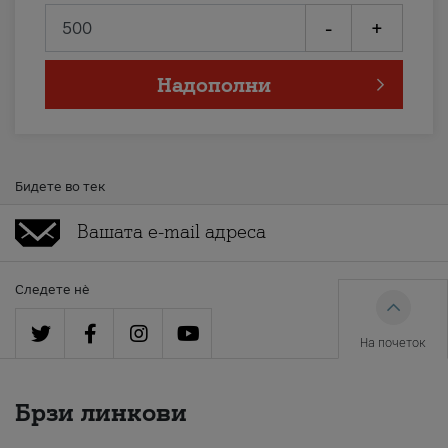
-
+
Надополни
Бидете во тек
Следете нè
На почеток
Брзи линкови