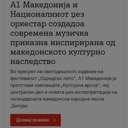
А1 Македонија и
Националниот џез
оркестар создадоа
современа музичка
приказна инспирирана од
македонското културно
наследство
Во пресрет на овогодишното издание на
фестивалот „Охридско лето“, А1 Македонија ја
претстави кампањата „Културна врска“, чиј
централен дел е новата џез-интерпретација на
легендарната македонска народна песна
„Билјан
Дознај повеќе