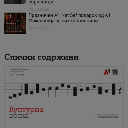
корисници
02.02.2026
Празничен A1 Net Sеf подарок од А1
Македонија за сите корисници
04.12.2025
Слични содржини