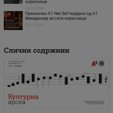
корисници
02.02.2026
Празничен A1 Net Sеf подарок од А1
Македонија за сите корисници
04.12.2025
Слични содржини