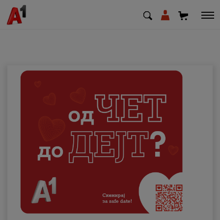
МК
EN
SQ
Приватни
Деловни
Поддршка
Надополни кредит
Плати сметка