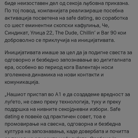
биде неизоставен дел од секоја љубовна приказна.
По тој повод, компанијата реализираше посебна
активација посветена на safe dating, во соработка
со шест еминентни скопски кафулиња, Че,
Синдикат, Улица 22, The Dude, Chillin’ и Bar 90 кои
доброволно се приклучија на иницијативата.
Иницијативата имаше за цел да ја подигне свеста за
одговорно и безбедно запознавање во дигиталната
ера, особено во период кога Валентајн носи
зголемена динамика на нови контакти и
комуникација.
„Нашиот пристап во А1 е да создадеме вредност за
луѓето, не само преку технологија, туку и преку
поддршка на нивните секојдневни избори. Safe
dating е повеќе од практичен совет, тоа е
промовирање на свесна, одговорна и безбедна
култура на запознавања, каде довербата и почитта