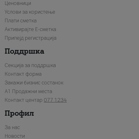
Ценовници
Услови за користење
Плати сметка
Активирајте Е-сметка
Припејд регистрација
Поддршка
Секција за поддршка
Контакт форма
Закажи бизнис состанок
A1 Продажни места
Контакт центар
077 1234
Профил
За нас
Новости