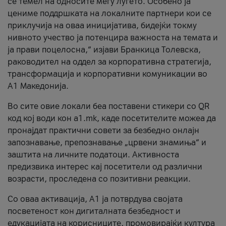
се темел на односите меѓу луѓето. Особено ја
цениме поддршката на локалните партнери кои се
приклучија на оваа иницијатива, бидејќи токму
нивното учество ја потенцира важноста на темата и
ја прави поцелосна,“ изјави Бранкица Толевска,
раководител на оддел за корпоративна стратегија,
трансформација и корпоративни комуникации во
А1 Македонија.
Во сите овие локали беа поставени стикери со QR
код кој води кон a1.mk, каде посетителите можеа да
пронајдат практични совети за безбедно онлајн
запознавање, препознавање „црвени знамиња“ и
заштита на личните податоци. Активноста
предизвика интерес кај посетители од различни
возрасти, проследена со позитивни реакции.
Со оваа активација, А1 ја потврдува својата
посветеност кон дигиталната безбедност и
едукацијата на корисниците, промовирајќи култура