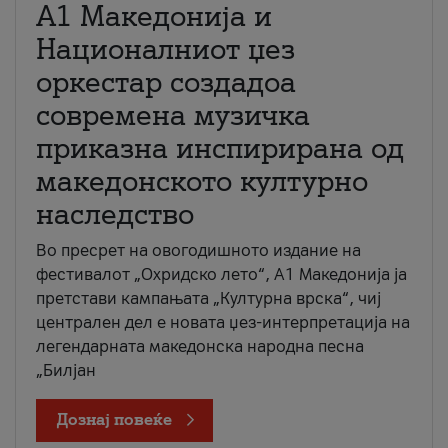
А1 Македонија и
Националниот џез
оркестар создадоа
современа музичка
приказна инспирирана од
македонското културно
наследство
Во пресрет на овогодишното издание на
фестивалот „Охридско лето“, А1 Македонија ја
претстави кампањата „Културна врска“, чиј
централен дел е новата џез-интерпретација на
легендарната македонска народна песна
„Билјан
Дознај повеќе