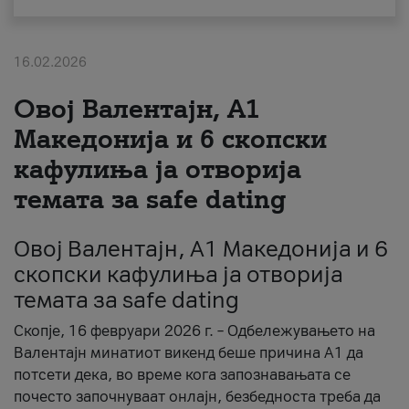
За нас
16.02.2026
#ПодобарОнлајн
Овој Валентајн, A1
Македонија и 6 скопски
кафулиња ја отворија
темата за safe dating
Овој Валентајн, A1 Македонија и 6
скопски кафулиња ја отворија
темата за safe dating
Скопје, 16 февруари 2026 г. – Одбележувањето на
Валентајн минатиот викенд беше причина А1 да
потсети дека, во време кога запознавањата се
почесто започнуваат онлајн, безбедноста треба да