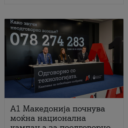
A1 Македонија почнува
моќна национална
кампања за поодговорно