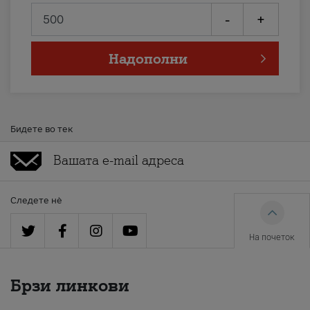
-
+
Надополни
Бидете во тек
Следете нè
На почеток
Брзи линкови