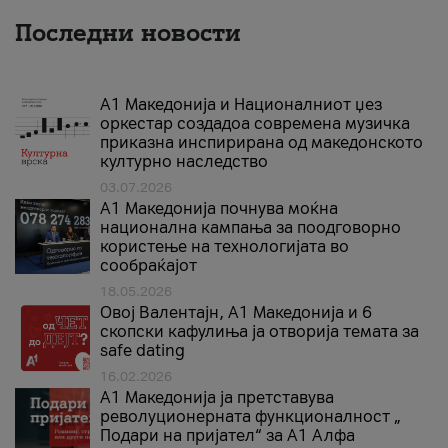
Последни новости
А1 Македонија и Националниот џез
оркестар создадоа современа музичка
приказна инспирирана од македонското
културно наследство
03.07.2026
A1 Македонија почнува моќна
национална кампања за поодговорно
користење на технологијата во
сообраќајот
18.05.2026
Овој Валентајн, A1 Македонија и 6
скопски кафулиња ја отворија темата за
safe dating
16.02.2026
А1 Македонија ја претставува
револуционерната функционалност „
Подари на пријател“ за А1 Алфа