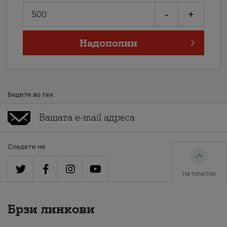
-
+
Надополни
Бидете во тек
Следете нè
На почеток
Брзи линкови