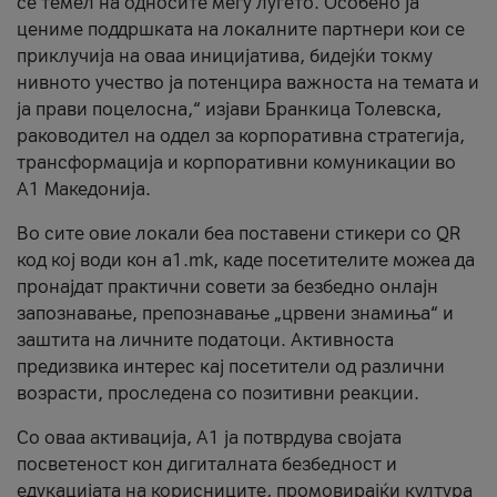
се темел на односите меѓу луѓето. Особено ја
цениме поддршката на локалните партнери кои се
приклучија на оваа иницијатива, бидејќи токму
нивното учество ја потенцира важноста на темата и
ја прави поцелосна,“ изјави Бранкица Толевска,
раководител на оддел за корпоративна стратегија,
трансформација и корпоративни комуникации во
А1 Македонија.
Во сите овие локали беа поставени стикери со QR
код кој води кон a1.mk, каде посетителите можеа да
пронајдат практични совети за безбедно онлајн
запознавање, препознавање „црвени знамиња“ и
заштита на личните податоци. Активноста
предизвика интерес кај посетители од различни
возрасти, проследена со позитивни реакции.
Со оваа активација, А1 ја потврдува својата
посветеност кон дигиталната безбедност и
едукацијата на корисниците, промовирајќи култура