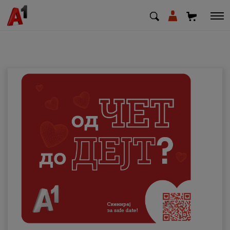
МК
EN
SQ
Приватни
Деловни
Поддршка
Надополни кредит
Плати сметка