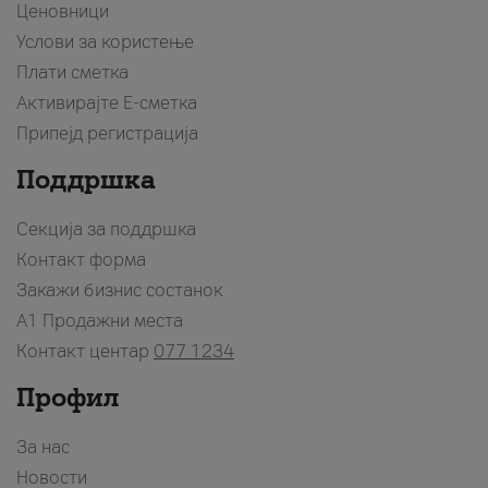
Ценовници
Услови за користење
Плати сметка
Активирајте Е-сметка
Припејд регистрација
Поддршка
Секција за поддршка
Контакт форма
Закажи бизнис состанок
A1 Продажни места
Контакт центар
077 1234
Профил
За нас
Новости