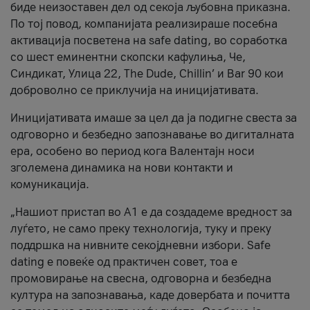
биде неизоставен дел од секоја љубовна приказна.
По тој повод, компанијата реализираше посебна
активација посветена на safe dating, во соработка
со шест еминентни скопски кафулиња, Че,
Синдикат, Улица 22, The Dude, Chillin’ и Bar 90 кои
доброволно се приклучија на иницијативата.
Иницијативата имаше за цел да ја подигне свеста за
одговорно и безбедно запознавање во дигиталната
ера, особено во период кога Валентајн носи
зголемена динамика на нови контакти и
комуникација.
„Нашиот пристап во А1 е да создадеме вредност за
луѓето, не само преку технологија, туку и преку
поддршка на нивните секојдневни избори. Safe
dating е повеќе од практичен совет, тоа е
промовирање на свесна, одговорна и безбедна
култура на запознавања, каде довербата и почитта