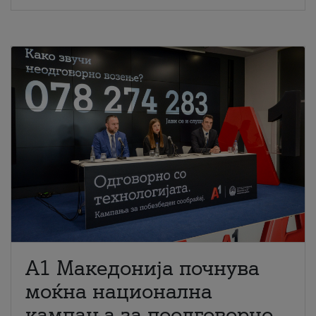
A1 Македонија почнува
моќна национална
кампања за поодговорно