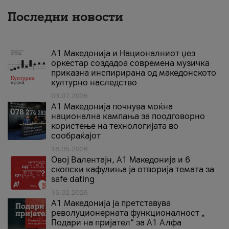
Последни новости
А1 Македонија и Националниот џез
оркестар создадоа современа музичка
приказна инспирирана од македонското
културно наследство
03.07.2026
A1 Македонија почнува моќна
национална кампања за поодговорно
користење на технологијата во
сообраќајот
18.05.2026
Овој Валентајн, A1 Македонија и 6
скопски кафулиња ја отворија темата за
safe dating
16.02.2026
А1 Македонија ја претставува
револуционерната функционалност „
Подари на пријател“ за А1 Алфа