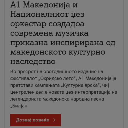
А1 Македонија и
Националниот џез
оркестар создадоа
современа музичка
приказна инспирирана од
македонското културно
наследство
Во пресрет на овогодишното издание на
фестивалот „Охридско лето“, А1 Македонија ја
претстави кампањата „Културна врска“, чиј
централен дел е новата џез-интерпретација на
легендарната македонска народна песна
„Билјан
Дознај повеќе