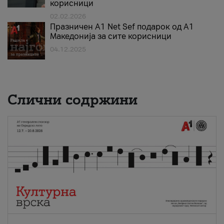
корисници
02.02.2026
Празничен A1 Net Sеf подарок од А1
Македонија за сите корисници
04.12.2025
Слични содржини