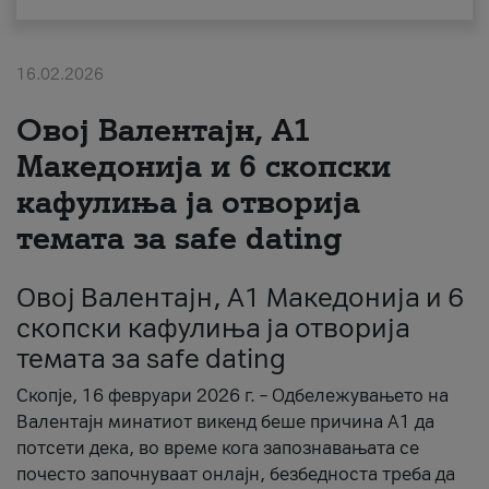
За нас
16.02.2026
#ПодобарОнлајн
Овој Валентајн, A1
Македонија и 6 скопски
кафулиња ја отворија
темата за safe dating
Овој Валентајн, A1 Македонија и 6
скопски кафулиња ја отворија
темата за safe dating
Скопје, 16 февруари 2026 г. – Одбележувањето на
Валентајн минатиот викенд беше причина А1 да
потсети дека, во време кога запознавањата се
почесто започнуваат онлајн, безбедноста треба да