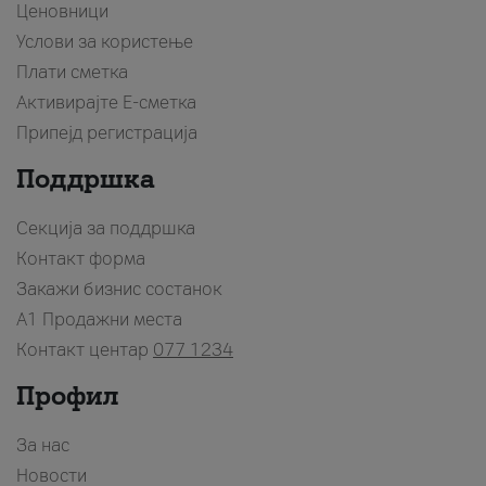
Ценовници
Услови за користење
Плати сметка
Активирајте Е-сметка
Припејд регистрација
Поддршка
Секција за поддршка
Контакт форма
Закажи бизнис состанок
A1 Продажни места
Контакт центар
077 1234
Профил
За нас
Новости