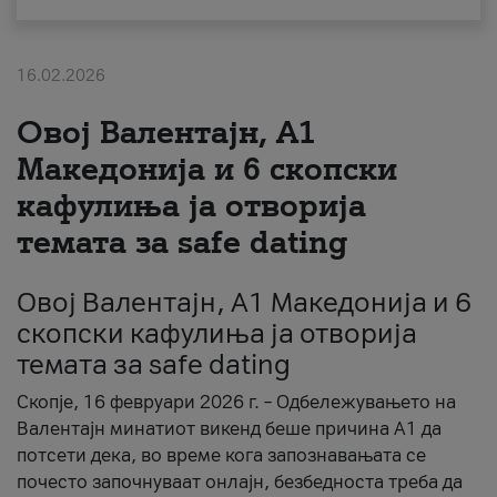
За нас
16.02.2026
#ПодобарОнлајн
Овој Валентајн, A1
Македонија и 6 скопски
кафулиња ја отворија
темата за safe dating
Овој Валентајн, A1 Македонија и 6
скопски кафулиња ја отворија
темата за safe dating
Скопје, 16 февруари 2026 г. – Одбележувањето на
Валентајн минатиот викенд беше причина А1 да
потсети дека, во време кога запознавањата се
почесто започнуваат онлајн, безбедноста треба да