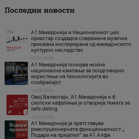
Последни новости
А1 Македонија и Националниот џез
оркестар создадоа современа музичка
приказна инспирирана од македонското
културно наследство
03.07.2026
A1 Македонија почнува моќна
национална кампања за поодговорно
користење на технологијата во
сообраќајот
18.05.2026
Овој Валентајн, A1 Македонија и 6
скопски кафулиња ја отворија темата за
safe dating
16.02.2026
А1 Македонија ја претставува
револуционерната функционалност „
Подари на пријател“ за А1 Алфа