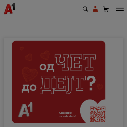
МК
EN
SQ
Приватни
Деловни
Поддршка
Надополни кредит
Плати сметка