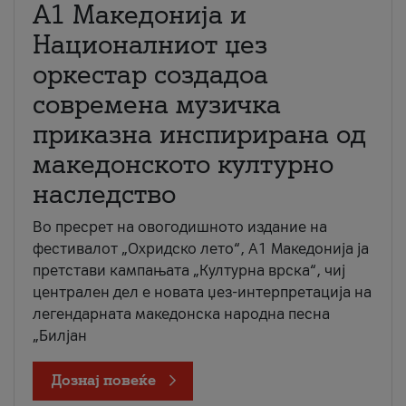
А1 Македонија и
Националниот џез
оркестар создадоа
современа музичка
приказна инспирирана од
македонското културно
наследство
Во пресрет на овогодишното издание на
фестивалот „Охридско лето“, А1 Македонија ја
претстави кампањата „Културна врска“, чиј
централен дел е новата џез-интерпретација на
легендарната македонска народна песна
„Билјан
Дознај повеќе