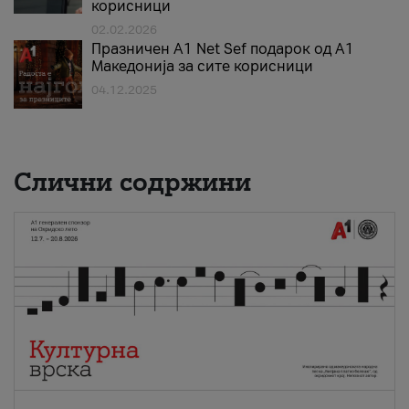
корисници
02.02.2026
Празничен A1 Net Sеf подарок од А1
Македонија за сите корисници
04.12.2025
Слични содржини