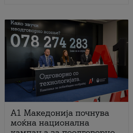
A1 Македонија почнува
моќна национална
кампања за поодговорно