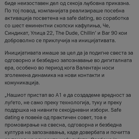
биде неизоставен дел од секоја љубовна приказна.
По тој повод, компанијата реализираше посебна
активација посветена на safe dating, во соработка
со шест еминентни скопски кафулиња, Че,
Синдикат, Улица 22, The Dude, Chillin’ и Bar 90 кои
доброволно се приклучија на иницијативата.
Иницијативата имаше за цел да ја подигне свеста за
одговорно и безбедно запознавање во дигиталната
ера, особено во период кога Валентајн носи
зголемена динамика на нови контакти и
комуникација.
„Нашиот пристап во А1 е да создадеме вредност за
луѓето, не само преку технологија, туку и преку
поддршка на нивните секојдневни избори. Safe
dating е повеќе од практичен совет, тоа е
промовирање на свесна, одговорна и безбедна
култура на запознавања, каде довербата и почитта