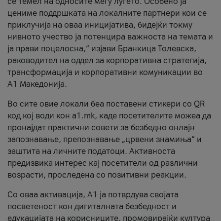
се темел на односите меѓу луѓето. Особено ја
цениме поддршката на локалните партнери кои се
приклучија на оваа иницијатива, бидејќи токму
нивното учество ја потенцира важноста на темата и
ја прави поцелосна,“ изјави Бранкица Толевска,
раководител на оддел за корпоративна стратегија,
трансформација и корпоративни комуникации во
А1 Македонија.
Во сите овие локали беа поставени стикери со QR
код кој води кон a1.mk, каде посетителите можеа да
пронајдат практични совети за безбедно онлајн
запознавање, препознавање „црвени знамиња“ и
заштита на личните податоци. Активноста
предизвика интерес кај посетители од различни
возрасти, проследена со позитивни реакции.
Со оваа активација, А1 ја потврдува својата
посветеност кон дигиталната безбедност и
едукацијата на корисниците, промовирајќи култура