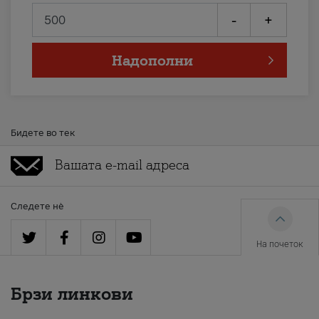
-
+
Надополни
Бидете во тек
Следете нè
На почеток
Брзи линкови