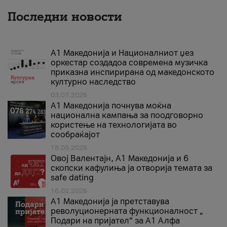
Последни новости
А1 Македонија и Националниот џез
оркестар создадоа современа музичка
приказна инспирирана од македонското
културно наследство
03.07.2026
A1 Македонија почнува моќна
национална кампања за поодговорно
користење на технологијата во
сообраќајот
18.05.2026
Овој Валентајн, A1 Македонија и 6
скопски кафулиња ја отворија темата за
safe dating
16.02.2026
А1 Македонија ја претставува
револуционерната функционалност „
Подари на пријател“ за А1 Алфа