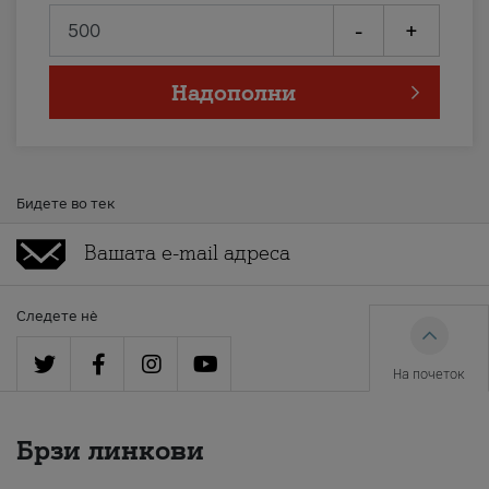
-
+
Надополни
Бидете во тек
Следете нè
На почеток
Брзи линкови