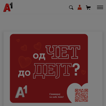
МК
EN
SQ
Приватни
Деловни
Поддршка
Надополни кредит
Плати сметка