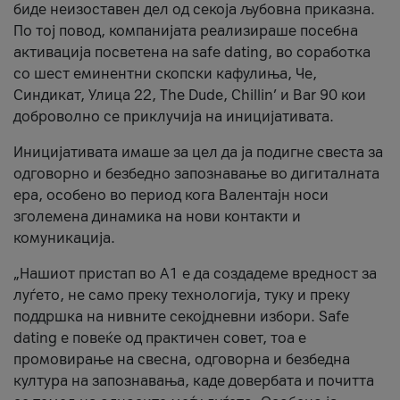
биде неизоставен дел од секоја љубовна приказна.
По тој повод, компанијата реализираше посебна
активација посветена на safe dating, во соработка
со шест еминентни скопски кафулиња, Че,
Синдикат, Улица 22, The Dude, Chillin’ и Bar 90 кои
доброволно се приклучија на иницијативата.
Иницијативата имаше за цел да ја подигне свеста за
одговорно и безбедно запознавање во дигиталната
ера, особено во период кога Валентајн носи
зголемена динамика на нови контакти и
комуникација.
„Нашиот пристап во А1 е да создадеме вредност за
луѓето, не само преку технологија, туку и преку
поддршка на нивните секојдневни избори. Safe
dating е повеќе од практичен совет, тоа е
промовирање на свесна, одговорна и безбедна
култура на запознавања, каде довербата и почитта