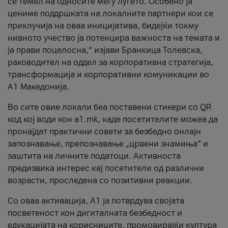
се темел на односите меѓу луѓето. Особено ја
цениме поддршката на локалните партнери кои се
приклучија на оваа иницијатива, бидејќи токму
нивното учество ја потенцира важноста на темата и
ја прави поцелосна,“ изјави Бранкица Толевска,
раководител на оддел за корпоративна стратегија,
трансформација и корпоративни комуникации во
А1 Македонија.
Во сите овие локали беа поставени стикери со QR
код кој води кон a1.mk, каде посетителите можеа да
пронајдат практични совети за безбедно онлајн
запознавање, препознавање „црвени знамиња“ и
заштита на личните податоци. Активноста
предизвика интерес кај посетители од различни
возрасти, проследена со позитивни реакции.
Со оваа активација, А1 ја потврдува својата
посветеност кон дигиталната безбедност и
едукацијата на корисниците, промовирајќи култура