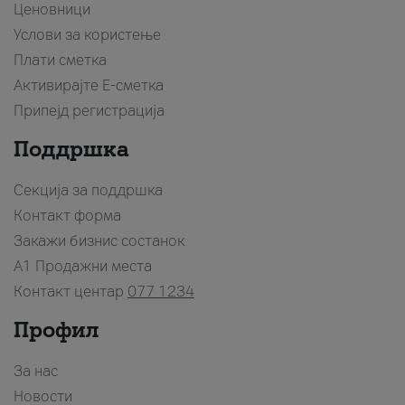
Ценовници
Услови за користење
Плати сметка
Активирајте Е-сметка
Припејд регистрација
Поддршка
Секција за поддршка
Контакт форма
Закажи бизнис состанок
A1 Продажни места
Контакт центар
077 1234
Профил
За нас
Новости