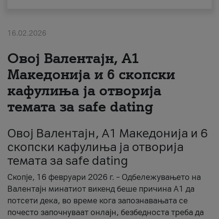
За нас
16.02.2026
#ПодобарОнлајн
Овој Валентајн, A1
Македонија и 6 скопски
кафулиња ја отворија
темата за safe dating
Овој Валентајн, A1 Македонија и 6
скопски кафулиња ја отворија
темата за safe dating
Скопје, 16 февруари 2026 г. – Одбележувањето на
Валентајн минатиот викенд беше причина А1 да
потсети дека, во време кога запознавањата се
почесто започнуваат онлајн, безбедноста треба да