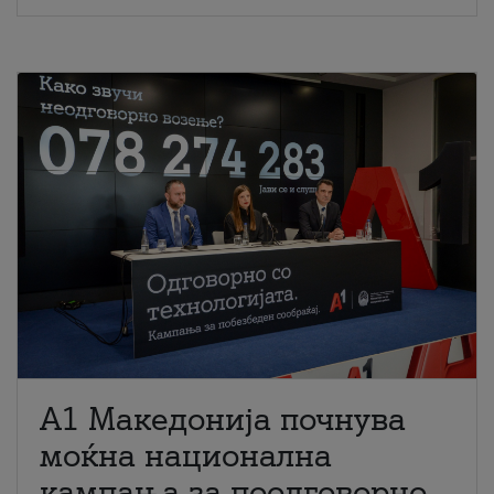
A1 Македонија почнува
моќна национална
кампања за поодговорно