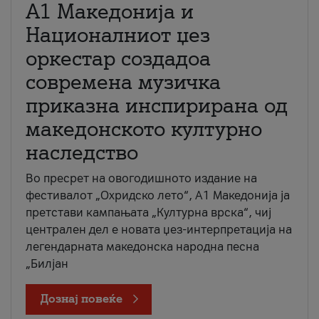
А1 Македонија и
Националниот џез
оркестар создадоа
современа музичка
приказна инспирирана од
македонското културно
наследство
Во пресрет на овогодишното издание на
фестивалот „Охридско лето“, А1 Македонија ја
претстави кампањата „Културна врска“, чиј
централен дел е новата џез-интерпретација на
легендарната македонска народна песна
„Билјан
Дознај повеќе