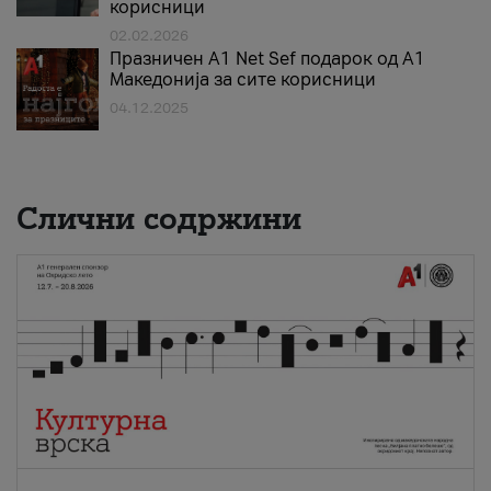
корисници
02.02.2026
Празничен A1 Net Sеf подарок од А1
Македонија за сите корисници
04.12.2025
Слични содржини