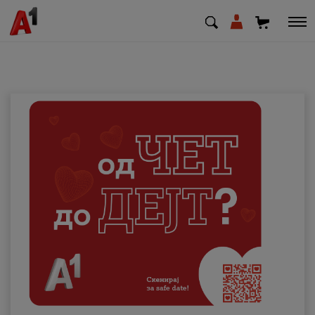
МК
EN
SQ
Приватни
Деловни
Поддршка
Надополни кредит
Плати сметка