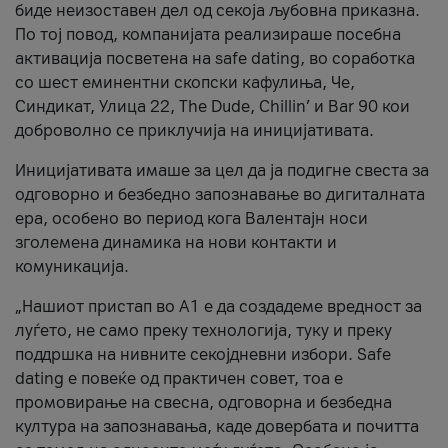
биде неизоставен дел од секоја љубовна приказна.
По тој повод, компанијата реализираше посебна
активација посветена на safe dating, во соработка
со шест еминентни скопски кафулиња, Че,
Синдикат, Улица 22, The Dude, Chillin’ и Bar 90 кои
доброволно се приклучија на иницијативата.
Иницијативата имаше за цел да ја подигне свеста за
одговорно и безбедно запознавање во дигиталната
ера, особено во период кога Валентајн носи
зголемена динамика на нови контакти и
комуникација.
„Нашиот пристап во А1 е да создадеме вредност за
луѓето, не само преку технологија, туку и преку
поддршка на нивните секојдневни избори. Safe
dating е повеќе од практичен совет, тоа е
промовирање на свесна, одговорна и безбедна
култура на запознавања, каде довербата и почитта