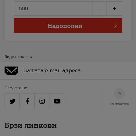
-
+
Надополни
Бидете во тек
Следете нè
На почеток
Брзи линкови