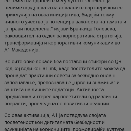
се темел на односите меѓу луѓето. Особено ја
цениме поддршката на локалните партнери кои се
приклучија на оваа иницијатива, бидејќи токму
нивното учество ја потенцира важноста на темата и
ја прави поцелосна,“ изјави Бранкица Толевска,
раководител на оддел за корпоративна стратегија,
трансформација и корпоративни комуникации во
А1 Македонија.
Во сите овие локали беа поставени стикери со QR
код кој води кон a1.mk, каде посетителите можеа да
пронајдат практични совети за безбедно онлајн
запознавање, препознавање „црвени знамиња“ и
заштита на личните податоци. Активноста
предизвика интерес кај посетители од различни
возрасти, проследена со позитивни реакции.
Со оваа активација, А1 ја потврдува својата
посветеност кон дигиталната безбедност и
едукацијата на корисниците, промовирајќи култура