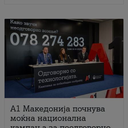
A1 Македонија почнува
моќна национална
кампања за поодговорно