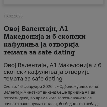
За нас
16.02.2026
#ПодобарОнлајн
Овој Валентајн, A1
Македонија и 6 скопски
кафулиња ја отворија
темата за safe dating
Овој Валентајн, A1 Македонија и 6
скопски кафулиња ја отворија
темата за safe dating
Скопје, 16 февруари 2026 г. – Одбележувањето на
Валентајн минатиот викенд беше причина А1 да
потсети дека, во време кога запознавањата се
почесто започнуваат онлајн, безбедноста треба да