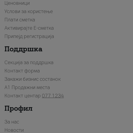
Ценовници
Услови за користење
Плати сметка
Активирајте Е-сметка
Припејд регистрација
Поддршка
Секција за поддршка
Контакт форма
Закажи бизнис состанок
A1 Продажни места
Контакт центар
077 1234
Профил
За нас
Новости