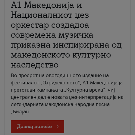
А1 Македонија и
Националниот џез
оркестар создадоа
современа музичка
приказна инспирирана од
македонското културно
наследство
Во пресрет на овогодишното издание на
фестивалот „Охридско лето“, А1 Македонија ја
претстави кампањата „Културна врска“, чиј
централен дел е новата џез-интерпретација на
легендарната македонска народна песна
„Билјан
Дознај повеќе