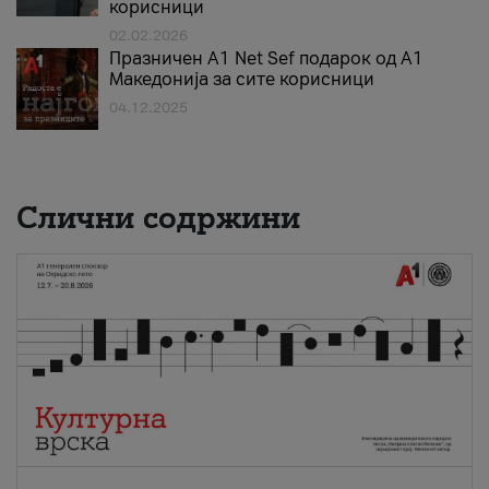
корисници
02.02.2026
Празничен A1 Net Sеf подарок од А1
Македонија за сите корисници
04.12.2025
Слични содржини