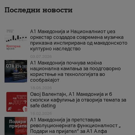
Последни новости
А1 Македонија и Националниот џез
оркестар создадоа современа музичка
приказна инспирирана од македонското
културно наследство
03.07.2026
A1 Македонија почнува моќна
национална кампања за поодговорно
користење на технологијата во
сообраќајот
18.05.2026
Овој Валентајн, A1 Македонија и 6
скопски кафулиња ја отворија темата за
safe dating
16.02.2026
А1 Македонија ја претставува
револуционерната функционалност „
Подари на пријател“ за А1 Алфа