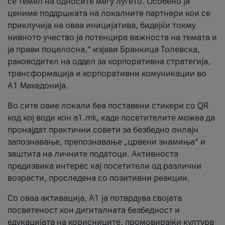
се темел на односите меѓу луѓето. Особено ја
цениме поддршката на локалните партнери кои се
приклучија на оваа иницијатива, бидејќи токму
нивното учество ја потенцира важноста на темата и
ја прави поцелосна,“ изјави Бранкица Толевска,
раководител на оддел за корпоративна стратегија,
трансформација и корпоративни комуникации во
А1 Македонија.
Во сите овие локали беа поставени стикери со QR
код кој води кон a1.mk, каде посетителите можеа да
пронајдат практични совети за безбедно онлајн
запознавање, препознавање „црвени знамиња“ и
заштита на личните податоци. Активноста
предизвика интерес кај посетители од различни
возрасти, проследена со позитивни реакции.
Со оваа активација, А1 ја потврдува својата
посветеност кон дигиталната безбедност и
едукацијата на корисниците, промовирајќи култура