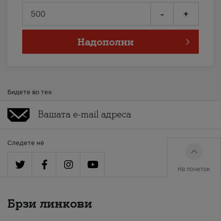
-
+
Надополни
Бидете во тек
Следете нè
На почеток
Брзи линкови