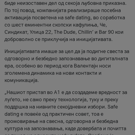
биде неизоставен дел од секоја љубовна приказна.
По тој повод, компанијата реализираше посебна
активација посветена на safe dating, во соработка
со шест еминентни скопски кафулиња, Че,
Синдикат, Улица 22, The Dude, Chillin’ и Bar 90 кои
доброволно се приклучија на иницијативата.
Иницијативата имаше за цел да ја подигне свеста за
одговорно и безбедно запознавање во дигиталната
ера, особено во период кога Валентајн носи
зголемена динамика на нови контакти и
комуникација.
„Нашиот пристап во А1 е да создадеме вредност за
луѓето, не само преку технологија, туку и преку
поддршка на нивните секојдневни избори. Safe
dating е повеќе од практичен совет, тоа е
промовирање на свесна, одговорна и безбедна
култура на запознавања, каде довербата и почитта