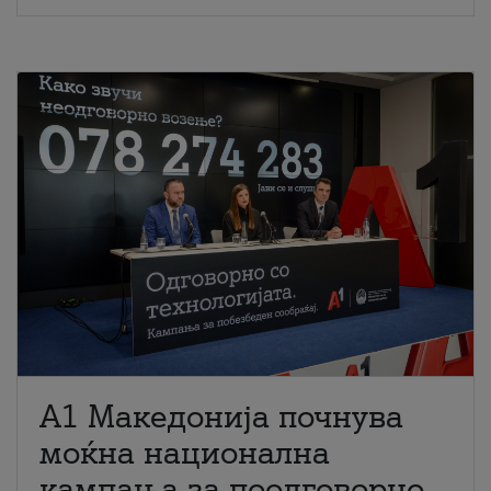
A1 Македонија почнува
моќна национална
кампања за поодговорно