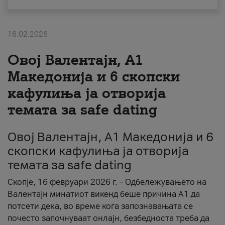
За нас
16.02.2026
#ПодобарОнлајн
Овој Валентајн, A1
Македонија и 6 скопски
кафулиња ја отворија
темата за safe dating
Овој Валентајн, A1 Македонија и 6
скопски кафулиња ја отворија
темата за safe dating
Скопје, 16 февруари 2026 г. – Одбележувањето на
Валентајн минатиот викенд беше причина А1 да
потсети дека, во време кога запознавањата се
почесто започнуваат онлајн, безбедноста треба да