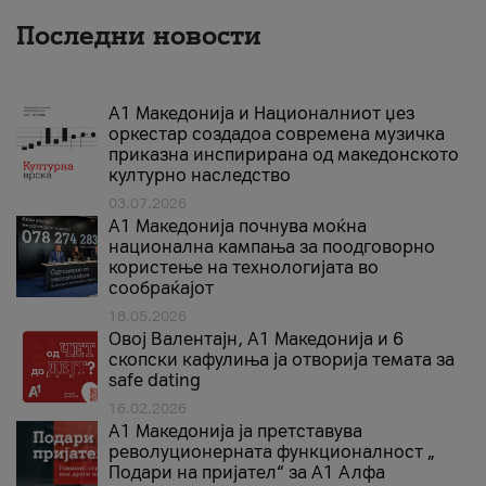
Последни новости
А1 Македонија и Националниот џез
оркестар создадоа современа музичка
приказна инспирирана од македонското
културно наследство
03.07.2026
A1 Македонија почнува моќна
национална кампања за поодговорно
користење на технологијата во
сообраќајот
18.05.2026
Овој Валентајн, A1 Македонија и 6
скопски кафулиња ја отворија темата за
safe dating
16.02.2026
А1 Македонија ја претставува
револуционерната функционалност „
Подари на пријател“ за А1 Алфа