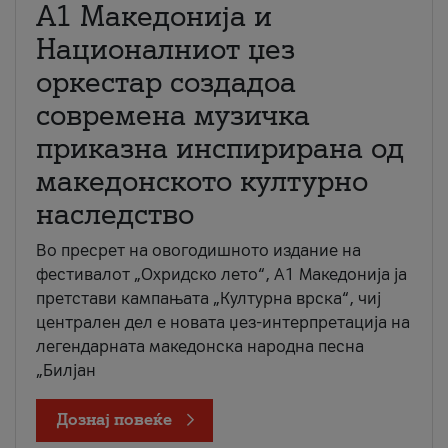
А1 Македонија и
Националниот џез
оркестар создадоа
современа музичка
приказна инспирирана од
македонското културно
наследство
Во пресрет на овогодишното издание на
фестивалот „Охридско лето“, А1 Македонија ја
претстави кампањата „Културна врска“, чиј
централен дел е новата џез-интерпретација на
легендарната македонска народна песна
„Билјан
Дознај повеќе