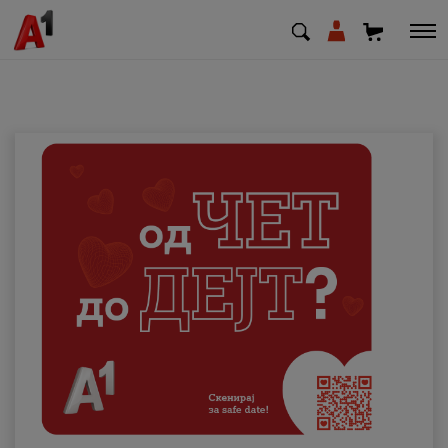
МК
EN
SQ
Приватни
Деловни
Поддршка
Надополни кредит
Плати сметка