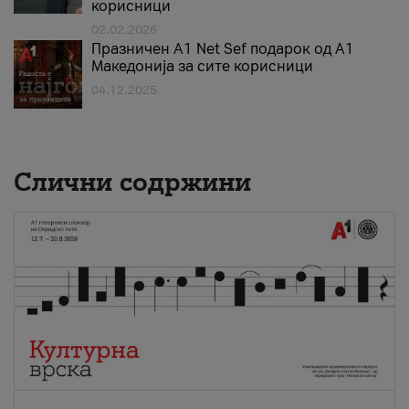
корисници
02.02.2026
Празничен A1 Net Sеf подарок од А1
Македонија за сите корисници
04.12.2025
Слични содржини