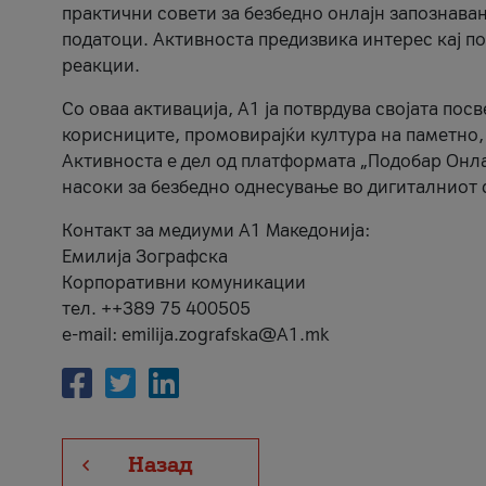
практични совети за безбедно онлајн запознава
податоци. Активноста предизвика интерес кај п
реакции.
Со оваа активација, А1 ја потврдува својата пос
корисниците, промовирајќи култура на паметно,
Активноста е дел од платформата „Подобар Онла
насоки за безбедно однесување во дигиталниот 
Контакт за медиуми А1 Македонија:
Емилија Зографска
Корпоративни комуникации
тел. ++389 75 400505
e-mail: emilija.zografska@A1.mk
Назад