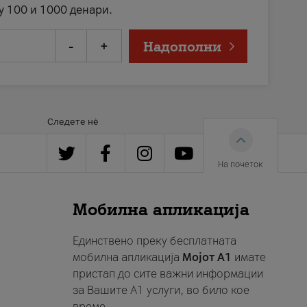
у 100 и 1000 денари.
-
+
Надополни
Следете нè
На почеток
Мобилна апликација
Единствено преку бесплатната
мобилна апликација
Мојот A1
имате
пристап до сите важни информации
за Вашите A1 услуги, во било кое
време.