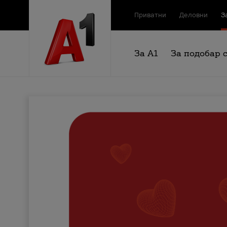
Приватни
Деловни
З
За А1
За подобар 