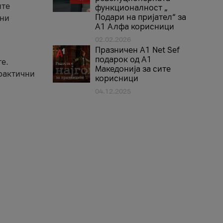
ите
функционалност „
Подари на пријател“ за
вни
А1 Алфа корисници
02.02.2026
Празничен A1 Net Sеf
подарок од А1
е.
Македонија за сите
практични
корисници
04.12.2025