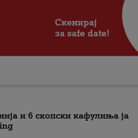
нија и 6 скопски кафулиња ја
ing