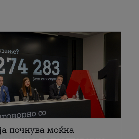
ја почнува моќна