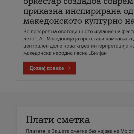
оркестар создадоа совре
приказна инспирирана од
македонското културно н
Во пресрет на овогодишното издание на фест
лето“, А1 Македонија ја претстави кампањата 
централен дел е новата џез-интерпретација н
македонска народна песна „Билјан
Дознај повеќе
Плати сметка
Платете ја Вашата сметка без најава на Мојот