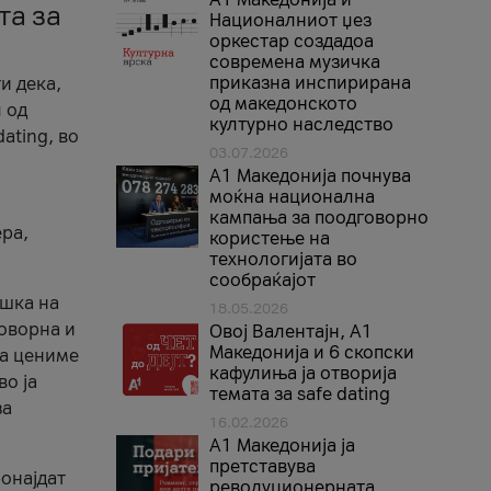
та за
Националниот џез
оркестар создадоа
современа музичка
приказна инспирирана
и дека,
од македонското
 од
културно наследство
ating, во
03.07.2026
A1 Македонија почнува
моќна национална
кампања за поодговорно
ера,
користење на
технологијата во
сообраќајот
ршка на
18.05.2026
говорна и
Овој Валентајн, A1
Македонија и 6 скопски
ја цениме
кафулиња ја отворија
во ја
темата за safe dating
за
16.02.2026
А1 Македонија ја
претставува
ронајдат
револуционерната