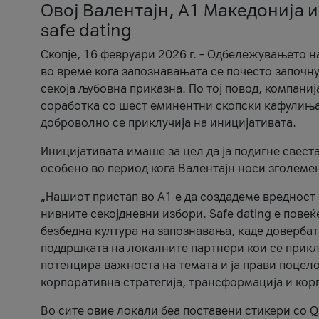
Овој Валентајн, A1 Македонија и
safe dating
Скопје, 16 февруари 2026 г. – Одбележувањето н
во време кога запознавањата се почесто започну
секоја љубовна приказна. По тој повод, компаниј
соработка со шест еминентни скопски кафулиња, Ч
доброволно се приклучија на иницијативата.
Иницијативата имаше за цел да ја подигне свест
особено во период кога Валентајн носи зголеме
„Нашиот пристап во А1 е да создадеме вредност з
нивните секојдневни избори. Safe dating е пове
безбедна култура на запознавања, каде довербат
поддршката на локалните партнери кои се приклу
потенцира важноста на темата и ја прави поцело
корпоративна стратегија, трансформација и кор
Во сите овие локали беа поставени стикери со Q