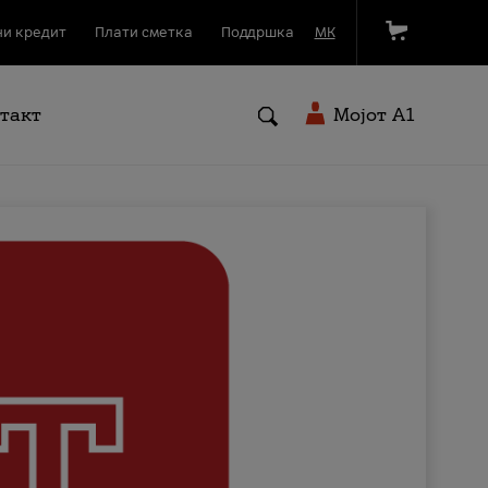
и кредит
Плати сметка
Поддршка
МК
такт
Мојот A1