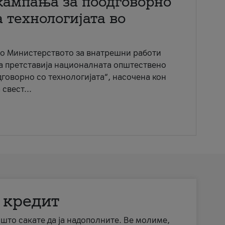
кампања за поодговорно
 технологијата во
со Министерството за внатрешни работи
ја претставија националната општествено
говорно со технологијата“, насочена кон
свест...
 кредит
а што сакате да ја надополните. Ве молиме,