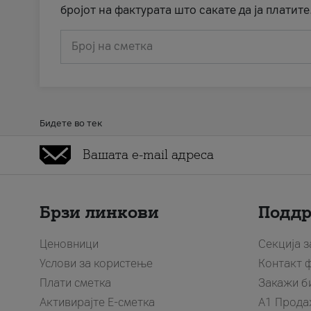
бројот на фактурата што сакате да ја платите
Број на сметка
Бидете во тек
Брзи линкови
Подд
Ценовници
Секција 
Услови за користење
Контакт 
Плати сметка
Закажи б
Активирајте Е-сметка
A1 Прода