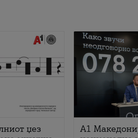
лниот џез
A1 Македони