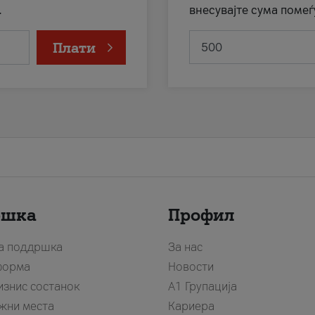
.
внесувајте сума помеѓ
Плати
ршка
Профил
за поддршка
За нас
форма
Новости
изнис состанок
А1 Групација
жни места
Кариера