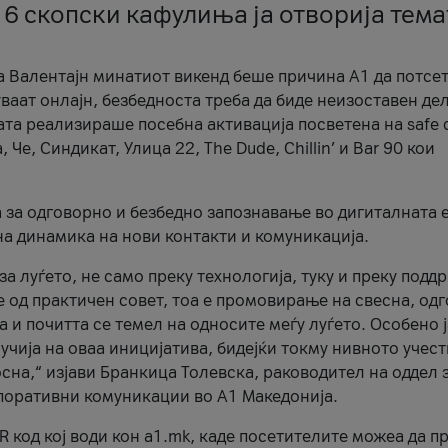
 6 скопски кафулиња ја отворија тема
а Валентајн минатиот викенд беше причина А1 да потсет
ваат онлајн, безбедноста треба да биде неизоставен дел
ата реализираше посебна активација посветена на safe d
е, Синдикат, Улица 22, The Dude, Chillin’ и Bar 90 кои
а за одговорно и безбедно запознавање во дигиталната 
на динамика на нови контакти и комуникација.
а луѓето, не само преку технологија, туку и преку подд
ќе од практичен совет, тоа е промовирање на свесна, од
а и почитта се темел на односите меѓу луѓето. Особено 
чија на оваа иницијатива, бидејќи токму нивното учест
сна,“ изјави Бранкица Толевска, раководител на оддел 
поративни комуникации во А1 Македонија.
R код кој води кон a1.mk, каде посетителите можеа да п