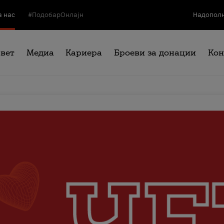
а нас
#ПодобарОнлајн
Надополн
свет
Медиа
Кариера
Броеви за донации
Кон