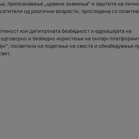
ње, препознавање „црвени знамиња“ и заштита на личн
осетители од различни возрасти, проследена со позити
ветеност кон дигиталната безбедност и едукацијата на
 одговорно и безбедно користење на онлајн платформит
јн“, посветена на подигање на свеста и обезбедување 
свет.