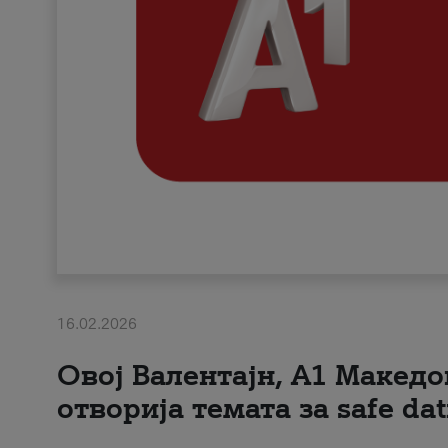
16.02.2026
Овој Валентајн, A1 Македо
отворија темата за safe dat