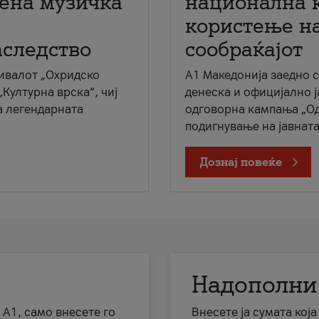
мена музичка
национална 
користење на
аследство
сообраќајот
ивалот „Охридско
A1 Македонија заедно 
„Културна врска“, чиј
денеска и официјално 
а легендарната
одговорна кампања „Од
подигнување на јавната 
Дознај повеќе
Надополни
 А1, само внесете го
Внесете ја сумата кој