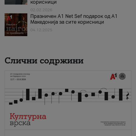
корисници
02.02.2026
Празничен A1 Net Sеf подарок од А1
Македонија за сите корисници
04.12.2025
Слични содржини