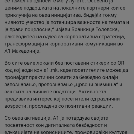
се темел на односите меѓу луѓето. Особено ја
цениме поддршката на локалните партнери кои се
приклучија на оваа иницијатива, бидејќи токму
нивното учество ја потенцира важноста на темата и
ја прави поцелосна,“ изјави Бранкица Толевска,
раководител на оддел за корпоративна стратегија,
трансформација и корпоративни комуникации во
А1 Македонија.
Во сите овие локали беа поставени стикери со QR
код кој води кон a1.mk, каде посетителите можеа да
пронајдат практични совети за безбедно онлајн
запознавање, препознавање „црвени знамиња“ и
заштита на личните податоци. Активноста
предизвика интерес кај посетители од различни
возрасти, проследена со позитивни реакции.
Со оваа активација, А1 ја потврдува својата
посветеност кон дигиталната безбедност и
едукацијата на корисниците, промовирајќи култура