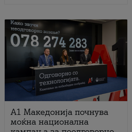
A1 Македонија почнува
моќна национална
кампања за поодговорно