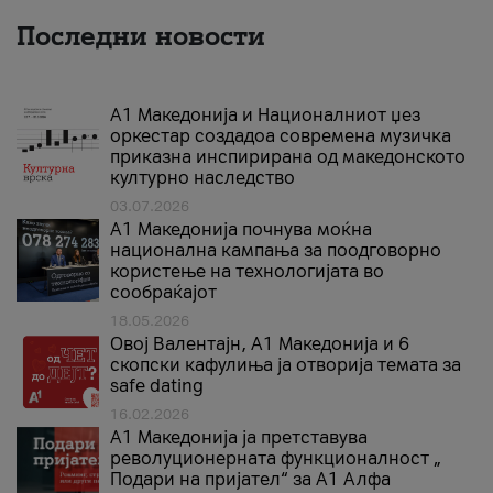
Последни новости
А1 Македонија и Националниот џез
оркестар создадоа современа музичка
приказна инспирирана од македонското
културно наследство
03.07.2026
A1 Македонија почнува моќна
национална кампања за поодговорно
користење на технологијата во
сообраќајот
18.05.2026
Овој Валентајн, A1 Македонија и 6
скопски кафулиња ја отворија темата за
safe dating
16.02.2026
А1 Македонија ја претставува
револуционерната функционалност „
Подари на пријател“ за А1 Алфа