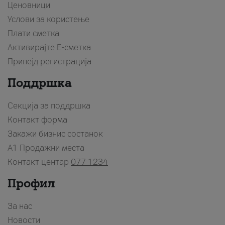
Ценовници
Услови за користење
Плати сметка
Активирајте Е-сметка
Припејд регистрација
Поддршка
Секција за поддршка
Контакт форма
Закажи бизнис состанок
A1 Продажни места
Контакт центар
077 1234
Профил
За нас
Новости