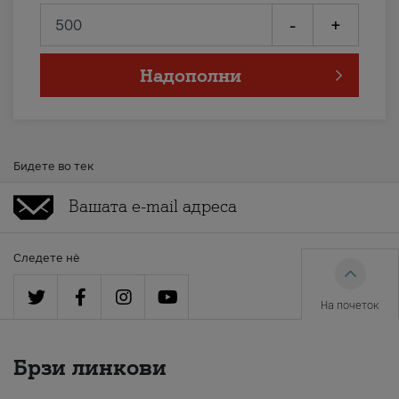
-
+
Надополни
Бидете во тек
Следете нè
На почеток
Брзи линкови