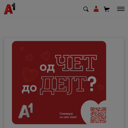
МК
EN
SQ
Приватни
Деловни
Поддршка
Надополни кредит
Плати сметка