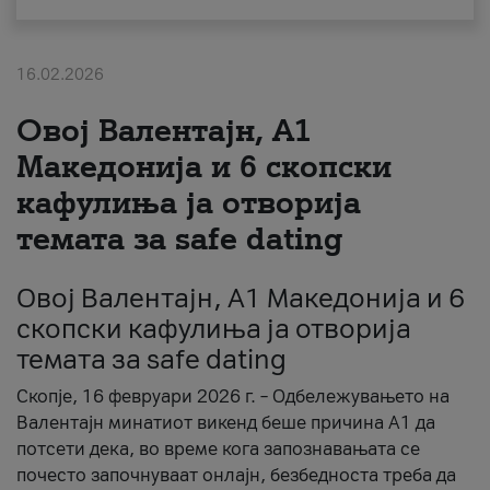
За нас
16.02.2026
#ПодобарОнлајн
Овој Валентајн, A1
Македонија и 6 скопски
кафулиња ја отворија
темата за safe dating
Овој Валентајн, A1 Македонија и 6
скопски кафулиња ја отворија
темата за safe dating
Скопје, 16 февруари 2026 г. – Одбележувањето на
Валентајн минатиот викенд беше причина А1 да
потсети дека, во време кога запознавањата се
почесто започнуваат онлајн, безбедноста треба да