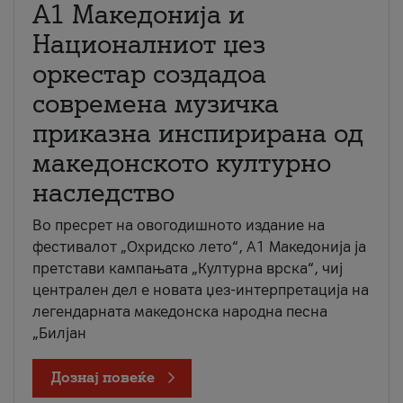
А1 Македонија и
Националниот џез
оркестар создадоа
современа музичка
приказна инспирирана од
македонското културно
наследство
Во пресрет на овогодишното издание на
фестивалот „Охридско лето“, А1 Македонија ја
претстави кампањата „Културна врска“, чиј
централен дел е новата џез-интерпретација на
легендарната македонска народна песна
„Билјан
Дознај повеќе