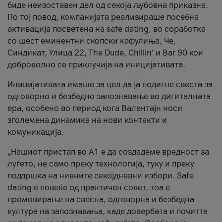
биде неизоставен дел од секоја љубовна приказна.
По тој повод, компанијата реализираше посебна
активација посветена на safe dating, во соработка
со шест еминентни скопски кафулиња, Че,
Синдикат, Улица 22, The Dude, Chillin’ и Bar 90 кои
доброволно се приклучија на иницијативата.
Иницијативата имаше за цел да ја подигне свеста за
одговорно и безбедно запознавање во дигиталната
ера, особено во период кога Валентајн носи
зголемена динамика на нови контакти и
комуникација.
„Нашиот пристап во А1 е да создадеме вредност за
луѓето, не само преку технологија, туку и преку
поддршка на нивните секојдневни избори. Safe
dating е повеќе од практичен совет, тоа е
промовирање на свесна, одговорна и безбедна
култура на запознавања, каде довербата и почитта