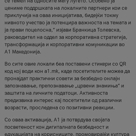
се темел на односите меѓу луѓето. Особено ја
цениме поддршката на локалните партнери кои се
приклучија на оваа иницијатива, бидејќи токму
нивното учество ја потенцира важноста на темата и
ја прави поцелосна,“ изјави Бранкица Толевска,
раководител на оддел за корпоративна стратегија,
трансформација и корпоративни комуникации во
А1 Македонија.
Во сите овие локали беа поставени стикери со QR
код кој води кон a1.mk, каде посетителите можеа да
пронајдат практични совети за безбедно онлајн
запознавање, препознавање „црвени знамиња“ и
заштита на личните податоци. Активноста
предизвика интерес кај посетители од различни
возрасти, проследена со позитивни реакции.
Со оваа активација, А1 ја потврдува својата
посветеност кон дигиталната безбедност и
едукацијата на корисниците, промовирајќи култура