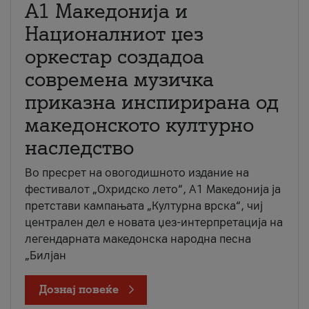
А1 Македонија и
Националниот џез
оркестар создадоа
современа музичка
приказна инспирирана од
македонското културно
наследство
Во пресрет на овогодишното издание на
фестивалот „Охридско лето“, А1 Македонија ја
претстави кампањата „Културна врска“, чиј
централен дел е новата џез-интерпретација на
легендарната македонска народна песна
„Билјан
Дознај повеќе