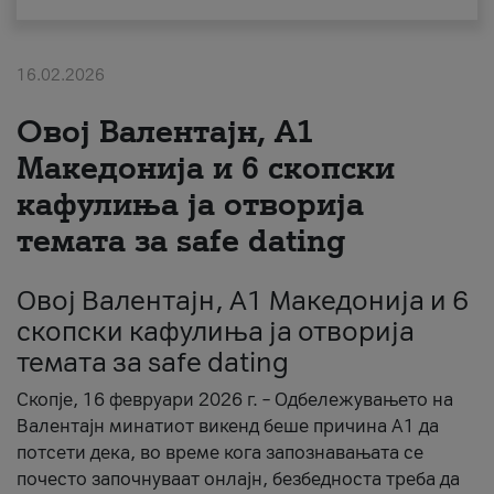
За нас
16.02.2026
#ПодобарОнлајн
Овој Валентајн, A1
Македонија и 6 скопски
кафулиња ја отворија
темата за safe dating
Овој Валентајн, A1 Македонија и 6
скопски кафулиња ја отворија
темата за safe dating
Скопје, 16 февруари 2026 г. – Одбележувањето на
Валентајн минатиот викенд беше причина А1 да
потсети дека, во време кога запознавањата се
почесто започнуваат онлајн, безбедноста треба да