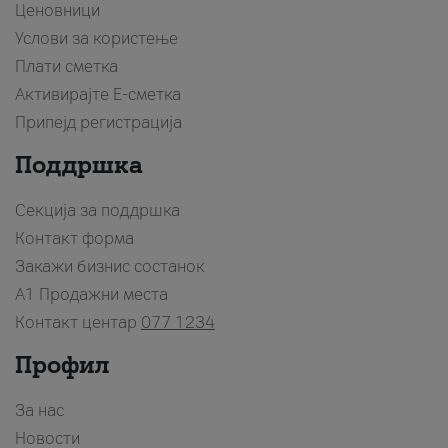
Ценовници
Услови за користење
Плати сметка
Активирајте Е-сметка
Припејд регистрација
Поддршка
Секција за поддршка
Контакт форма
Закажи бизнис состанок
A1 Продажни места
Контакт центар
077 1234
Профил
За нас
Новости