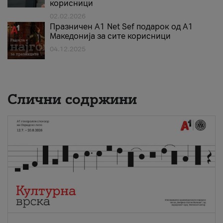
корисници
02.02.2026
Празничен A1 Net Sеf подарок од А1
Македонија за сите корисници
04.12.2025
Слични содржини