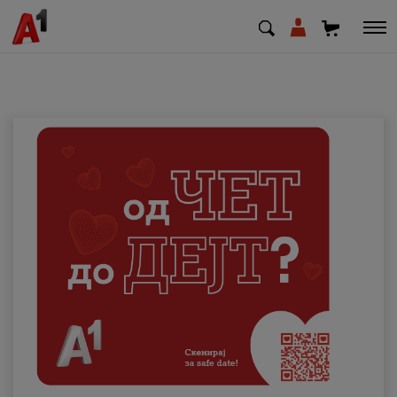
МК
EN
SQ
Приватни
Деловни
Поддршка
Надополни кредит
Плати сметка