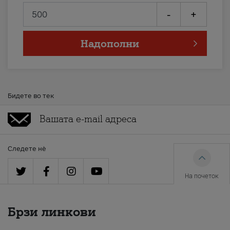
-
+
Надополни
Бидете во тек
Следете нè
На почеток
Брзи линкови