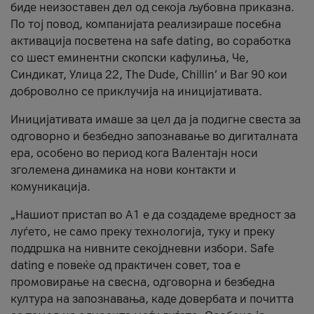
биде неизоставен дел од секоја љубовна приказна.
По тој повод, компанијата реализираше посебна
активација посветена на safe dating, во соработка
со шест еминентни скопски кафулиња, Че,
Синдикат, Улица 22, The Dude, Chillin’ и Bar 90 кои
доброволно се приклучија на иницијативата.
Иницијативата имаше за цел да ја подигне свеста за
одговорно и безбедно запознавање во дигиталната
ера, особено во период кога Валентајн носи
зголемена динамика на нови контакти и
комуникација.
„Нашиот пристап во А1 е да создадеме вредност за
луѓето, не само преку технологија, туку и преку
поддршка на нивните секојдневни избори. Safe
dating е повеќе од практичен совет, тоа е
промовирање на свесна, одговорна и безбедна
култура на запознавања, каде довербата и почитта