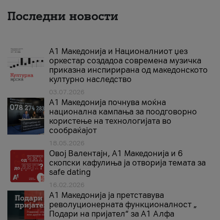
Последни новости
А1 Македонија и Националниот џез
оркестар создадоа современа музичка
приказна инспирирана од македонското
културно наследство
03.07.2026
A1 Македонија почнува моќна
национална кампања за поодговорно
користење на технологијата во
сообраќајот
18.05.2026
Овој Валентајн, A1 Македонија и 6
скопски кафулиња ја отворија темата за
safe dating
16.02.2026
А1 Македонија ја претставува
револуционерната функционалност „
Подари на пријател“ за А1 Алфа