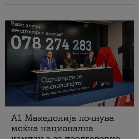
A1 Македонија почнува
моќна национална
кампања за поодговорно