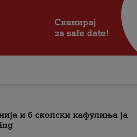
нија и 6 скопски кафулиња ја
ing