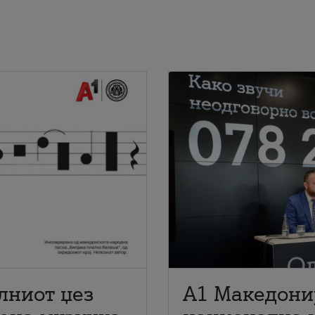
лниот џез
A1 Македони