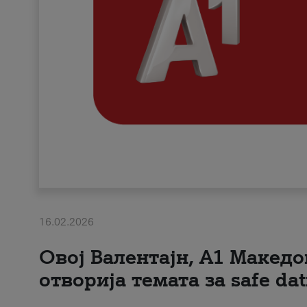
16.02.2026
Овој Валентајн, A1 Македо
отворија темата за safe dat