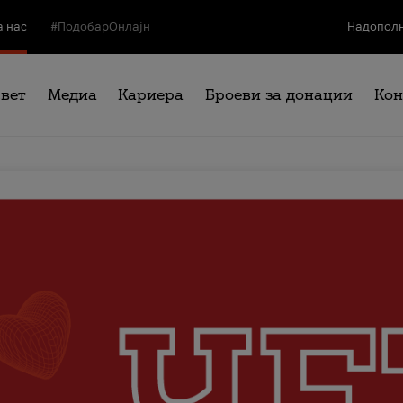
а нас
#ПодобарОнлајн
Надополн
свет
Медиа
Кариера
Броеви за донации
Кон