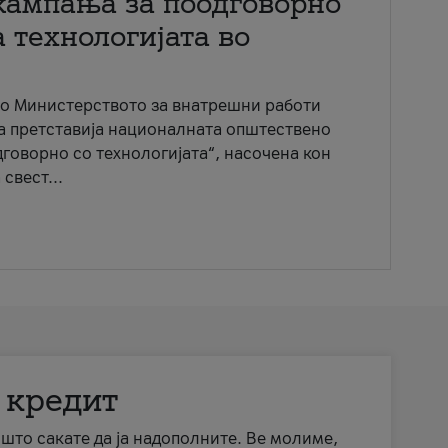
кампања за поодговорно
 технологијата во
со Министерството за внатрешни работи
ја претставија националната општествено
говорно со технологијата“, насочена кон
свест...
 кредит
а што сакате да ја надополните. Ве молиме,