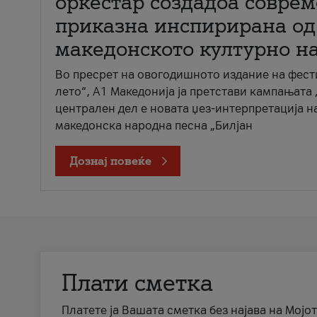
оркестар создадоа совре
приказна инспирирана од
македонското културно н
Во пресрет на овогодишното издание на фест
лето“, А1 Македонија ја претстави кампањата 
централен дел е новата џез-интерпретација н
македонска народна песна „Билјан
Дознај повеќе
Плати сметка
Платете ја Вашата сметка без најава на Мојот