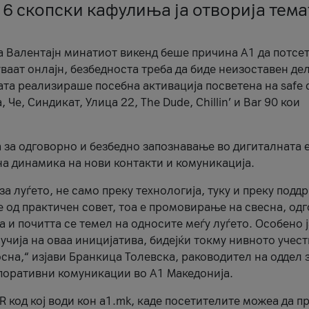
 6 скопски кафулиња ја отворија тема
а Валентајн минатиот викенд беше причина А1 да потсет
ваат онлајн, безбедноста треба да биде неизоставен дел
ата реализираше посебна активација посветена на safe d
е, Синдикат, Улица 22, The Dude, Chillin’ и Bar 90 кои
а за одговорно и безбедно запознавање во дигиталната 
на динамика на нови контакти и комуникација.
а луѓето, не само преку технологија, туку и преку подд
ќе од практичен совет, тоа е промовирање на свесна, од
а и почитта се темел на односите меѓу луѓето. Особено 
чија на оваа иницијатива, бидејќи токму нивното учест
сна,“ изјави Бранкица Толевска, раководител на оддел 
поративни комуникации во А1 Македонија.
R код кој води кон a1.mk, каде посетителите можеа да п