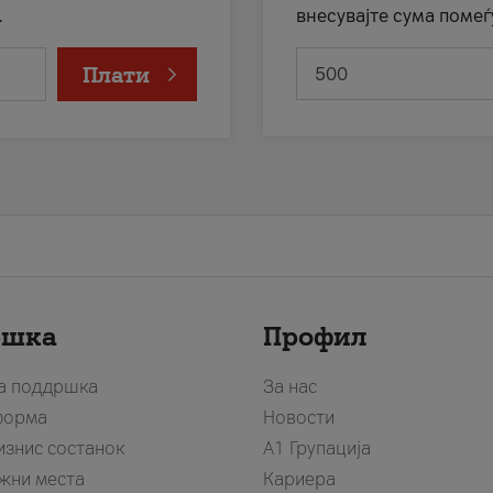
.
внесувајте сума помеѓ
Плати
ршка
Профил
за поддршка
За нас
форма
Новости
изнис состанок
А1 Групација
жни места
Кариера