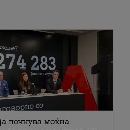
ја почнува моќна