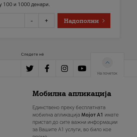
у 100 и 1000 денари.
-
+
Надополни
Следете нè
На почеток
Мобилна апликација
Единствено преку бесплатната
мобилна апликација
Мојот A1
имате
пристап до сите важни информации
за Вашите A1 услуги, во било кое
време.