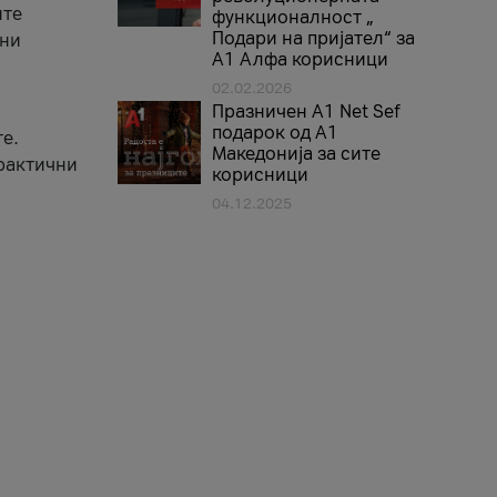
ите
функционалност „
Подари на пријател“ за
вни
А1 Алфа корисници
02.02.2026
Празничен A1 Net Sеf
подарок од А1
е.
Македонија за сите
практични
корисници
04.12.2025