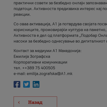
практични совети за безбедно онлајн запознава
податоци. Активноста предизвика интерес кај п
реакции.
Со оваа активација, А1 ја потврдува својата пос
корисниците, промовирајќи култура на паметно,
Активноста е дел од платформата „Подобар Онла
насоки за безбедно однесување во дигиталниот 
Контакт за медиуми А1 Македонија:
Емилија Зографска
Корпоративни комуникации
тел. ++389 75 400505
e-mail: emilija.zografska@A1.mk
Назад