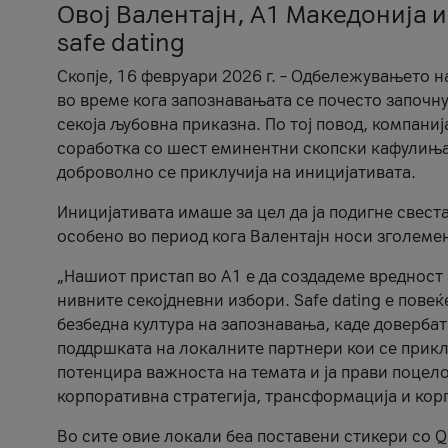
Овој Валентајн, A1 Македонија и
safe dating
Скопје, 16 февруари 2026 г. – Одбележувањето н
во време кога запознавањата се почесто започну
секоја љубовна приказна. По тој повод, компаниј
соработка со шест еминентни скопски кафулиња, Ч
доброволно се приклучија на иницијативата.
Иницијативата имаше за цел да ја подигне свест
особено во период кога Валентајн носи зголеме
„Нашиот пристап во А1 е да создадеме вредност з
нивните секојдневни избори. Safe dating е пове
безбедна култура на запознавања, каде довербат
поддршката на локалните партнери кои се приклу
потенцира важноста на темата и ја прави поцело
корпоративна стратегија, трансформација и кор
Во сите овие локали беа поставени стикери со Q