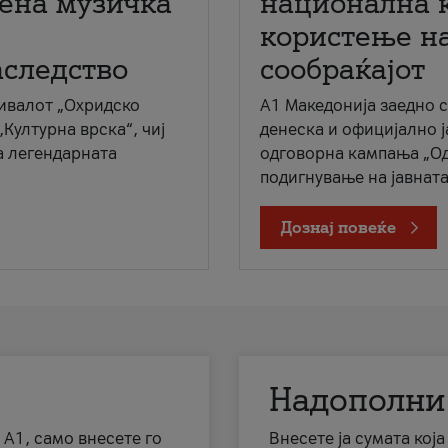
мена музичка
национална 
користење на
аследство
сообраќајот
ивалот „Охридско
A1 Македонија заедно 
„Културна врска“, чиј
денеска и официјално 
а легендарната
одговорна кампања „Од
подигнување на јавната 
Дознај повеќе
Надополни
 А1, само внесете го
Внесете ја сумата кој