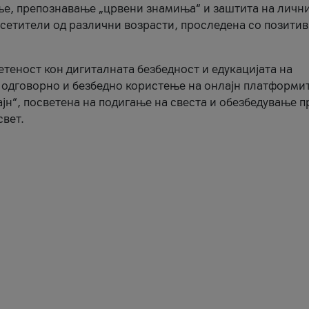
ње, препознавање „црвени знамиња“ и заштита на личн
осетители од различни возрасти, проследена со позити
ветеност кон дигиталната безбедност и едукацијата на
 одговорно и безбедно користење на онлајн платформит
јн“, посветена на подигање на свеста и обезбедување 
свет.