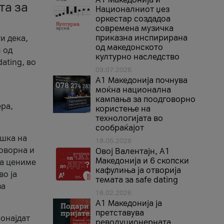
та за
Националниот џез
оркестар создадоа
современа музичка
приказна инспирирана
и дека,
од македонското
 од
културно наследство
ating, во
03.07.2026
A1 Македонија почнува
моќна национална
кампања за поодговорно
ера,
користење на
технологијата во
сообраќајот
ршка на
18.05.2026
говорна и
Овој Валентајн, A1
Македонија и 6 скопски
ја цениме
кафулиња ја отворија
во ја
темата за safe dating
за
16.02.2026
А1 Македонија ја
претставува
ронајдат
револуционерната