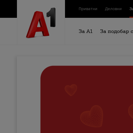
Приватни
Деловни
З
За А1
За подобар 