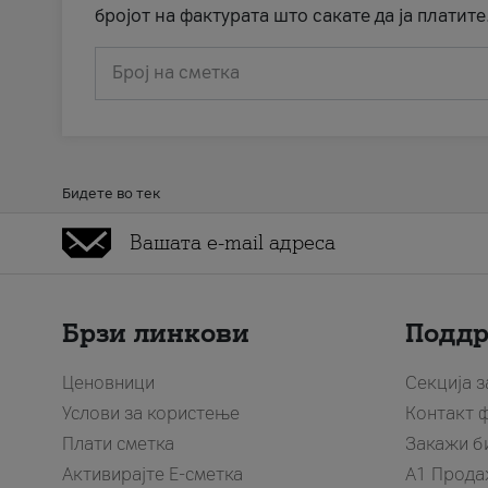
бројот на фактурата што сакате да ја платите
Број на сметка
Бидете во тек
Брзи линкови
Подд
Ценовници
Секција 
Услови за користење
Контакт 
Плати сметка
Закажи б
Активирајте Е-сметка
A1 Прода