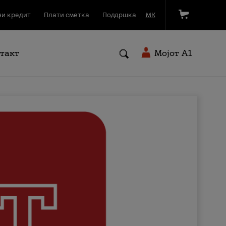
и кредит
Плати сметка
Поддршка
МК
такт
Мојот A1