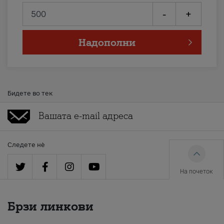
-
+
Надополни
Бидете во тек
Следете нè
На почеток
Брзи линкови