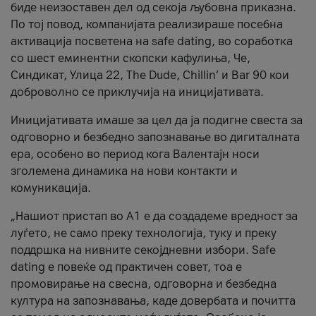
биде неизоставен дел од секоја љубовна приказна.
По тој повод, компанијата реализираше посебна
активација посветена на safe dating, во соработка
со шест еминентни скопски кафулиња, Че,
Синдикат, Улица 22, The Dude, Chillin’ и Bar 90 кои
доброволно се приклучија на иницијативата.
Иницијативата имаше за цел да ја подигне свеста за
одговорно и безбедно запознавање во дигиталната
ера, особено во период кога Валентајн носи
зголемена динамика на нови контакти и
комуникација.
„Нашиот пристап во А1 е да создадеме вредност за
луѓето, не само преку технологија, туку и преку
поддршка на нивните секојдневни избори. Safe
dating е повеќе од практичен совет, тоа е
промовирање на свесна, одговорна и безбедна
култура на запознавања, каде довербата и почитта