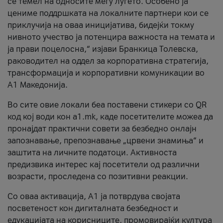
се темел на односите меѓу луѓето. Особено ја
цениме поддршката на локалните партнери кои се
приклучија на оваа иницијатива, бидејќи токму
нивното учество ја потенцира важноста на темата и
ја прави поцелосна,“ изјави Бранкица Толевска,
раководител на оддел за корпоративна стратегија,
трансформација и корпоративни комуникации во
А1 Македонија.
Во сите овие локали беа поставени стикери со QR
код кој води кон a1.mk, каде посетителите можеа да
пронајдат практични совети за безбедно онлајн
запознавање, препознавање „црвени знамиња“ и
заштита на личните податоци. Активноста
предизвика интерес кај посетители од различни
возрасти, проследена со позитивни реакции.
Со оваа активација, А1 ја потврдува својата
посветеност кон дигиталната безбедност и
едукацијата на корисниците, промовирајќи култура