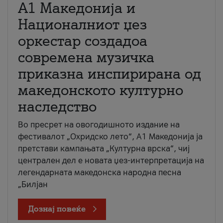
А1 Македонија и
Националниот џез
оркестар создадоа
современа музичка
приказна инспирирана од
македонското културно
наследство
Во пресрет на овогодишното издание на
фестивалот „Охридско лето“, А1 Македонија ја
претстави кампањата „Културна врска“, чиј
централен дел е новата џез-интерпретација на
легендарната македонска народна песна
„Билјан
Дознај повеќе