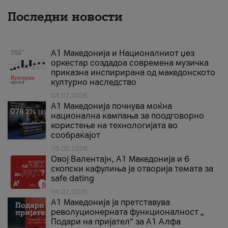
Последни новости
А1 Македонија и Националниот џез
оркестар создадоа современа музичка
приказна инспирирана од македонското
културно наследство
03.07.2026
A1 Македонија почнува моќна
национална кампања за поодговорно
користење на технологијата во
сообраќајот
18.05.2026
Овој Валентајн, A1 Македонија и 6
скопски кафулиња ја отворија темата за
safe dating
16.02.2026
А1 Македонија ја претставува
револуционерната функционалност „
Подари на пријател“ за А1 Алфа