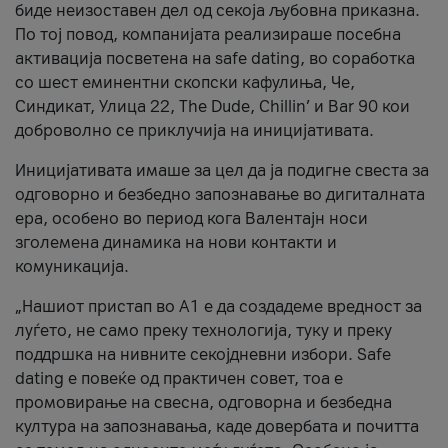
биде неизоставен дел од секоја љубовна приказна.
По тој повод, компанијата реализираше посебна
активација посветена на safe dating, во соработка
со шест еминентни скопски кафулиња, Че,
Синдикат, Улица 22, The Dude, Chillin’ и Bar 90 кои
доброволно се приклучија на иницијативата.
Иницијативата имаше за цел да ја подигне свеста за
одговорно и безбедно запознавање во дигиталната
ера, особено во период кога Валентајн носи
зголемена динамика на нови контакти и
комуникација.
„Нашиот пристап во А1 е да создадеме вредност за
луѓето, не само преку технологија, туку и преку
поддршка на нивните секојдневни избори. Safe
dating е повеќе од практичен совет, тоа е
промовирање на свесна, одговорна и безбедна
култура на запознавања, каде довербата и почитта