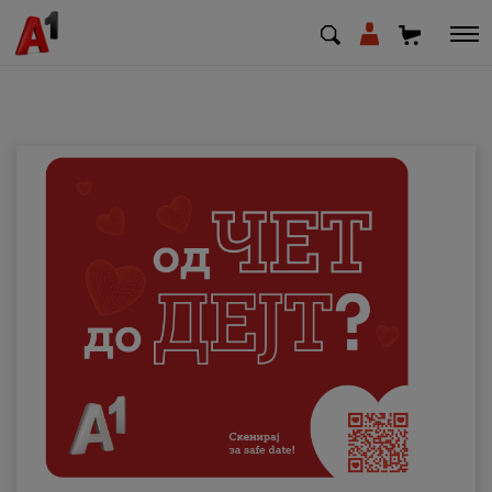
МК
EN
SQ
Приватни
Деловни
Поддршка
Надополни кредит
Плати сметка