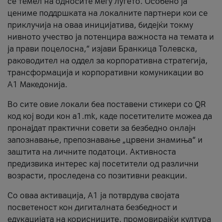
се темел на односите меѓу луѓето. Особено ја
цениме поддршката на локалните партнери кои се
приклучија на оваа иницијатива, бидејќи токму
нивното учество ја потенцира важноста на темата и
ја прави поцелосна,“ изјави Бранкица Толевска,
раководител на оддел за корпоративна стратегија,
трансформација и корпоративни комуникации во
А1 Македонија.
Во сите овие локали беа поставени стикери со QR
код кој води кон a1.mk, каде посетителите можеа да
пронајдат практични совети за безбедно онлајн
запознавање, препознавање „црвени знамиња“ и
заштита на личните податоци. Активноста
предизвика интерес кај посетители од различни
возрасти, проследена со позитивни реакции.
Со оваа активација, А1 ја потврдува својата
посветеност кон дигиталната безбедност и
едукацијата на корисниците, промовирајќи култура