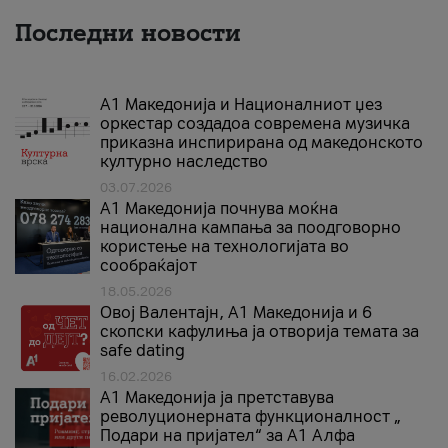
Последни новости
А1 Македонија и Националниот џез
оркестар создадоа современа музичка
приказна инспирирана од македонското
културно наследство
03.07.2026
A1 Македонија почнува моќна
национална кампања за поодговорно
користење на технологијата во
сообраќајот
18.05.2026
Овој Валентајн, A1 Македонија и 6
скопски кафулиња ја отворија темата за
safe dating
16.02.2026
А1 Македонија ја претставува
револуционерната функционалност „
Подари на пријател“ за А1 Алфа