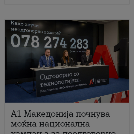
A1 Македонија почнува
моќна национална
кампања за поодговорно