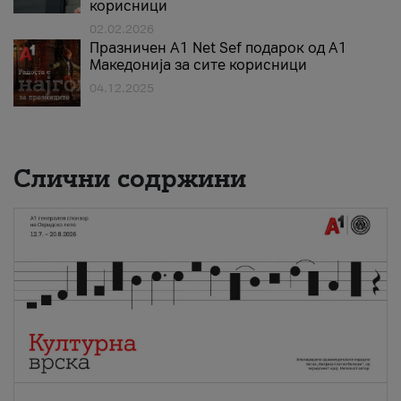
корисници
02.02.2026
Празничен A1 Net Sеf подарок од А1
Македонија за сите корисници
04.12.2025
Слични содржини