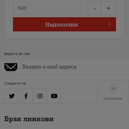
-
+
Надополни
Бидете во тек
Следете нè
На почеток
Брзи линкови