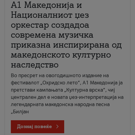
А1 Македонија и
Националниот џез
оркестар создадоа
современа музичка
приказна инспирирана од
македонското културно
наследство
Во пресрет на овогодишното издание на
фестивалот „Охридско лето“, А1 Македонија ја
претстави кампањата „Културна врска“, чиј
централен дел е новата џез-интерпретација на
легендарната македонска народна песна
„Билјан
Дознај повеќе