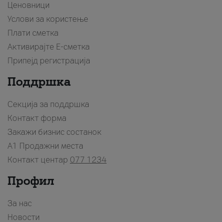
Ценовници
Услови за користење
Плати сметка
Активирајте Е-сметка
Припејд регистрација
Поддршка
Секција за поддршка
Контакт форма
Закажи бизнис состанок
A1 Продажни места
Контакт центар
077 1234
Профил
За нас
Новости