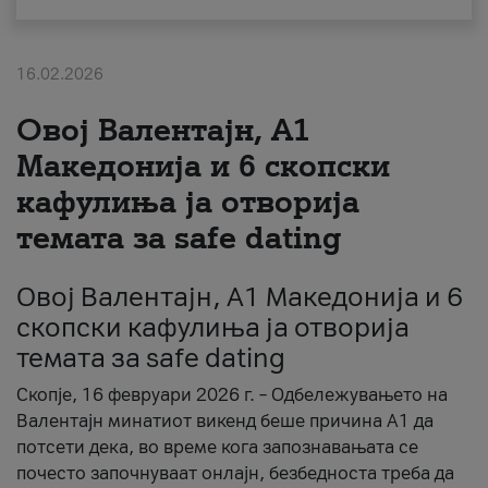
За нас
16.02.2026
#ПодобарОнлајн
Овој Валентајн, A1
Македонија и 6 скопски
кафулиња ја отворија
темата за safe dating
Овој Валентајн, A1 Македонија и 6
скопски кафулиња ја отворија
темата за safe dating
Скопје, 16 февруари 2026 г. – Одбележувањето на
Валентајн минатиот викенд беше причина А1 да
потсети дека, во време кога запознавањата се
почесто започнуваат онлајн, безбедноста треба да