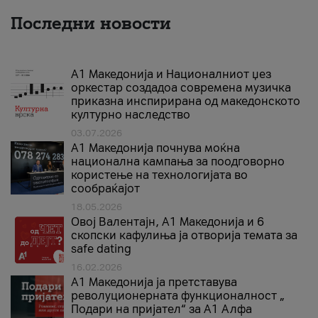
Последни новости
А1 Македонија и Националниот џез
оркестар создадоа современа музичка
приказна инспирирана од македонското
културно наследство
03.07.2026
A1 Македонија почнува моќна
национална кампања за поодговорно
користење на технологијата во
сообраќајот
18.05.2026
Овој Валентајн, A1 Македонија и 6
скопски кафулиња ја отворија темата за
safe dating
16.02.2026
А1 Македонија ја претставува
револуционерната функционалност „
Подари на пријател“ за А1 Алфа