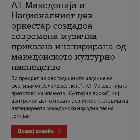
А1 Македонија и
Националниот џез
оркестар создадоа
современа музичка
приказна инспирирана од
македонското културно
наследство
Во пресрет на овогодишното издание на
фестивалот „Охридско лето“, А1 Македонија ја
претстави кампањата „Културна врска“, чиј
централен дел е новата џез-интерпретација на
легендарната македонска народна песна
„Билјан
Дознај повеќе