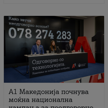
A1 Македонија почнува
моќна национална
кампања за поодговорно