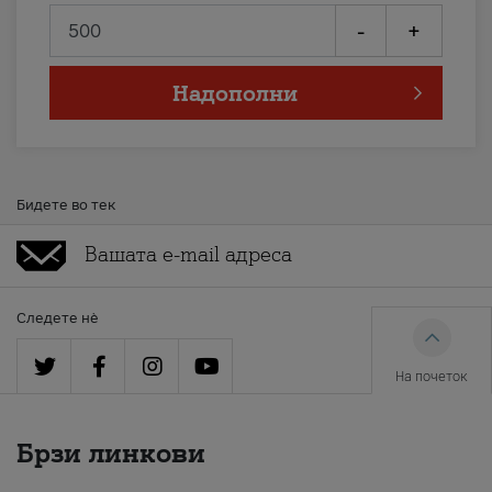
-
+
Надополни
Бидете во тек
Следете нè
На почеток
Брзи линкови