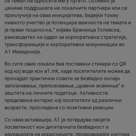
се темел на односите меѓу луѓето. Особено ја
цениме поддршката на локалните партнери кои се
приклучија на оваа иницијатива, бидејќи токму
нивното учество ја потенцира важноста на темата и
ја прави поцелосна,“ изјави Бранкица Толевска,
раководител на оддел за корпоративна стратегија,
трансформација и корпоративни комуникации во
А1 Македонија.
Во сите овие локали беа поставени стикери со QR
код кој води кон a1.mk, каде посетителите можеа да
пронајдат практични совети за безбедно онлајн
запознавање, препознавање „црвени знамиња“ и
заштита на личните податоци. Активноста
предизвика интерес кај посетители од различни
возрасти, проследена со позитивни реакции.
Со оваа активација, А1 ја потврдува својата
посветеност кон дигиталната безбедност и
едукацијата на корисниците, промовирајќи култура