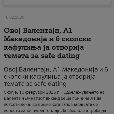
За нас
16.02.2026
#ПодобарОнлајн
Овој Валентајн, A1
Македонија и 6 скопски
кафулиња ја отворија
темата за safe dating
Овој Валентајн, A1 Македонија и 6
скопски кафулиња ја отворија
темата за safe dating
Скопје, 16 февруари 2026 г. – Одбележувањето на
Валентајн минатиот викенд беше причина А1 да
потсети дека, во време кога запознавањата се
почесто започнуваат онлајн, безбедноста треба да