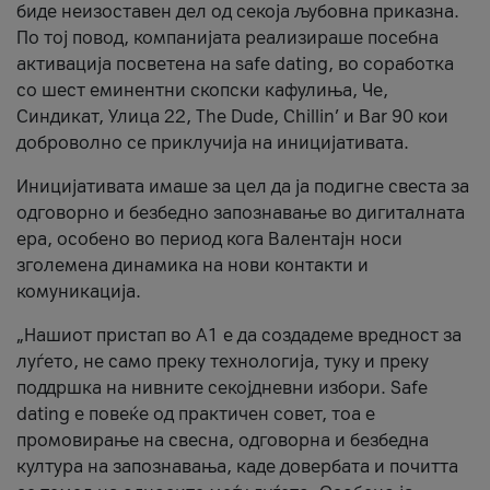
биде неизоставен дел од секоја љубовна приказна.
По тој повод, компанијата реализираше посебна
активација посветена на safe dating, во соработка
со шест еминентни скопски кафулиња, Че,
Синдикат, Улица 22, The Dude, Chillin’ и Bar 90 кои
доброволно се приклучија на иницијативата.
Иницијативата имаше за цел да ја подигне свеста за
одговорно и безбедно запознавање во дигиталната
ера, особено во период кога Валентајн носи
зголемена динамика на нови контакти и
комуникација.
„Нашиот пристап во А1 е да создадеме вредност за
луѓето, не само преку технологија, туку и преку
поддршка на нивните секојдневни избори. Safe
dating е повеќе од практичен совет, тоа е
промовирање на свесна, одговорна и безбедна
култура на запознавања, каде довербата и почитта