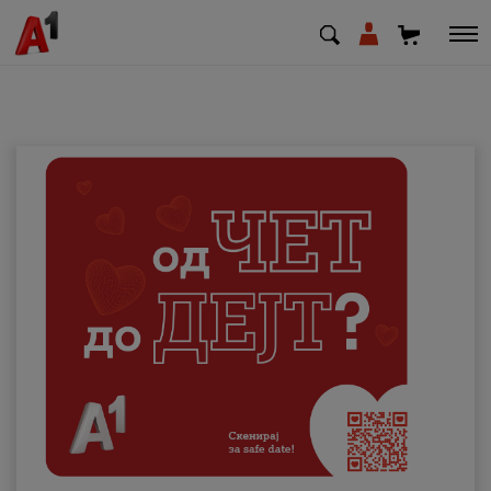
МК
EN
SQ
Приватни
Деловни
Поддршка
Надополни кредит
Плати сметка