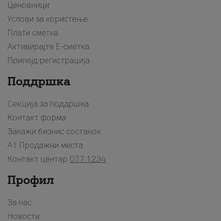
Ценовници
Услови за користење
Плати сметка
Активирајте Е-сметка
Припејд регистрација
Поддршка
Секција за поддршка
Контакт форма
Закажи бизнис состанок
A1 Продажни места
Контакт центар
077 1234
Профил
За нас
Новости