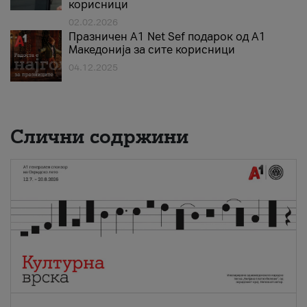
корисници
02.02.2026
Празничен A1 Net Sеf подарок од А1
Македонија за сите корисници
04.12.2025
Слични содржини