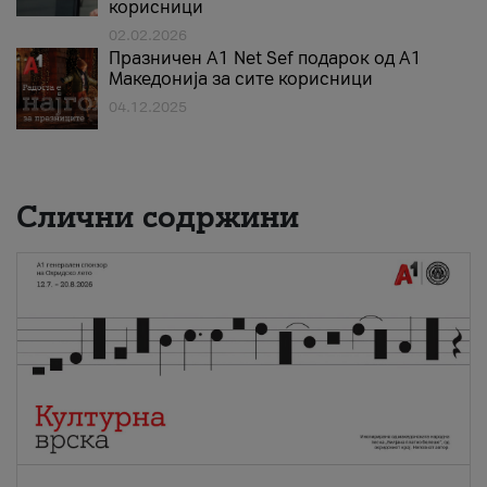
корисници
02.02.2026
Празничен A1 Net Sеf подарок од А1
Македонија за сите корисници
04.12.2025
Слични содржини