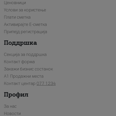
Ценовници
Услови за користење
Плати сметка
Активирајте Е-сметка
Припејд регистрација
Поддршка
Секција за поддршка
Контакт форма
Закажи бизнис состанок
A1 Продажни места
Контакт центар
077 1234
Профил
За нас
Новости