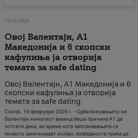
За нас
16.02.2026
#ПодобарОнлајн
Овој Валентајн, A1
Македонија и 6 скопски
кафулиња ја отворија
темата за safe dating
Овој Валентајн, A1 Македонија и 6
скопски кафулиња ја отворија
темата за safe dating
Скопје, 16 февруари 2026 г. – Одбележувањето на
Валентајн минатиот викенд беше причина А1 да
потсети дека, во време кога запознавањата се
почесто започнуваат онлајн, безбедноста треба да