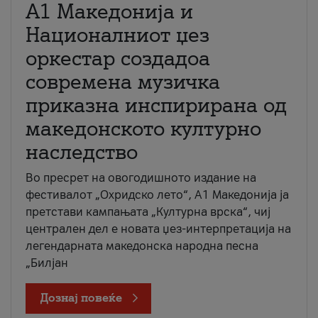
А1 Македонија и
Националниот џез
оркестар создадоа
современа музичка
приказна инспирирана од
македонското културно
наследство
Во пресрет на овогодишното издание на
фестивалот „Охридско лето“, А1 Македонија ја
претстави кампањата „Културна врска“, чиј
централен дел е новата џез-интерпретација на
легендарната македонска народна песна
„Билјан
Дознај повеќе