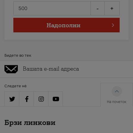
-
+
Надополни
Бидете во тек
Следете нè
На почеток
Брзи линкови