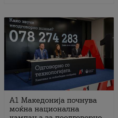
A1 Македонија почнува
моќна национална
кампања за поодговорно