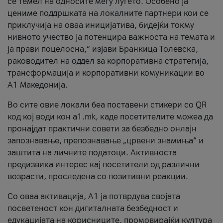
се темел на односите меѓу луѓето. Особено ја
цениме поддршката на локалните партнери кои се
приклучија на оваа иницијатива, бидејќи токму
нивното учество ја потенцира важноста на темата и
ја прави поцелосна,“ изјави Бранкица Толевска,
раководител на оддел за корпоративна стратегија,
трансформација и корпоративни комуникации во
А1 Македонија.
Во сите овие локали беа поставени стикери со QR
код кој води кон a1.mk, каде посетителите можеа да
пронајдат практични совети за безбедно онлајн
запознавање, препознавање „црвени знамиња“ и
заштита на личните податоци. Активноста
предизвика интерес кај посетители од различни
возрасти, проследена со позитивни реакции.
Со оваа активација, А1 ја потврдува својата
посветеност кон дигиталната безбедност и
едукацијата на корисниците, промовирајќи култура