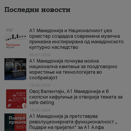
Последни новости
А1 Македонија и Националниот џез
оркестар создадоа современа музичка
приказна инспирирана од македонското
културно наследство
03.07.2026
A1 Македонија почнува моќна
национална кампања за поодговорно
користење на технологијата во
сообраќајот
18.05.2026
Овој Валентајн, A1 Македонија и 6
скопски кафулиња ја отворија темата за
safe dating
16.02.2026
А1 Македонија ја претставува
револуционерната функционалност „
Подари на пријател“ за А1 Алфа