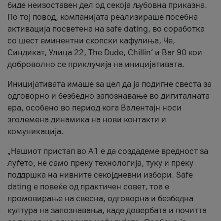
биде неизоставен дел од секоја љубовна приказна.
По тој повод, компанијата реализираше посебна
активација посветена на safe dating, во соработка
со шест еминентни скопски кафулиња, Че,
Синдикат, Улица 22, The Dude, Chillin’ и Bar 90 кои
доброволно се приклучија на иницијативата.
Иницијативата имаше за цел да ја подигне свеста за
одговорно и безбедно запознавање во дигиталната
ера, особено во период кога Валентајн носи
зголемена динамика на нови контакти и
комуникација.
„Нашиот пристап во А1 е да создадеме вредност за
луѓето, не само преку технологија, туку и преку
поддршка на нивните секојдневни избори. Safe
dating е повеќе од практичен совет, тоа е
промовирање на свесна, одговорна и безбедна
култура на запознавања, каде довербата и почитта