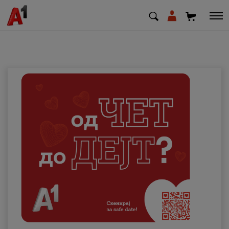
МК
EN
SQ
Приватни
Деловни
Поддршка
Надополни кредит
Плати сметка