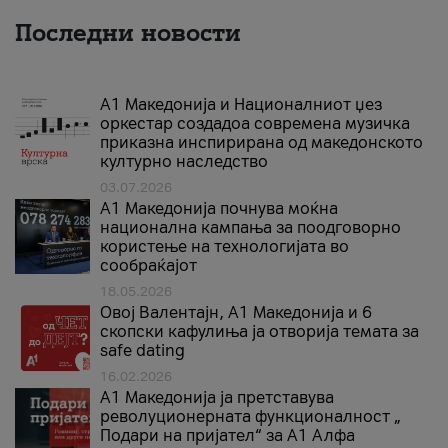
Последни новости
А1 Македонија и Националниот џез
оркестар создадоа современа музичка
приказна инспирирана од македонското
културно наследство
03.07.2026
A1 Македонија почнува моќна
национална кампања за поодговорно
користење на технологијата во
сообраќајот
18.05.2026
Овој Валентајн, A1 Македонија и 6
скопски кафулиња ја отворија темата за
safe dating
16.02.2026
А1 Македонија ја претставува
револуционерната функционалност „
Подари на пријател“ за А1 Алфа