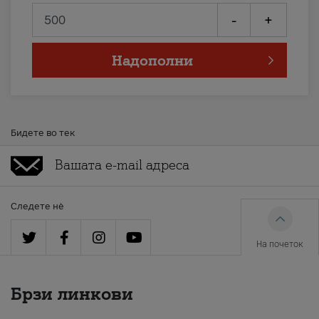
-
+
Надополни
Бидете во тек
Следете нè
На почеток
Брзи линкови