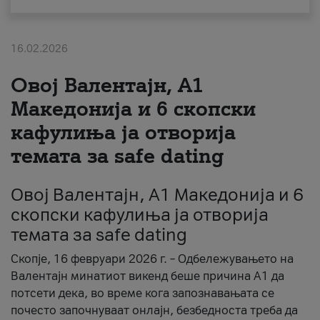
За нас
16.02.2026
#ПодобарОнлајн
Овој Валентајн, A1
Македонија и 6 скопски
кафулиња ја отворија
темата за safe dating
Овој Валентајн, A1 Македонија и 6
скопски кафулиња ја отворија
темата за safe dating
Скопје, 16 февруари 2026 г. – Одбележувањето на
Валентајн минатиот викенд беше причина А1 да
потсети дека, во време кога запознавањата се
почесто започнуваат онлајн, безбедноста треба да