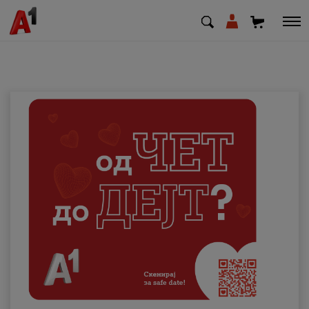
МК
EN
SQ
Приватни
Деловни
Поддршка
Надополни кредит
Плати сметка