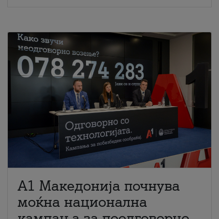
A1 Македонија почнува
моќна национална
кампања за поодговорно