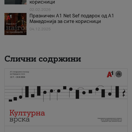
корисници
02.02.2026
Празничен A1 Net Sеf подарок од А1
Македонија за сите корисници
04.12.2025
Слични содржини