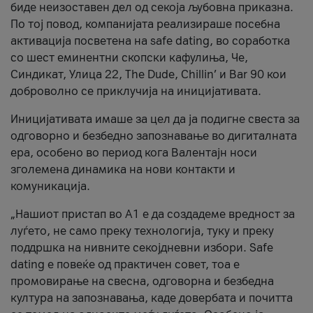
биде неизоставен дел од секоја љубовна приказна.
По тој повод, компанијата реализираше посебна
активација посветена на safe dating, во соработка
со шест еминентни скопски кафулиња, Че,
Синдикат, Улица 22, The Dude, Chillin’ и Bar 90 кои
доброволно се приклучија на иницијативата.
Иницијативата имаше за цел да ја подигне свеста за
одговорно и безбедно запознавање во дигиталната
ера, особено во период кога Валентајн носи
зголемена динамика на нови контакти и
комуникација.
„Нашиот пристап во А1 е да создадеме вредност за
луѓето, не само преку технологија, туку и преку
поддршка на нивните секојдневни избори. Safe
dating е повеќе од практичен совет, тоа е
промовирање на свесна, одговорна и безбедна
култура на запознавања, каде довербата и почитта