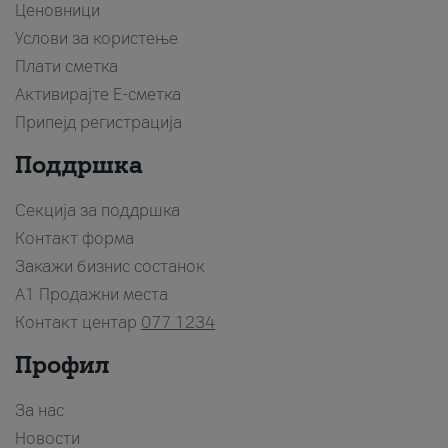
Ценовници
Услови за користење
Плати сметка
Активирајте Е-сметка
Припејд регистрација
Поддршка
Секција за поддршка
Контакт форма
Закажи бизнис состанок
A1 Продажни места
Контакт центар
077 1234
Профил
За нас
Новости