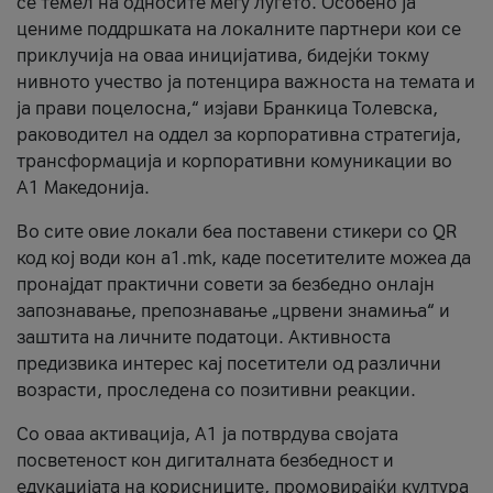
се темел на односите меѓу луѓето. Особено ја
цениме поддршката на локалните партнери кои се
приклучија на оваа иницијатива, бидејќи токму
нивното учество ја потенцира важноста на темата и
ја прави поцелосна,“ изјави Бранкица Толевска,
раководител на оддел за корпоративна стратегија,
трансформација и корпоративни комуникации во
А1 Македонија.
Во сите овие локали беа поставени стикери со QR
код кој води кон a1.mk, каде посетителите можеа да
пронајдат практични совети за безбедно онлајн
запознавање, препознавање „црвени знамиња“ и
заштита на личните податоци. Активноста
предизвика интерес кај посетители од различни
возрасти, проследена со позитивни реакции.
Со оваа активација, А1 ја потврдува својата
посветеност кон дигиталната безбедност и
едукацијата на корисниците, промовирајќи култура