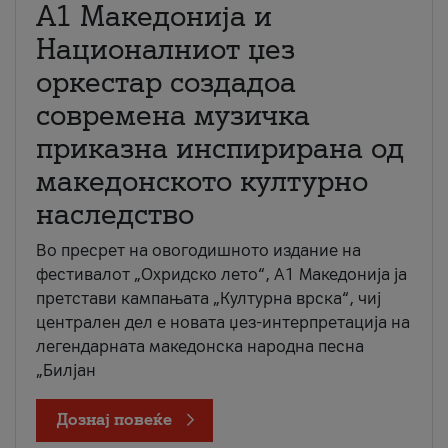
А1 Македонија и
Националниот џез
оркестар создадоа
современа музичка
приказна инспирирана од
македонското културно
наследство
Во пресрет на овогодишното издание на
фестивалот „Охридско лето“, А1 Македонија ја
претстави кампањата „Културна врска“, чиј
централен дел е новата џез-интерпретација на
легендарната македонска народна песна
„Билјан
Дознај повеќе