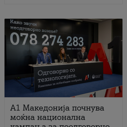
A1 Македонија почнува
моќна национална
кампања за поодговорно