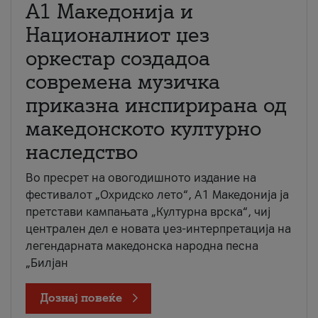
А1 Македонија и
Националниот џез
оркестар создадоа
современа музичка
приказна инспирирана од
македонското културно
наследство
Во пресрет на овогодишното издание на
фестивалот „Охридско лето“, А1 Македонија ја
претстави кампањата „Културна врска“, чиј
централен дел е новата џез-интерпретација на
легендарната македонска народна песна
„Билјан
Дознај повеќе