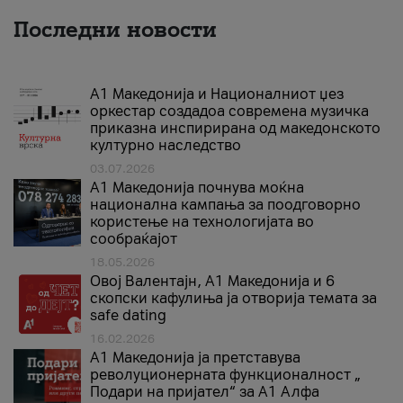
Последни новости
А1 Македонија и Националниот џез
оркестар создадоа современа музичка
приказна инспирирана од македонското
културно наследство
03.07.2026
A1 Македонија почнува моќна
национална кампања за поодговорно
користење на технологијата во
сообраќајот
18.05.2026
Овој Валентајн, A1 Македонија и 6
скопски кафулиња ја отворија темата за
safe dating
16.02.2026
А1 Македонија ја претставува
револуционерната функционалност „
Подари на пријател“ за А1 Алфа