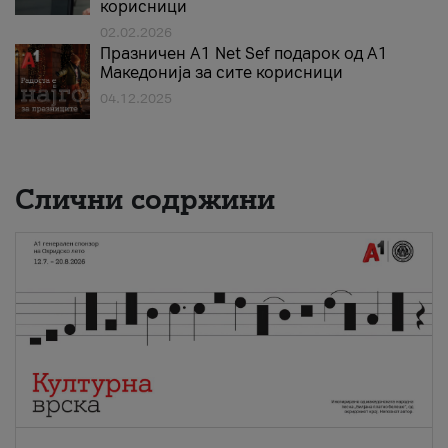
корисници
02.02.2026
Празничен A1 Net Sеf подарок од А1
Македонија за сите корисници
04.12.2025
Слични содржини