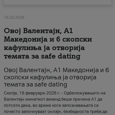
За нас
16.02.2026
#ПодобарОнлајн
Овој Валентајн, A1
Македонија и 6 скопски
кафулиња ја отворија
темата за safe dating
Овој Валентајн, A1 Македонија и 6
скопски кафулиња ја отворија
темата за safe dating
Скопје, 16 февруари 2026 г. – Одбележувањето на
Валентајн минатиот викенд беше причина А1 да
потсети дека, во време кога запознавањата се
почесто започнуваат онлајн, безбедноста треба да