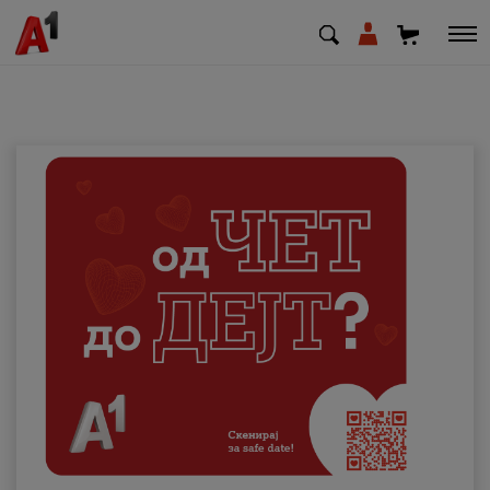
МК
EN
SQ
Приватни
Деловни
Поддршка
Надополни кредит
Плати сметка