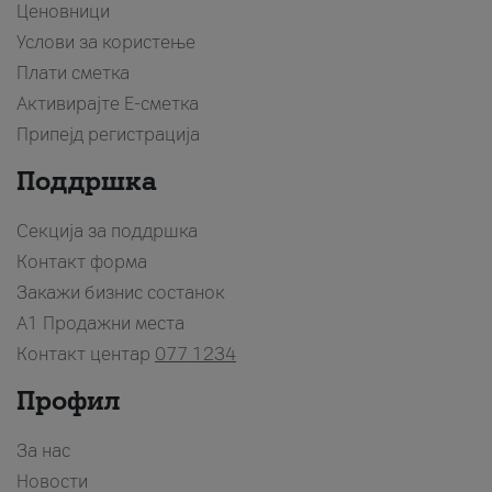
Ценовници
Услови за користење
Плати сметка
Активирајте Е-сметка
Припејд регистрација
Поддршка
Секција за поддршка
Контакт форма
Закажи бизнис состанок
A1 Продажни места
Контакт центар
077 1234
Профил
За нас
Новости