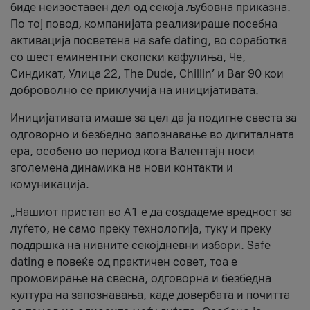
биде неизоставен дел од секоја љубовна приказна.
По тој повод, компанијата реализираше посебна
активација посветена на safe dating, во соработка
со шест еминентни скопски кафулиња, Че,
Синдикат, Улица 22, The Dude, Chillin’ и Bar 90 кои
доброволно се приклучија на иницијативата.
Иницијативата имаше за цел да ја подигне свеста за
одговорно и безбедно запознавање во дигиталната
ера, особено во период кога Валентајн носи
зголемена динамика на нови контакти и
комуникација.
„Нашиот пристап во А1 е да создадеме вредност за
луѓето, не само преку технологија, туку и преку
поддршка на нивните секојдневни избори. Safe
dating е повеќе од практичен совет, тоа е
промовирање на свесна, одговорна и безбедна
култура на запознавања, каде довербата и почитта