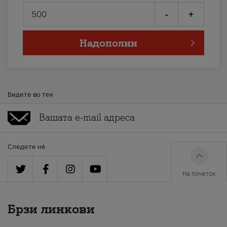
-
+
Надополни
Бидете во тек
Следете нè
На почеток
Брзи линкови