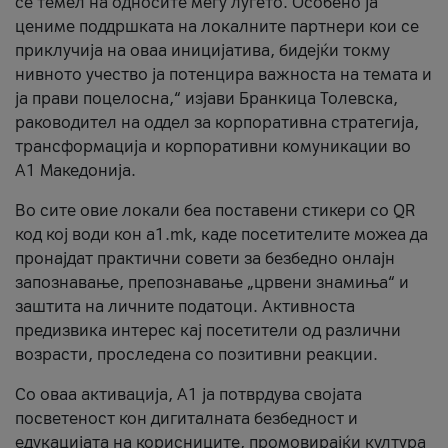
се темел на односите меѓу луѓето. Особено ја
цениме поддршката на локалните партнери кои се
приклучија на оваа иницијатива, бидејќи токму
нивното учество ја потенцира важноста на темата и
ја прави поцелосна,“ изјави Бранкица Толевска,
раководител на оддел за корпоративна стратегија,
трансформација и корпоративни комуникации во
А1 Македонија.
Во сите овие локали беа поставени стикери со QR
код кој води кон a1.mk, каде посетителите можеа да
пронајдат практични совети за безбедно онлајн
запознавање, препознавање „црвени знамиња“ и
заштита на личните податоци. Активноста
предизвика интерес кај посетители од различни
возрасти, проследена со позитивни реакции.
Со оваа активација, А1 ја потврдува својата
посветеност кон дигиталната безбедност и
едукацијата на корисниците, промовирајќи култура