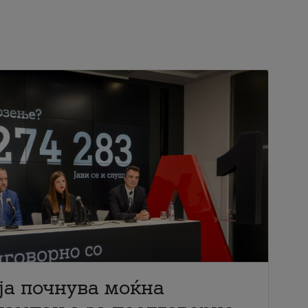
ја почнува моќна