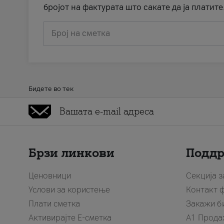
бројот на фактурата што сакате да ја платите
Број на сметка
Бидете во тек
Брзи линкови
Подд
Ценовници
Секција 
Услови за користење
Контакт 
Плати сметка
Закажи б
Активирајте Е-сметка
A1 Прода