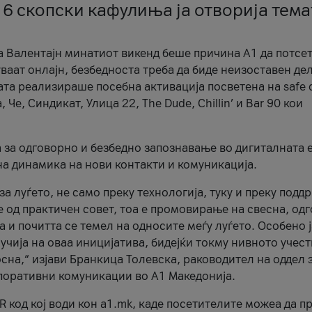
 6 скопски кафулиња ја отворија тема
а Валентајн минатиот викенд беше причина А1 да потсет
ваат онлајн, безбедноста треба да биде неизоставен дел
ата реализираше посебна активација посветена на safe d
е, Синдикат, Улица 22, The Dude, Chillin’ и Bar 90 кои
а за одговорно и безбедно запознавање во дигиталната 
на динамика на нови контакти и комуникација.
а луѓето, не само преку технологија, туку и преку подд
ќе од практичен совет, тоа е промовирање на свесна, од
а и почитта се темел на односите меѓу луѓето. Особено 
чија на оваа иницијатива, бидејќи токму нивното учест
сна,“ изјави Бранкица Толевска, раководител на оддел 
поративни комуникации во А1 Македонија.
R код кој води кон a1.mk, каде посетителите можеа да п