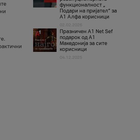
ите
функционалност „
Подари на пријател“ за
вни
А1 Алфа корисници
02.02.2026
Празничен A1 Net Sеf
подарок од А1
е.
Македонија за сите
практични
корисници
04.12.2025