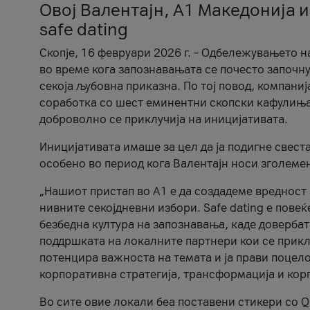
Овој Валентајн, A1 Македонија и
safe dating
Скопје, 16 февруари 2026 г. – Одбележувањето н
во време кога запознавањата се почесто започну
секоја љубовна приказна. По тој повод, компаниј
соработка со шест еминентни скопски кафулиња, Ч
доброволно се приклучија на иницијативата.
Иницијативата имаше за цел да ја подигне свест
особено во период кога Валентајн носи зголеме
„Нашиот пристап во А1 е да создадеме вредност з
нивните секојдневни избори. Safe dating е пове
безбедна култура на запознавања, каде довербат
поддршката на локалните партнери кои се приклу
потенцира важноста на темата и ја прави поцело
корпоративна стратегија, трансформација и кор
Во сите овие локали беа поставени стикери со Q