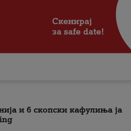
нија и 6 скопски кафулиња ја
ing