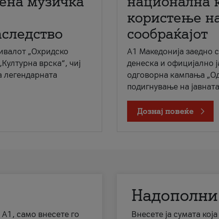
мена музичка
национална 
користење на
аследство
сообраќајот
ивалот „Охридско
A1 Македонија заедно 
„Културна врска“, чиј
денеска и официјално 
а легендарната
одговорна кампања „Од
подигнување на јавната 
Дознај повеќе
Надополни
 А1, само внесете го
Внесете ја сумата кој