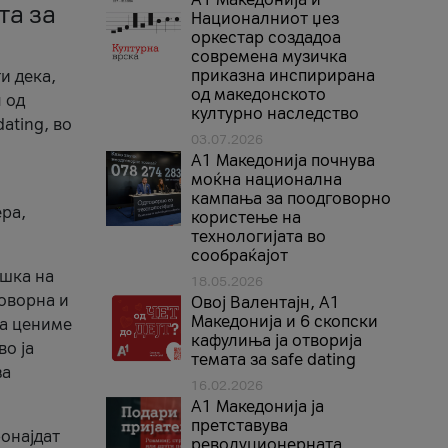
та за
Националниот џез
оркестар создадоа
современа музичка
приказна инспирирана
и дека,
од македонското
 од
културно наследство
ating, во
03.07.2026
A1 Македонија почнува
моќна национална
кампања за поодговорно
ера,
користење на
технологијата во
сообраќајот
ршка на
18.05.2026
говорна и
Овој Валентајн, A1
Македонија и 6 скопски
ја цениме
кафулиња ја отворија
во ја
темата за safe dating
за
16.02.2026
А1 Македонија ја
претставува
ронајдат
револуционерната