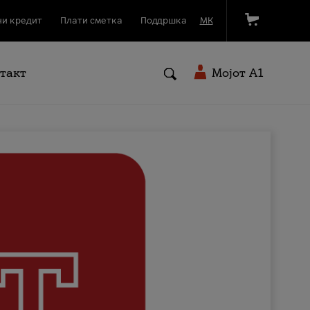
и кредит
Плати сметка
Поддршка
МК
такт
Мојот A1