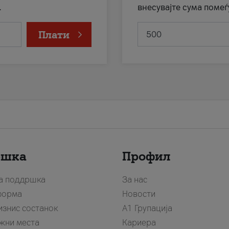
.
внесувајте сума помеѓ
Плати
ршка
Профил
за поддршка
За нас
форма
Новости
изнис состанок
А1 Групација
жни места
Кариера