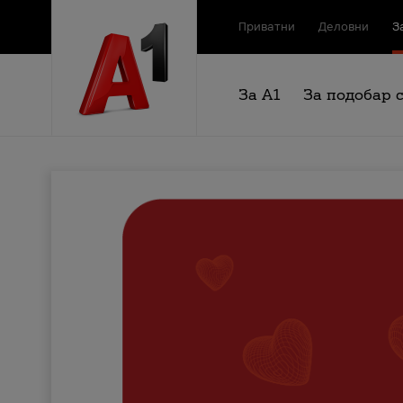
Приватни
Деловни
З
За А1
За подобар 