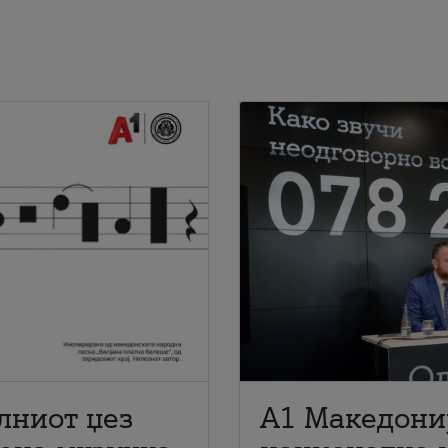
лниот џез
A1 Македони