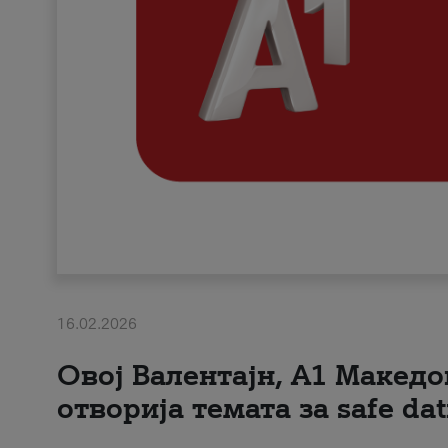
16.02.2026
Овој Валентајн, A1 Македо
отворија темата за safe dat