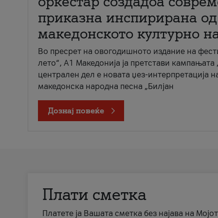
оркестар создадоа совре
приказна инспирирана од
македонското културно н
Во пресрет на овогодишното издание на фест
лето“, А1 Македонија ја претстави кампањата 
централен дел е новата џез-интерпретација н
македонска народна песна „Билјан
Дознај повеќе
Плати сметка
Платете ја Вашата сметка без најава на Мојот