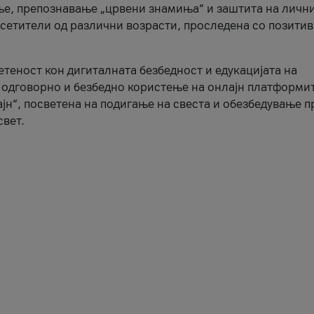
ње, препознавање „црвени знамиња“ и заштита на личн
осетители од различни возрасти, проследена со позити
ветеност кон дигиталната безбедност и едукацијата на
 одговорно и безбедно користење на онлајн платформит
јн“, посветена на подигање на свеста и обезбедување 
свет.