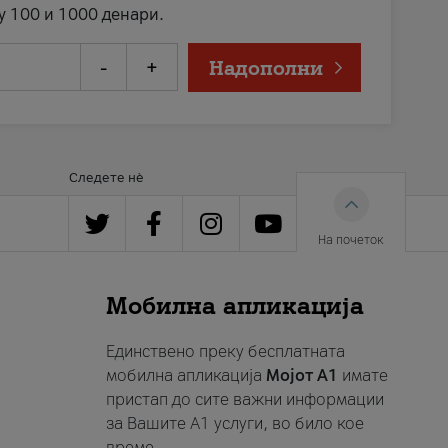
у 100 и 1000 денари.
-
+
Надополни
Следете нè
На почеток
Мобилна апликација
Единствено преку бесплатната
мобилна апликација
Мојот A1
имате
пристап до сите важни информации
за Вашите A1 услуги, во било кое
време.