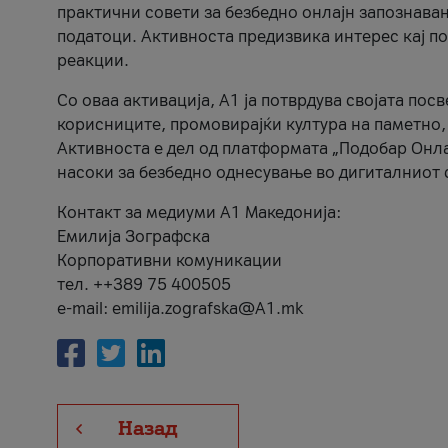
практични совети за безбедно онлајн запознава
податоци. Активноста предизвика интерес кај п
реакции.
Со оваа активација, А1 ја потврдува својата пос
корисниците, промовирајќи култура на паметно,
Активноста е дел од платформата „Подобар Онла
насоки за безбедно однесување во дигиталниот 
Контакт за медиуми А1 Македонија:
Емилија Зографска
Корпоративни комуникации
тел. ++389 75 400505
e-mail: emilija.zografska@A1.mk
Назад