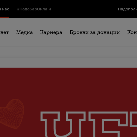
а нас
#ПодобарОнлајн
Надополн
свет
Медиа
Кариера
Броеви за донации
Кон