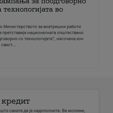
кампања за поодговорно
 технологијата во
со Министерството за внатрешни работи
ја претставија националната општествено
говорно со технологијата“, насочена кон
свест...
 кредит
а што сакате да ја надополните. Ве молиме,