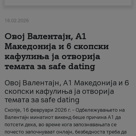
За нас
16.02.2026
#ПодобарОнлајн
Овој Валентајн, A1
Македонија и 6 скопски
кафулиња ја отворија
темата за safe dating
Овој Валентајн, A1 Македонија и 6
скопски кафулиња ја отворија
темата за safe dating
Скопје, 16 февруари 2026 г. – Одбележувањето на
Валентајн минатиот викенд беше причина А1 да
потсети дека, во време кога запознавањата се
почесто започнуваат онлајн, безбедноста треба да