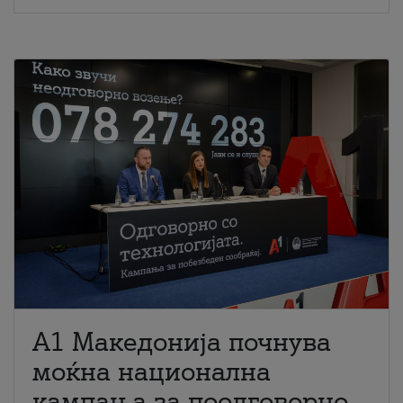
A1 Македонија почнува
моќна национална
кампања за поодговорно