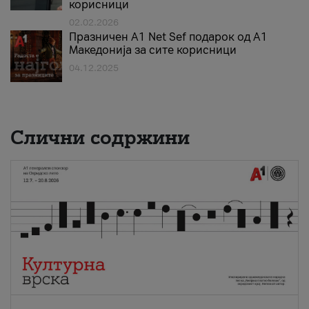
корисници
02.02.2026
Празничен A1 Net Sеf подарок од А1
Македонија за сите корисници
04.12.2025
Слични содржини