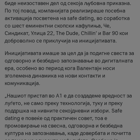
биде неизоставен дел од секоја љубовна приказна.
По тој повод, компанијата реализираше посебна
активација посветена на safe dating, во соработка
со шест еминентни скопски кафулиња, Че,
Синдикат, Улица 22, The Dude, Chillin’ и Bar 90 кои
доброволно се приклучија на иницијативата.
Иницијативата имаше за цел да ја подигне свеста за
одговорно и безбедно запознавање во дигиталната
ера, особено во период кога Валентајн носи
зголемена динамика на нови контакти и
комуникација.
„Нашиот пристап во А1 е да создадеме вредност за
луѓето, не само преку технологија, туку и преку
поддршка на нивните секојдневни избори. Safe
dating е повеќе од практичен совет, тоа е
промовирање на свесна, одговорна и безбедна
култура на запознавања, каде довербата и почитта