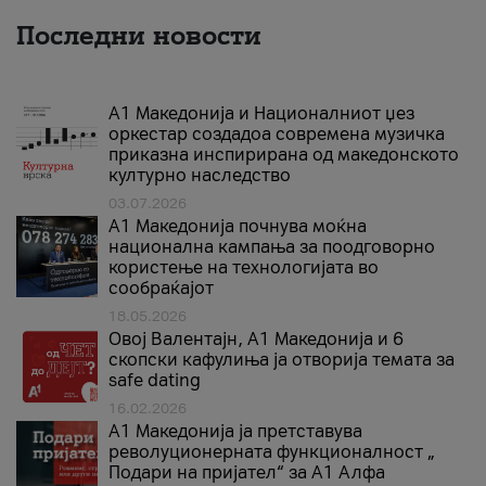
Последни новости
А1 Македонија и Националниот џез
оркестар создадоа современа музичка
приказна инспирирана од македонското
културно наследство
03.07.2026
A1 Македонија почнува моќна
национална кампања за поодговорно
користење на технологијата во
сообраќајот
18.05.2026
Овој Валентајн, A1 Македонија и 6
скопски кафулиња ја отворија темата за
safe dating
16.02.2026
А1 Македонија ја претставува
револуционерната функционалност „
Подари на пријател“ за А1 Алфа