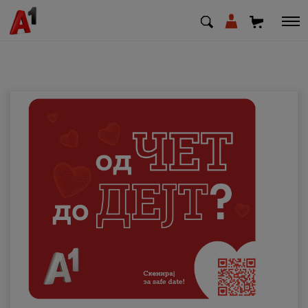
МК
EN
SQ
Приватни
Деловни
Поддршка
Надополни кредит
Плати сметка