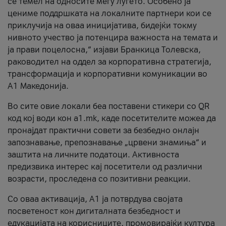
се темел на односите меѓу луѓето. Особено ја
цениме поддршката на локалните партнери кои се
приклучија на оваа иницијатива, бидејќи токму
нивното учество ја потенцира важноста на темата и
ја прави поцелосна,“ изјави Бранкица Толевска,
раководител на оддел за корпоративна стратегија,
трансформација и корпоративни комуникации во
А1 Македонија.
Во сите овие локали беа поставени стикери со QR
код кој води кон a1.mk, каде посетителите можеа да
пронајдат практични совети за безбедно онлајн
запознавање, препознавање „црвени знамиња“ и
заштита на личните податоци. Активноста
предизвика интерес кај посетители од различни
возрасти, проследена со позитивни реакции.
Со оваа активација, А1 ја потврдува својата
посветеност кон дигиталната безбедност и
едукацијата на корисниците, промовирајќи култура