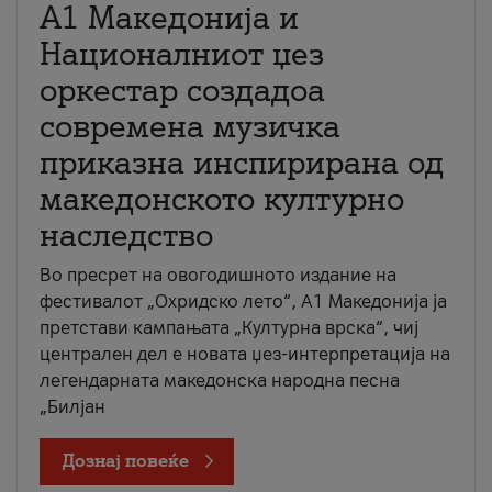
А1 Македонија и
Националниот џез
оркестар создадоа
современа музичка
приказна инспирирана од
македонското културно
наследство
Во пресрет на овогодишното издание на
фестивалот „Охридско лето“, А1 Македонија ја
претстави кампањата „Културна врска“, чиј
централен дел е новата џез-интерпретација на
легендарната македонска народна песна
„Билјан
Дознај повеќе