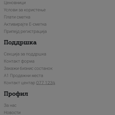
Ценовници
Услови за користење
Плати сметка
Активирајте Е-сметка
Припејд регистрација
Поддршка
Секција за поддршка
Контакт форма
Закажи бизнис состанок
A1 Продажни места
Контакт центар
077 1234
Профил
За нас
Новости