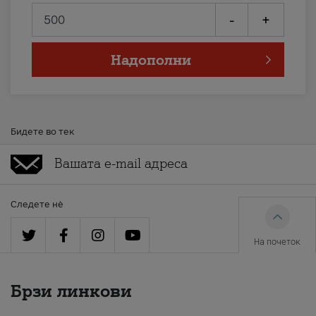
-
+
Надополни
Бидете во тек
Следете нè
На почеток
Брзи линкови