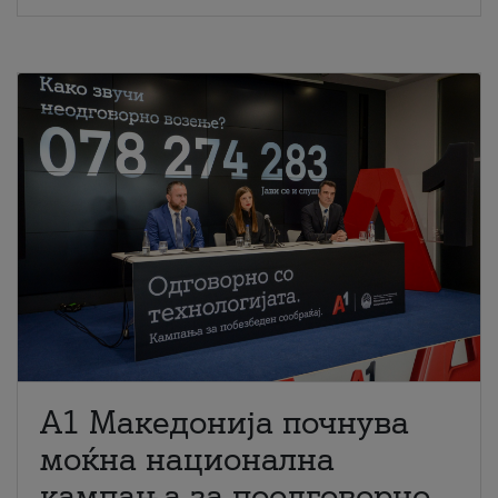
A1 Македонија почнува
моќна национална
кампања за поодговорно