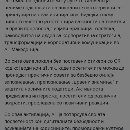
се темел на односите меѓу луѓето. Особено ја
цениме поддршката на локалните партнери кои се
приклучија на оваа иницијатива, бидејќи токму
нивното учество ја потенцира важноста на темата и
ја прави поцелосна,“ изјави Бранкица Толевска,
раководител на оддел за корпоративна стратегија,
трансформација и корпоративни комуникации во
А1 Македонија.
Во сите овие локали беа поставени стикери со QR
код кој води кон a1.mk, каде посетителите можеа да
пронајдат практични совети за безбедно онлајн
запознавање, препознавање „црвени знамиња“ и
заштита на личните податоци. Активноста
предизвика интерес кај посетители од различни
возрасти, проследена со позитивни реакции.
Со оваа активација, А1 ја потврдува својата
посветеност кон дигиталната безбедност и
едукацијата на корисниците, промовирајќи култура