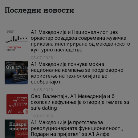
Последни новости
А1 Македонија и Националниот џез
оркестар создадоа современа музичка
приказна инспирирана од македонското
културно наследство
03.07.2026
A1 Македонија почнува моќна
национална кампања за поодговорно
користење на технологијата во
сообраќајот
18.05.2026
Овој Валентајн, A1 Македонија и 6
скопски кафулиња ја отворија темата за
safe dating
16.02.2026
А1 Македонија ја претставува
револуционерната функционалност „
Подари на пријател“ за А1 Алфа