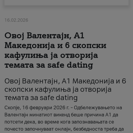
За нас
16.02.2026
#ПодобарОнлајн
Овој Валентајн, A1
Македонија и 6 скопски
кафулиња ја отворија
темата за safe dating
Овој Валентајн, A1 Македонија и 6
скопски кафулиња ја отворија
темата за safe dating
Скопје, 16 февруари 2026 г. – Одбележувањето на
Валентајн минатиот викенд беше причина А1 да
потсети дека, во време кога запознавањата се
почесто започнуваат онлајн, безбедноста треба да