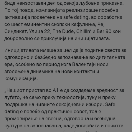
биде неизоставен дел од секоја љубовна приказна.
По тој повод, компанијата реализираше посебна
активација посветена на safe dating, во соработка
со шест еминентни скопски кафулиња, Че,
Синдикат, Улица 22, The Dude, Chillin’ и Bar 90 кои
доброволно се приклучија на иницијативата.
Иницијативата имаше за цел да ја подигне свеста за
одговорно и безбедно запознавање во дигиталната
ера, особено во период кога Валентајн носи
зголемена динамика на нови контакти и
комуникација.
„Нашиот пристап во А1 е да создадеме вредност за
луѓето, не само преку технологија, туку и преку
поддршка на нивните секојдневни избори. Safe
dating е повеќе од практичен совет, тоа е
промовирање на свесна, одговорна и безбедна
култура на запознавања, каде довербата и почитта