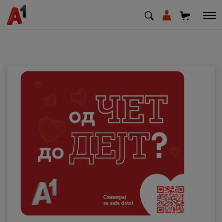
МК
EN
SQ
Приватни
Деловни
Поддршка
Надополни кредит
Плати сметка