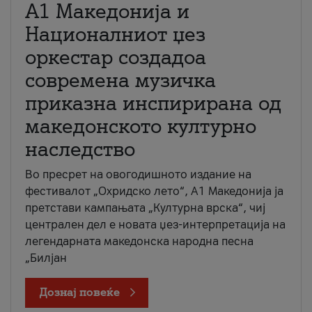
А1 Македонија и
Националниот џез
оркестар создадоа
современа музичка
приказна инспирирана од
македонското културно
наследство
Во пресрет на овогодишното издание на
фестивалот „Охридско лето“, А1 Македонија ја
претстави кампањата „Културна врска“, чиј
централен дел е новата џез-интерпретација на
легендарната македонска народна песна
„Билјан
Дознај повеќе