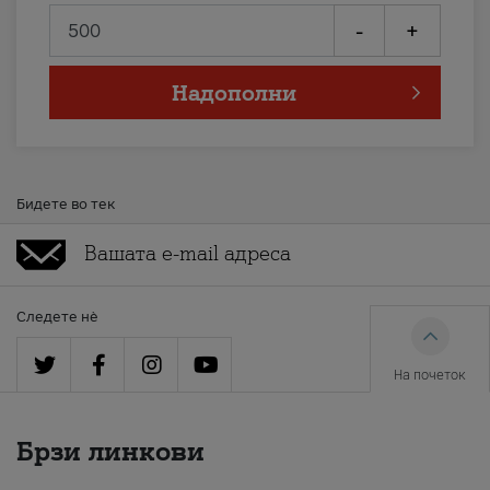
-
+
Надополни
Бидете во тек
Следете нè
На почеток
Брзи линкови