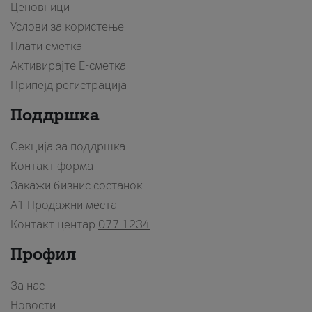
Ценовници
Услови за користење
Плати сметка
Активирајте Е-сметка
Припејд регистрација
Поддршка
Секција за поддршка
Контакт форма
Закажи бизнис состанок
A1 Продажни места
Контакт центар
077 1234
Профил
За нас
Новости