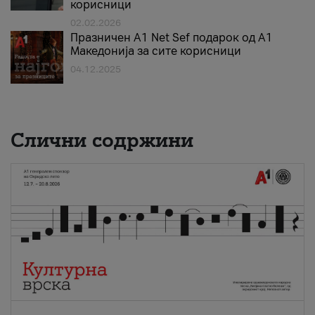
корисници
02.02.2026
Празничен A1 Net Sеf подарок од А1
Македонија за сите корисници
04.12.2025
Слични содржини