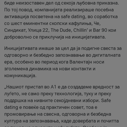
биде неизоставен дел од секоја љубовна приказна.
По тој повод, компанијата реализираше посебна
активација посветена на safe dating, во соработка
со шест еминентни скопски кафулиња, Че,
Синдикат, Улица 22, The Dude, Chillin’ и Bar 90 кои
доброволно се приклучија на иницијативата.
Иницијативата имаше за цел да ја подигне свеста за
одговорно и безбедно запознавање во дигиталната
ера, особено во период кога Валентајн носи
зголемена динамика на нови контакти и
комуникација.
„Нашиот пристап во А1 е да создадеме вредност за
луѓето, не само преку технологија, туку и преку
поддршка на нивните секојдневни избори. Safe
dating е повеќе од практичен совет, тоа е
промовирање на свесна, одговорна и безбедна
култура на запознавања, каде довербата и почитта