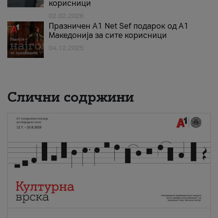
корисници
02.02.2026
Празничен A1 Net Sеf подарок од А1
Македонија за сите корисници
04.12.2025
Слични содржини