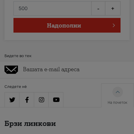
-
+
Надополни
Бидете во тек
Следете нè
На почеток
Брзи линкови