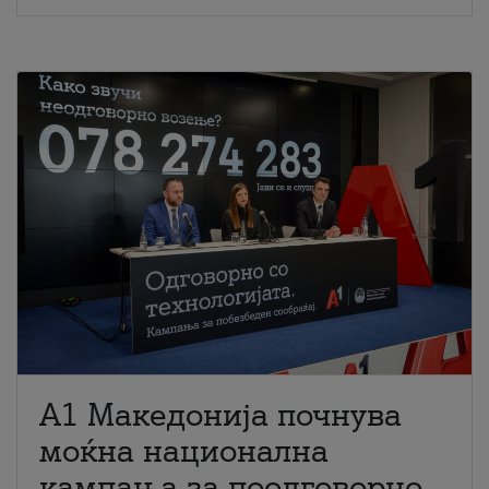
A1 Македонија почнува
моќна национална
кампања за поодговорно