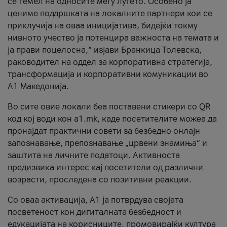
се темел на односите меѓу луѓето. Особено ја
цениме поддршката на локалните партнери кои се
приклучија на оваа иницијатива, бидејќи токму
нивното учество ја потенцира важноста на темата и
ја прави поцелосна,“ изјави Бранкица Толевска,
раководител на оддел за корпоративна стратегија,
трансформација и корпоративни комуникации во
А1 Македонија.
Во сите овие локали беа поставени стикери со QR
код кој води кон a1.mk, каде посетителите можеа да
пронајдат практични совети за безбедно онлајн
запознавање, препознавање „црвени знамиња“ и
заштита на личните податоци. Активноста
предизвика интерес кај посетители од различни
возрасти, проследена со позитивни реакции.
Со оваа активација, А1 ја потврдува својата
посветеност кон дигиталната безбедност и
едукацијата на корисниците, промовирајќи култура