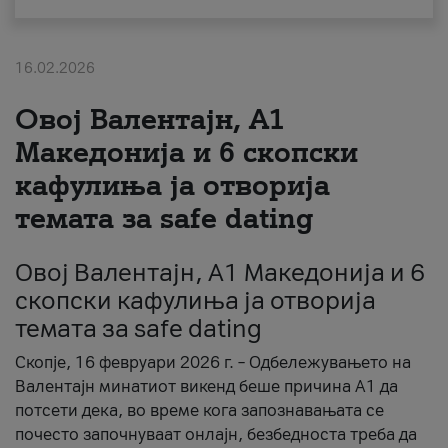
За нас
16.02.2026
#ПодобарОнлајн
Овој Валентајн, A1
Македонија и 6 скопски
кафулиња ја отворија
темата за safe dating
Овој Валентајн, A1 Македонија и 6
скопски кафулиња ја отворија
темата за safe dating
Скопје, 16 февруари 2026 г. – Одбележувањето на
Валентајн минатиот викенд беше причина А1 да
потсети дека, во време кога запознавањата се
почесто започнуваат онлајн, безбедноста треба да