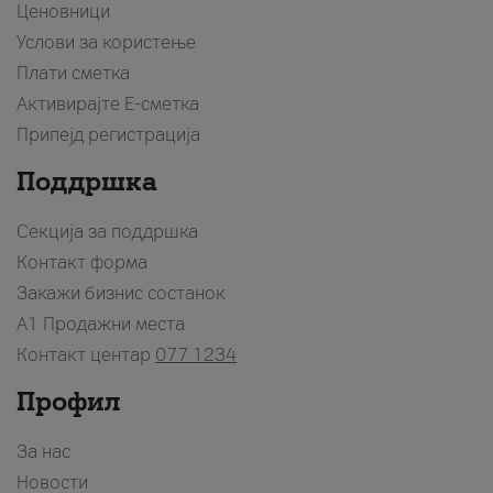
Ценовници
Услови за користење
Плати сметка
Активирајте Е-сметка
Припејд регистрација
Поддршка
Секција за поддршка
Контакт форма
Закажи бизнис состанок
A1 Продажни места
Контакт центар
077 1234
Профил
За нас
Новости