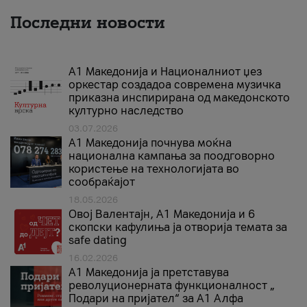
Последни новости
А1 Македонија и Националниот џез
оркестар создадоа современа музичка
приказна инспирирана од македонското
културно наследство
03.07.2026
A1 Македонија почнува моќна
национална кампања за поодговорно
користење на технологијата во
сообраќајот
18.05.2026
Овој Валентајн, A1 Македонија и 6
скопски кафулиња ја отворија темата за
safe dating
16.02.2026
А1 Македонија ја претставува
револуционерната функционалност „
Подари на пријател“ за А1 Алфа