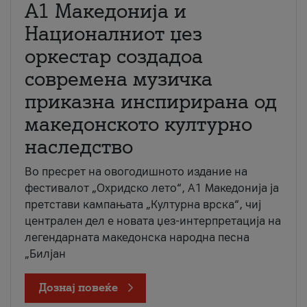
А1 Македонија и
Националниот џез
оркестар создадоа
современа музичка
приказна инспирирана од
македонското културно
наследство
Во пресрет на овогодишното издание на
фестивалот „Охридско лето“, А1 Македонија ја
претстави кампањата „Културна врска“, чиј
централен дел е новата џез-интерпретација на
легендарната македонска народна песна
„Билјан
Дознај повеќе