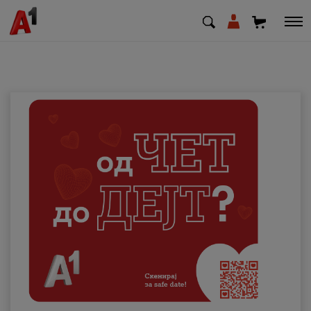
МК
EN
SQ
Приватни
Деловни
Поддршка
Надополни кредит
Плати сметка