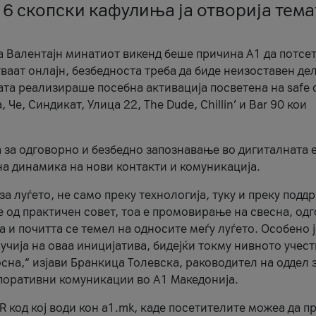
 6 скопски кафулиња ја отворија тема
а Валентајн минатиот викенд беше причина А1 да потсет
ваат онлајн, безбедноста треба да биде неизоставен дел
ата реализираше посебна активација посветена на safe d
е, Синдикат, Улица 22, The Dude, Chillin’ и Bar 90 кои
а за одговорно и безбедно запознавање во дигиталната 
на динамика на нови контакти и комуникација.
а луѓето, не само преку технологија, туку и преку подд
ќе од практичен совет, тоа е промовирање на свесна, од
а и почитта се темел на односите меѓу луѓето. Особено 
чија на оваа иницијатива, бидејќи токму нивното учест
сна,“ изјави Бранкица Толевска, раководител на оддел 
поративни комуникации во А1 Македонија.
R код кој води кон a1.mk, каде посетителите можеа да п