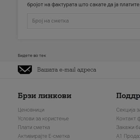
бројот на фактурата што сакате да ја платите
Број на сметка
Бидете во тек
Брзи линкови
Подд
Ценовници
Секција 
Услови за користење
Контакт 
Плати сметка
Закажи б
Активирајте Е-сметка
A1 Прода