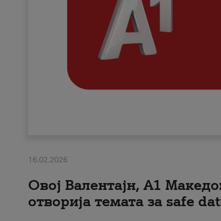
16.02.2026
Овој Валентајн, A1 Македо
отворија темата за safe dat