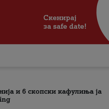
нија и 6 скопски кафулиња ја
ing