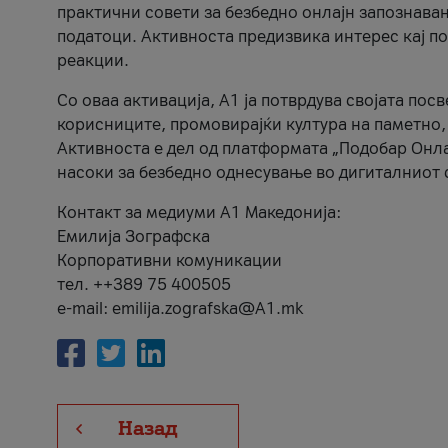
практични совети за безбедно онлајн запознава
податоци. Активноста предизвика интерес кај п
реакции.
Со оваа активација, А1 ја потврдува својата пос
корисниците, промовирајќи култура на паметно,
Активноста е дел од платформата „Подобар Онла
насоки за безбедно однесување во дигиталниот 
Контакт за медиуми А1 Македонија:
Емилија Зографска
Корпоративни комуникации
тел. ++389 75 400505
e-mail: emilija.zografska@A1.mk
Назад