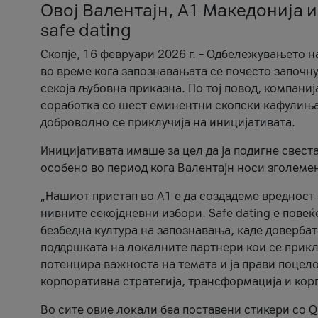
Овој Валентајн, A1 Македонија и
safe dating
Скопје, 16 февруари 2026 г. – Одбележувањето н
во време кога запознавањата се почесто започну
секоја љубовна приказна. По тој повод, компаниј
соработка со шест еминентни скопски кафулиња, Ч
доброволно се приклучија на иницијативата.
Иницијативата имаше за цел да ја подигне свест
особено во период кога Валентајн носи зголеме
„Нашиот пристап во А1 е да создадеме вредност з
нивните секојдневни избори. Safe dating е пове
безбедна култура на запознавања, каде довербат
поддршката на локалните партнери кои се приклу
потенцира важноста на темата и ја прави поцело
корпоративна стратегија, трансформација и кор
Во сите овие локали беа поставени стикери со Q