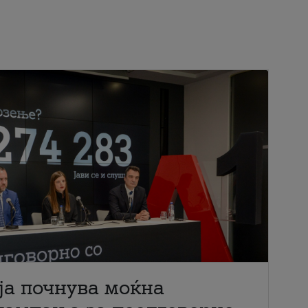
ја почнува моќна