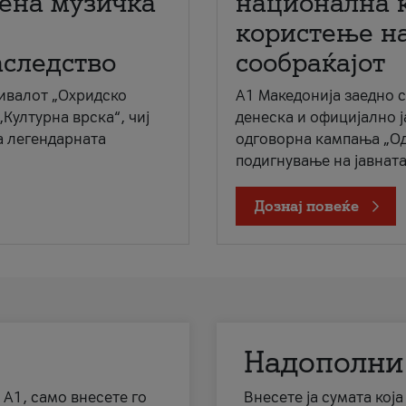
мена музичка
национална 
користење на
аследство
сообраќајот
ивалот „Охридско
A1 Македонија заедно 
„Културна врска“, чиј
денеска и официјално 
а легендарната
одговорна кампања „Од
подигнување на јавната 
Дознај повеќе
Надополни
 А1, само внесете го
Внесете ја сумата кој