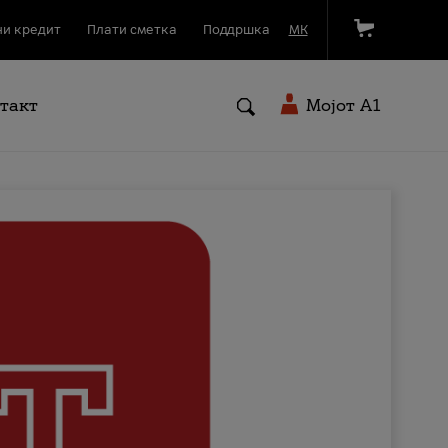
и кредит
Плати сметка
Поддршка
МК
такт
Мојот A1