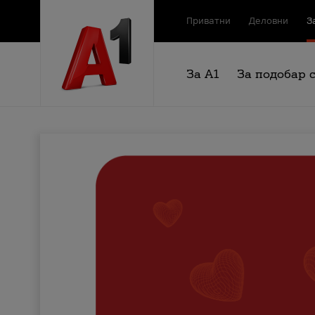
Приватни
Деловни
З
За А1
За подобар 