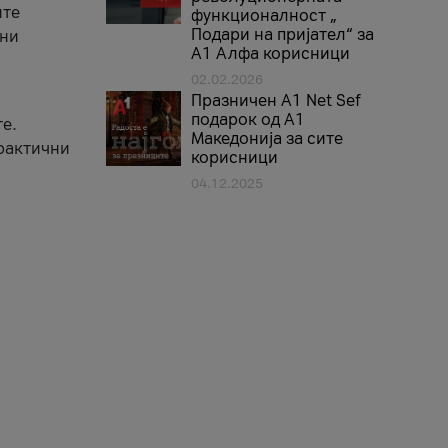
ите
функционалност „
Подари на пријател“ за
вни
А1 Алфа корисници
02.02.2026
Празничен A1 Net Sеf
подарок од А1
е.
Македонија за сите
практични
корисници
04.12.2025