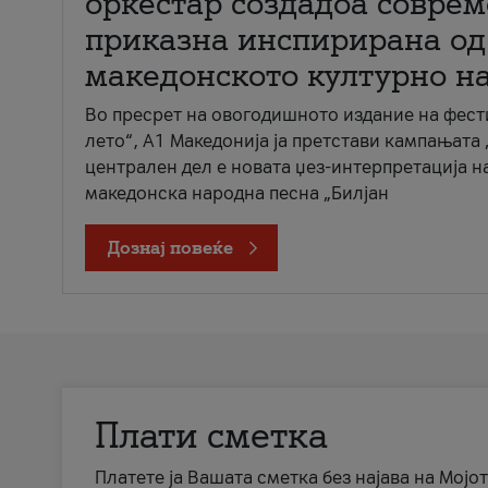
оркестар создадоа совре
приказна инспирирана од
македонското културно н
Во пресрет на овогодишното издание на фест
лето“, А1 Македонија ја претстави кампањата 
централен дел е новата џез-интерпретација н
македонска народна песна „Билјан
Дознај повеќе
Плати сметка
Платете ја Вашата сметка без најава на Мојот