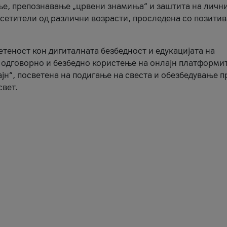
ње, препознавање „црвени знамиња“ и заштита на личн
осетители од различни возрасти, проследена со позити
ветеност кон дигиталната безбедност и едукацијата на
 одговорно и безбедно користење на онлајн платформит
јн“, посветена на подигање на свеста и обезбедување 
свет.