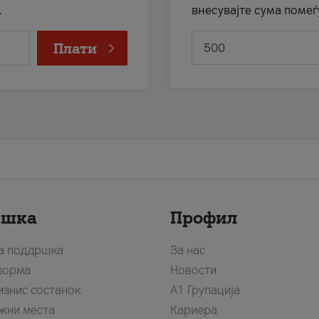
.
внесувајте сума помеѓ
Плати
ршка
Профил
за поддршка
За нас
форма
Новости
изнис состанок
А1 Групација
жни места
Кариера