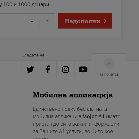
у 100 и 1000 денари.
-
+
Надополни
Следете нè
На почеток
Мобилна апликација
Единствено преку бесплатната
мобилна апликација
Мојот A1
имате
пристап до сите важни информации
за Вашите A1 услуги, во било кое
време.