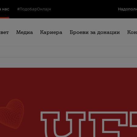
а нас
#ПодобарОнлајн
Надополн
свет
Медиа
Кариера
Броеви за донации
Кон