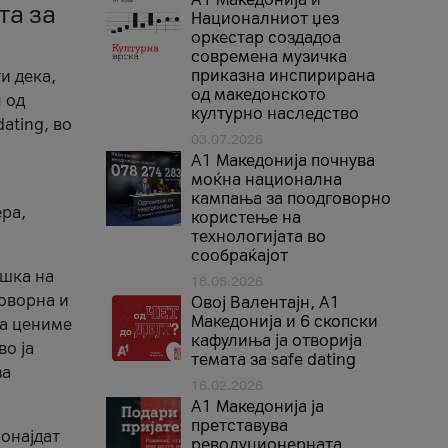
та за
Националниот џез
оркестар создадоа
современа музичка
приказна инспирирана
и дека,
од македонското
 од
културно наследство
ating, во
03.07.2026
A1 Македонија почнува
моќна национална
кампања за поодговорно
ера,
користење на
технологијата во
сообраќајот
ршка на
18.05.2026
говорна и
Овој Валентајн, A1
Македонија и 6 скопски
ја цениме
кафулиња ја отворија
во ја
темата за safe dating
за
16.02.2026
А1 Македонија ја
претставува
ронајдат
револуционерната