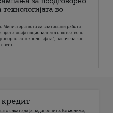
кампања за поодговорно
 технологијата во
со Министерството за внатрешни работи
ја претставија националната општествено
говорно со технологијата“, насочена кон
свест...
 кредит
а што сакате да ја надополните. Ве молиме,