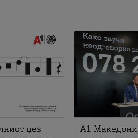
лниот џез
A1 Македони