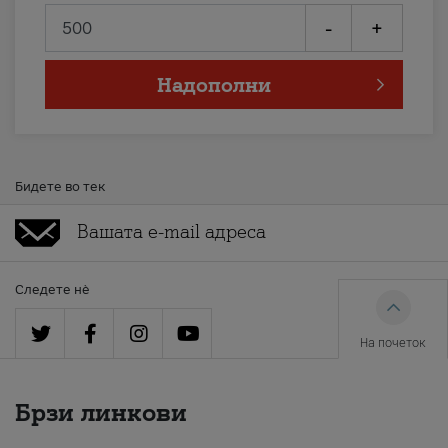
-
+
Надополни
Бидете во тек
Следете нè
На почеток
Брзи линкови