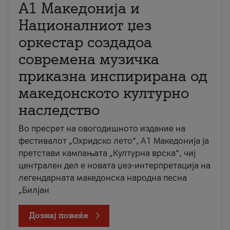
А1 Македонија и
Националниот џез
оркестар создадоа
современа музичка
приказна инспирирана од
македонското културно
наследство
Во пресрет на овогодишното издание на
фестивалот „Охридско лето“, А1 Македонија ја
претстави кампањата „Културна врска“, чиј
централен дел е новата џез-интерпретација на
легендарната македонска народна песна
„Билјан
Дознај повеќе