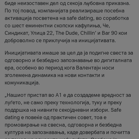
биде неизоставен дел од секоја љубовна приказна.
По тој повод, компанијата реализираше посебна
активација посветена на safe dating, во соработка
со шест еминентни скопски кафулиња, Че,
Синдикат, Улица 22, The Dude, Chillin’ и Bar 90 кои
доброволно се приклучија на иницијативата.
Иницијативата имаше за цел да ја подигне свеста за
одговорно и безбедно запознавање во дигиталната
ера, особено во период кога Валентајн носи
зголемена динамика на нови контакти и
комуникација.
„Нашиот пристап во А1 е да создадеме вредност за
луѓето, не само преку технологија, туку и преку
поддршка на нивните секојдневни избори. Safe
dating е повеќе од практичен совет, тоа е
промовирање на свесна, одговорна и безбедна
култура на запознавања, каде довербата и почитта