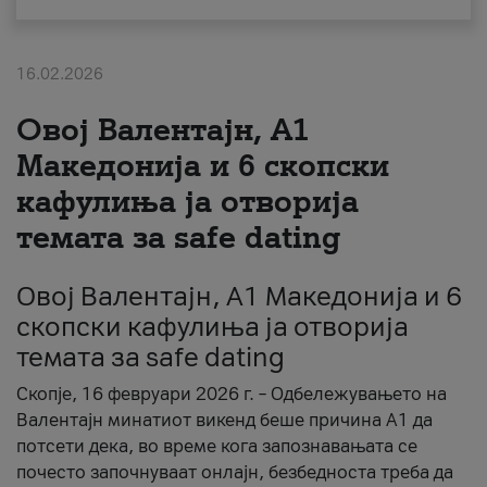
За нас
16.02.2026
#ПодобарОнлајн
Овој Валентајн, A1
Македонија и 6 скопски
кафулиња ја отворија
темата за safe dating
Овој Валентајн, A1 Македонија и 6
скопски кафулиња ја отворија
темата за safe dating
Скопје, 16 февруари 2026 г. – Одбележувањето на
Валентајн минатиот викенд беше причина А1 да
потсети дека, во време кога запознавањата се
почесто започнуваат онлајн, безбедноста треба да