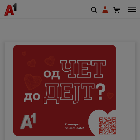
МК
EN
SQ
Приватни
Деловни
Поддршка
Надополни кредит
Плати сметка