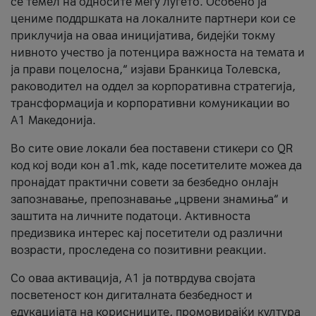
се темел на односите меѓу луѓето. Особено ја
цениме поддршката на локалните партнери кои се
приклучија на оваа иницијатива, бидејќи токму
нивното учество ја потенцира важноста на темата и
ја прави поцелосна,“ изјави Бранкица Толевска,
раководител на оддел за корпоративна стратегија,
трансформација и корпоративни комуникации во
А1 Македонија.
Во сите овие локали беа поставени стикери со QR
код кој води кон a1.mk, каде посетителите можеа да
пронајдат практични совети за безбедно онлајн
запознавање, препознавање „црвени знамиња“ и
заштита на личните податоци. Активноста
предизвика интерес кај посетители од различни
возрасти, проследена со позитивни реакции.
Со оваа активација, А1 ја потврдува својата
посветеност кон дигиталната безбедност и
едукацијата на корисниците, промовирајќи култура