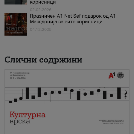
корисници
02.02.2026
Празничен A1 Net Sеf подарок од А1
Македонија за сите корисници
04.12.2025
Слични содржини