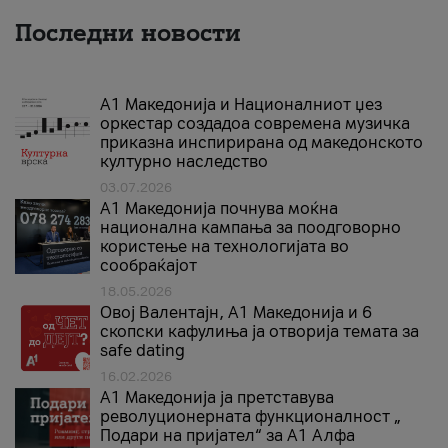
Последни новости
А1 Македонија и Националниот џез
оркестар создадоа современа музичка
приказна инспирирана од македонското
културно наследство
03.07.2026
A1 Македонија почнува моќна
национална кампања за поодговорно
користење на технологијата во
сообраќајот
18.05.2026
Овој Валентајн, A1 Македонија и 6
скопски кафулиња ја отворија темата за
safe dating
16.02.2026
А1 Македонија ја претставува
револуционерната функционалност „
Подари на пријател“ за А1 Алфа