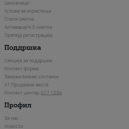
Ценовници
Услови за користење
Плати сметка
Активирајте Е-сметка
Припејд регистрација
Поддршка
Секција за поддршка
Контакт форма
Закажи бизнис состанок
A1 Продажни места
Контакт центар
077 1234
Профил
За нас
Новости