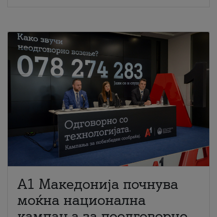
A1 Македонија почнува
моќна национална
кампања за поодговорно