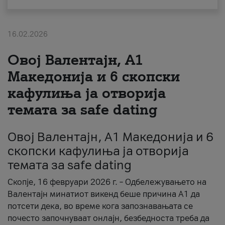
За нас
16.02.2026
#ПодобарОнлајн
Овој Валентајн, A1
Македонија и 6 скопски
кафулиња ја отворија
темата за safe dating
Овој Валентајн, A1 Македонија и 6
скопски кафулиња ја отворија
темата за safe dating
Скопје, 16 февруари 2026 г. – Одбележувањето на
Валентајн минатиот викенд беше причина А1 да
потсети дека, во време кога запознавањата се
почесто започнуваат онлајн, безбедноста треба да