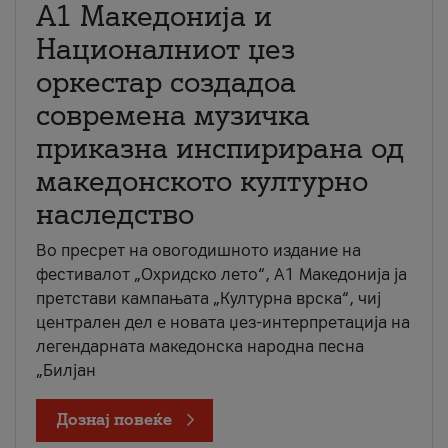
А1 Македонија и
Националниот џез
оркестар создадоа
современа музичка
приказна инспирирана од
македонското културно
наследство
Во пресрет на овогодишното издание на
фестивалот „Охридско лето“, А1 Македонија ја
претстави кампањата „Културна врска“, чиј
централен дел е новата џез-интерпретација на
легендарната македонска народна песна
„Билјан
Дознај повеќе