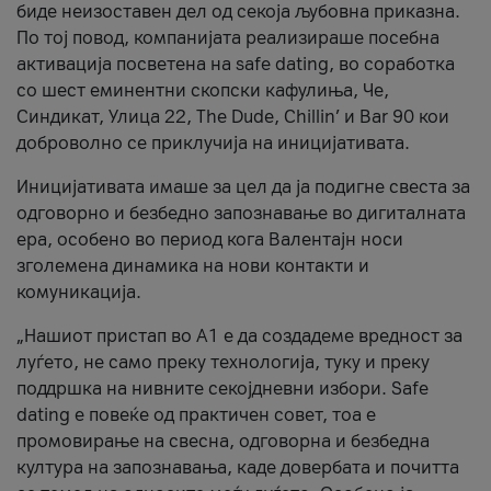
биде неизоставен дел од секоја љубовна приказна.
По тој повод, компанијата реализираше посебна
активација посветена на safe dating, во соработка
со шест еминентни скопски кафулиња, Че,
Синдикат, Улица 22, The Dude, Chillin’ и Bar 90 кои
доброволно се приклучија на иницијативата.
Иницијативата имаше за цел да ја подигне свеста за
одговорно и безбедно запознавање во дигиталната
ера, особено во период кога Валентајн носи
зголемена динамика на нови контакти и
комуникација.
„Нашиот пристап во А1 е да создадеме вредност за
луѓето, не само преку технологија, туку и преку
поддршка на нивните секојдневни избори. Safe
dating е повеќе од практичен совет, тоа е
промовирање на свесна, одговорна и безбедна
култура на запознавања, каде довербата и почитта