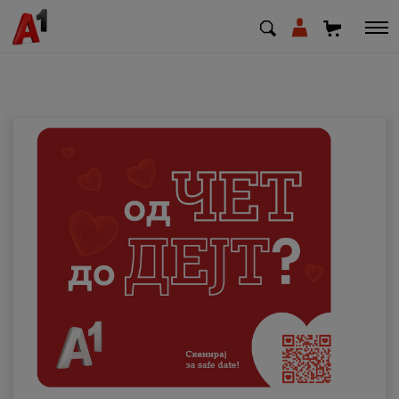
МК
EN
SQ
Приватни
Деловни
Поддршка
Надополни кредит
Плати сметка