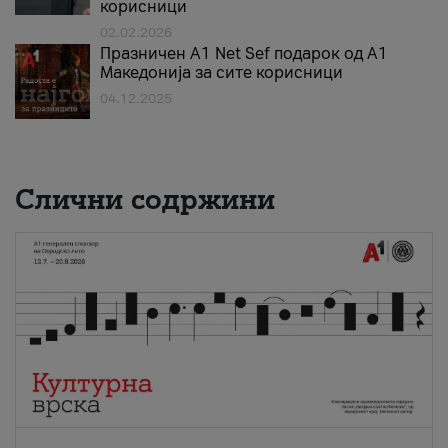
корисници
02.02.2026
Празничен A1 Net Sеf подарок од А1
Македонија за сите корисници
04.12.2025
Слични содржини