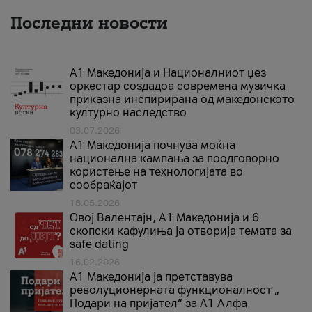
Последни новости
А1 Македонија и Националниот џез
оркестар создадоа современа музичка
приказна инспирирана од македонското
културно наследство
03.07.2026
A1 Македонија почнува моќна
национална кампања за поодговорно
користење на технологијата во
сообраќајот
18.05.2026
Овој Валентајн, A1 Македонија и 6
скопски кафулиња ја отворија темата за
safe dating
16.02.2026
А1 Македонија ја претставува
револуционерната функционалност „
Подари на пријател“ за А1 Алфа