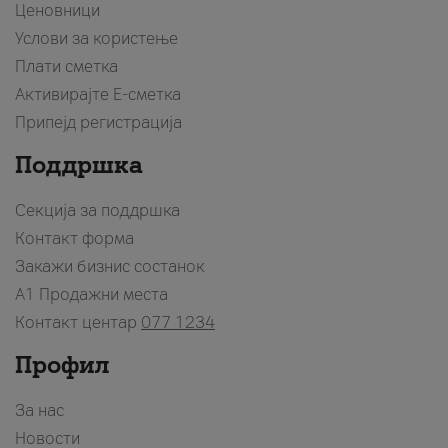
Ценовници
Услови за користење
Плати сметка
Активирајте Е-сметка
Припејд регистрација
Поддршка
Секција за поддршка
Контакт форма
Закажи бизнис состанок
A1 Продажни места
Контакт центар
077 1234
Профил
За нас
Новости