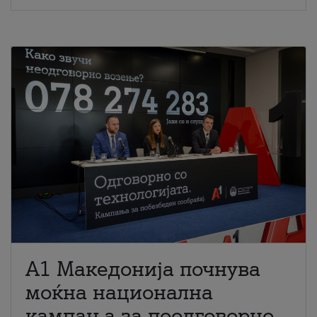
A1 Македонија почнува
моќна национална
кампања за поодговорно