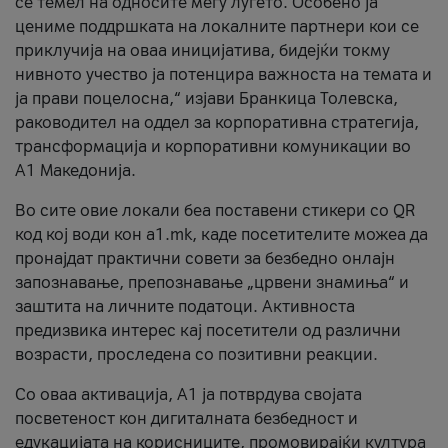
се темел на односите меѓу луѓето. Особено ја
цениме поддршката на локалните партнери кои се
приклучија на оваа иницијатива, бидејќи токму
нивното учество ја потенцира важноста на темата и
ја прави поцелосна,“ изјави Бранкица Толевска,
раководител на оддел за корпоративна стратегија,
трансформација и корпоративни комуникации во
А1 Македонија.
Во сите овие локали беа поставени стикери со QR
код кој води кон a1.mk, каде посетителите можеа да
пронајдат практични совети за безбедно онлајн
запознавање, препознавање „црвени знамиња“ и
заштита на личните податоци. Активноста
предизвика интерес кај посетители од различни
возрасти, проследена со позитивни реакции.
Со оваа активација, А1 ја потврдува својата
посветеност кон дигиталната безбедност и
едукацијата на корисниците, промовирајќи култура