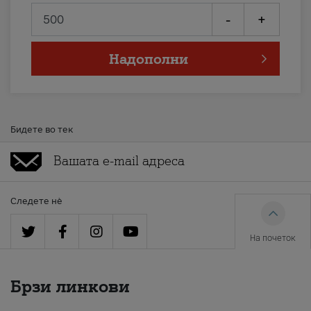
-
+
Надополни
Бидете во тек
Следете нè
На почеток
Брзи линкови