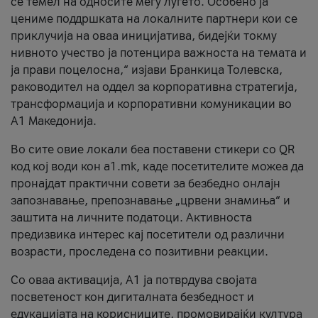
се темел на односите меѓу луѓето. Особено ја
цениме поддршката на локалните партнери кои се
приклучија на оваа иницијатива, бидејќи токму
нивното учество ја потенцира важноста на темата и
ја прави поцелосна,“ изјави Бранкица Толевска,
раководител на оддел за корпоративна стратегија,
трансформација и корпоративни комуникации во
А1 Македонија.
Во сите овие локали беа поставени стикери со QR
код кој води кон a1.mk, каде посетителите можеа да
пронајдат практични совети за безбедно онлајн
запознавање, препознавање „црвени знамиња“ и
заштита на личните податоци. Активноста
предизвика интерес кај посетители од различни
возрасти, проследена со позитивни реакции.
Со оваа активација, А1 ја потврдува својата
посветеност кон дигиталната безбедност и
едукацијата на корисниците, промовирајќи култура