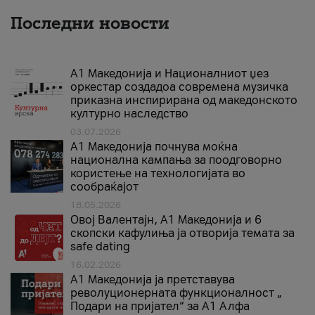
Последни новости
А1 Македонија и Националниот џез
оркестар создадоа современа музичка
приказна инспирирана од македонското
културно наследство
03.07.2026
A1 Македонија почнува моќна
национална кампања за поодговорно
користење на технологијата во
сообраќајот
18.05.2026
Овој Валентајн, A1 Македонија и 6
скопски кафулиња ја отворија темата за
safe dating
16.02.2026
А1 Македонија ја претставува
револуционерната функционалност „
Подари на пријател“ за А1 Алфа