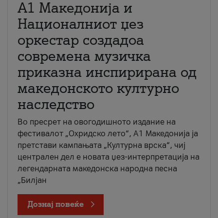
А1 Македонија и
Националниот џез
оркестар создадоа
современа музичка
приказна инспирирана од
македонското културно
наследство
Во пресрет на овогодишното издание на
фестивалот „Охридско лето“, А1 Македонија ја
претстави кампањата „Културна врска“, чиј
централен дел е новата џез-интерпретација на
легендарната македонска народна песна
„Билјан
Дознај повеќе