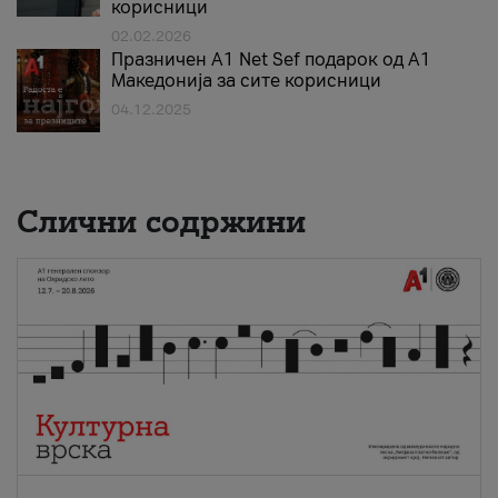
корисници
02.02.2026
Празничен A1 Net Sеf подарок од А1
Македонија за сите корисници
04.12.2025
Слични содржини