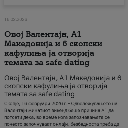
За нас
16.02.2026
#ПодобарОнлајн
Овој Валентајн, A1
Македонија и 6 скопски
кафулиња ја отворија
темата за safe dating
Овој Валентајн, A1 Македонија и 6
скопски кафулиња ја отворија
темата за safe dating
Скопје, 16 февруари 2026 г. – Одбележувањето на
Валентајн минатиот викенд беше причина А1 да
потсети дека, во време кога запознавањата се
почесто започнуваат онлајн, безбедноста треба да