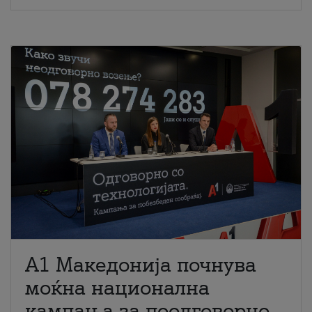
A1 Македонија почнува
моќна национална
кампања за поодговорно