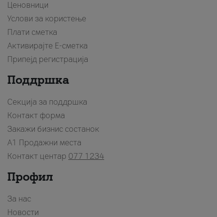
Ценовници
Услови за користење
Плати сметка
Активирајте Е-сметка
Припејд регистрација
Поддршка
Секција за поддршка
Контакт форма
Закажи бизнис состанок
A1 Продажни места
Контакт центар
077 1234
Профил
За нас
Новости