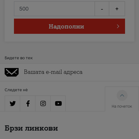
-
+
Надополни
Бидете во тек
Следете нè
На почеток
Брзи линкови