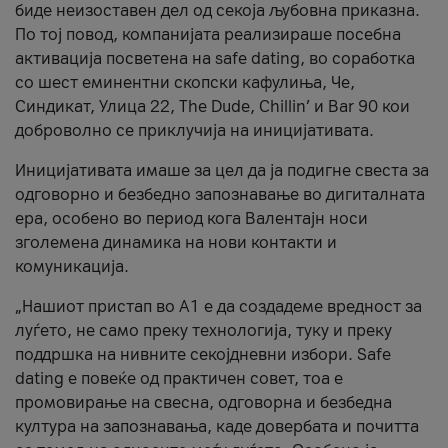
биде неизоставен дел од секоја љубовна приказна.
По тој повод, компанијата реализираше посебна
активација посветена на safe dating, во соработка
со шест еминентни скопски кафулиња, Че,
Синдикат, Улица 22, The Dude, Chillin’ и Bar 90 кои
доброволно се приклучија на иницијативата.
Иницијативата имаше за цел да ја подигне свеста за
одговорно и безбедно запознавање во дигиталната
ера, особено во период кога Валентајн носи
зголемена динамика на нови контакти и
комуникација.
„Нашиот пристап во А1 е да создадеме вредност за
луѓето, не само преку технологија, туку и преку
поддршка на нивните секојдневни избори. Safe
dating е повеќе од практичен совет, тоа е
промовирање на свесна, одговорна и безбедна
култура на запознавања, каде довербата и почитта