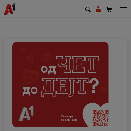
МК
EN
SQ
Приватни
Деловни
Поддршка
Надополни кредит
Плати сметка