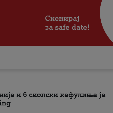
нија и 6 скопски кафулиња ја
ing