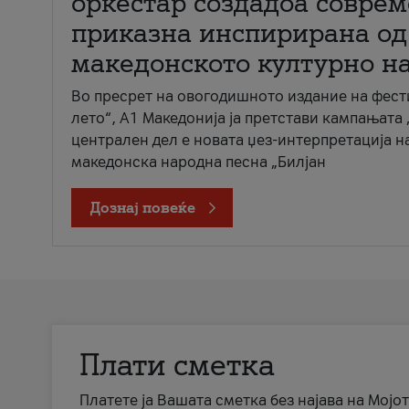
оркестар создадоа совре
приказна инспирирана од
македонското културно н
Во пресрет на овогодишното издание на фест
лето“, А1 Македонија ја претстави кампањата 
централен дел е новата џез-интерпретација н
македонска народна песна „Билјан
Дознај повеќе
Плати сметка
Платете ја Вашата сметка без најава на Мојот