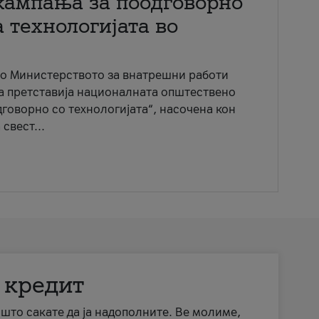
кампања за поодговорно
 технологијата во
со Министерството за внатрешни работи
ја претставија националната општествено
говорно со технологијата“, насочена кон
свест...
 кредит
а што сакате да ја надополните. Ве молиме,