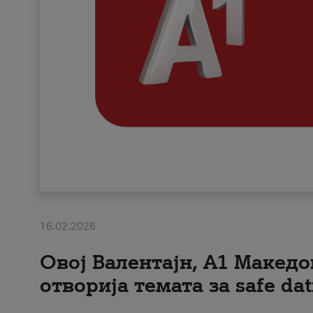
16.02.2026
Овој Валентајн, A1 Македо
отворија темата за safe dat