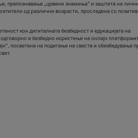
ње, препознавање „црвени знамиња“ и заштита на личн
осетители од различни возрасти, проследена со позити
ветеност кон дигиталната безбедност и едукацијата на
 одговорно и безбедно користење на онлајн платформит
јн“, посветена на подигање на свеста и обезбедување 
свет.