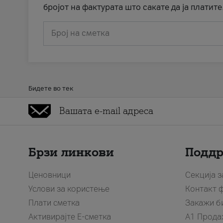
бројот на фактурата што сакате да ја платите
Број на сметка
Бидете во тек
Брзи линкови
Подд
Ценовници
Секција 
Услови за користење
Контакт 
Плати сметка
Закажи б
Активирајте Е-сметка
A1 Прода