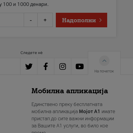
у 100 и 1000 денари.
-
+
Надополни
Следете нè
На почеток
Мобилна апликација
Единствено преку бесплатната
мобилна апликација
Мојот A1
имате
пристап до сите важни информации
за Вашите A1 услуги, во било кое
време.