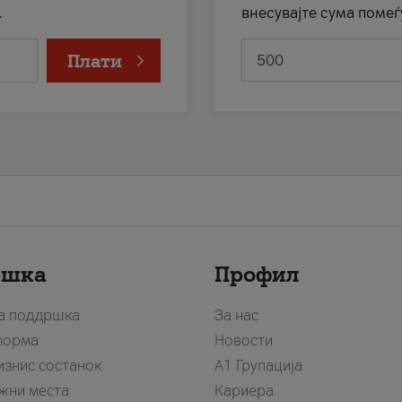
.
внесувајте сума помеѓ
Плати
ршка
Профил
за поддршка
За нас
форма
Новости
изнис состанок
А1 Групација
жни места
Кариера