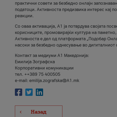
практични совети за безбедно онлајн запознава
податоци. Активноста предизвика интерес кај п
реакции.
Со оваа активација, А1 ја потврдува својата пос
корисниците, промовирајќи култура на паметно,
Активноста е дел од платформата „Подобар Онла
насоки за безбедно однесување во дигиталниот 
Контакт за медиуми А1 Македонија:
Емилија Зографска
Корпоративни комуникации
тел. ++389 75 400505
e-mail: emilija.zografska@A1.mk
Назад