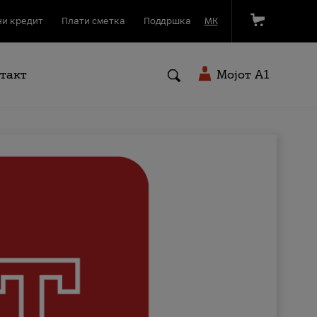
и кредит
Плати сметка
Поддршка
МК
такт
Мојот A1