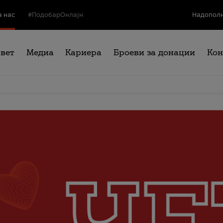
а нас
#ПодобарОнлајн
Надополн
свет
Медиа
Кариера
Броеви за донации
Кон