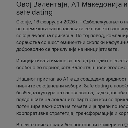
Овој Валентајн, A1 Македонија и
safe dating
Скопје, 16 февруари 2026 г. – Одбележувањето н
во време кога запознавањата се почесто започну
секоја љубовна приказна. По тој повод, компаниј
соработка со шест еминентни скопски кафулиња, Ч
доброволно се приклучија на иницијативата.
Иницијативата имаше за цел да ја подигне свест
особено во период кога Валентајн носи зголеме
„Нашиот пристап во А1 е да создадеме вредност з
нивните секојдневни избори. Safe dating е пове
безбедна култура на запознавања, каде довербат
поддршката на локалните партнери кои се приклу
потенцира важноста на темата и ја прави поцело
корпоративна стратегија, трансформација и кор
Во сите овие локали беа поставени стикери со Q