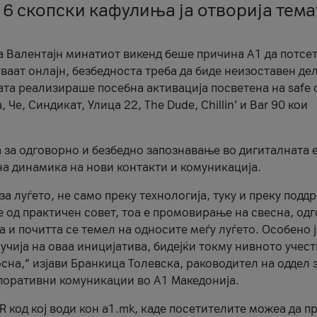
 6 скопски кафулиња ја отворија тема
а Валентајн минатиот викенд беше причина А1 да потсет
ваат онлајн, безбедноста треба да биде неизоставен дел
ата реализираше посебна активација посветена на safe d
е, Синдикат, Улица 22, The Dude, Chillin’ и Bar 90 кои
а за одговорно и безбедно запознавање во дигиталната 
на динамика на нови контакти и комуникација.
а луѓето, не само преку технологија, туку и преку подд
ќе од практичен совет, тоа е промовирање на свесна, од
а и почитта се темел на односите меѓу луѓето. Особено 
чија на оваа иницијатива, бидејќи токму нивното учест
сна,“ изјави Бранкица Толевска, раководител на оддел 
поративни комуникации во А1 Македонија.
R код кој води кон a1.mk, каде посетителите можеа да п