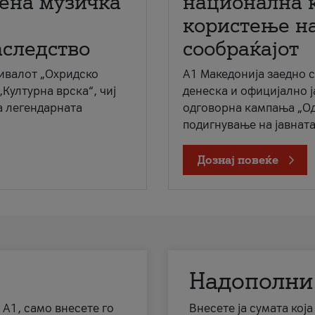
мена музичка
национална 
користење на
аследство
сообраќајот
ивалот „Охридско
A1 Македонија заедно 
„Културна врска“, чиј
денеска и официјално 
а легендарната
одговорна кампања „Од
подигнување на јавната 
Дознај повеќе
Надополни
 А1, само внесете го
Внесете ја сумата кој