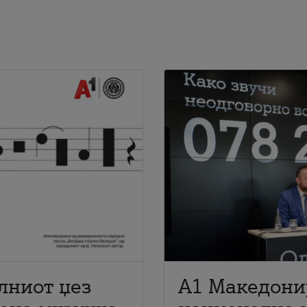
лниот џез
A1 Македони