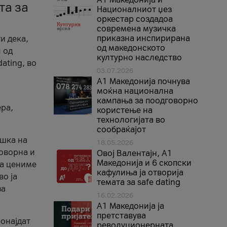
та за
Националниот џез
оркестар создадоа
современа музичка
приказна инспирирана
и дека,
од македонското
 од
културно наследство
ating, во
03.07.2026
A1 Македонија почнува
моќна национална
кампања за поодговорно
ера,
користење на
технологијата во
сообраќајот
ршка на
18.05.2026
говорна и
Овој Валентајн, A1
Македонија и 6 скопски
ја цениме
кафулиња ја отворија
во ја
темата за safe dating
за
16.02.2026
А1 Македонија ја
претставува
ронајдат
револуционерната