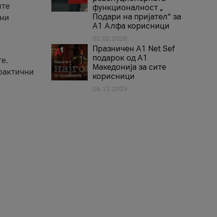
ите
функционалност „
Подари на пријател“ за
вни
А1 Алфа корисници
02.02.2026
Празничен A1 Net Sеf
подарок од А1
е.
Македонија за сите
практични
корисници
04.12.2025