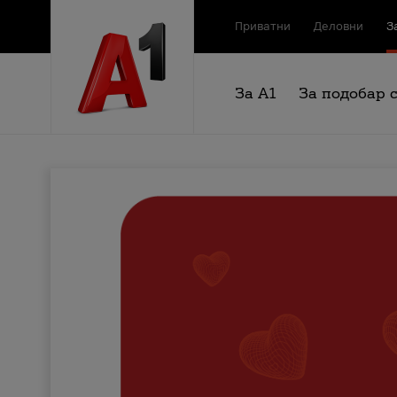
Приватни
Деловни
З
За А1
За подобар 