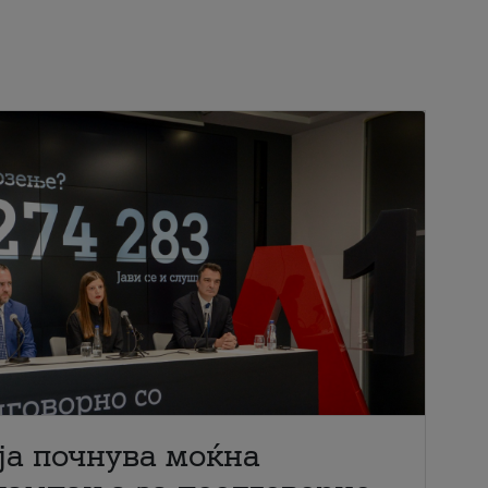
ја почнува моќна