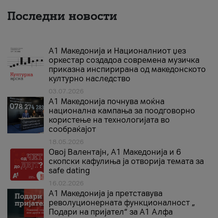
Последни новости
А1 Македонија и Националниот џез
оркестар создадоа современа музичка
приказна инспирирана од македонското
културно наследство
03.07.2026
A1 Македонија почнува моќна
национална кампања за поодговорно
користење на технологијата во
сообраќајот
18.05.2026
Овој Валентајн, A1 Македонија и 6
скопски кафулиња ја отворија темата за
safe dating
16.02.2026
А1 Македонија ја претставува
револуционерната функционалност „
Подари на пријател“ за А1 Алфа