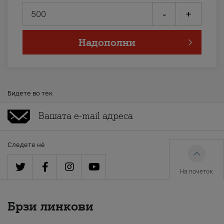
-
+
Надополни
Бидете во тек
Следете нè
На почеток
Брзи линкови