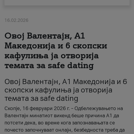
За нас
16.02.2026
#ПодобарОнлајн
Овој Валентајн, A1
Македонија и 6 скопски
кафулиња ја отворија
темата за safe dating
Овој Валентајн, A1 Македонија и 6
скопски кафулиња ја отворија
темата за safe dating
Скопје, 16 февруари 2026 г. – Одбележувањето на
Валентајн минатиот викенд беше причина А1 да
потсети дека, во време кога запознавањата се
почесто започнуваат онлајн, безбедноста треба да