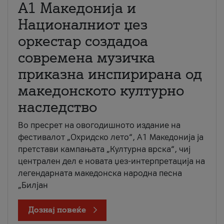
А1 Македонија и
Националниот џез
оркестар создадоа
современа музичка
приказна инспирирана од
македонското културно
наследство
Во пресрет на овогодишното издание на
фестивалот „Охридско лето“, А1 Македонија ја
претстави кампањата „Културна врска“, чиј
централен дел е новата џез-интерпретација на
легендарната македонска народна песна
„Билјан
Дознај повеќе