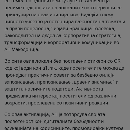
се темел на односите меѓу луѓето. Особено ја
цениме поддршката на локалните партнери кои се
приклучија на оваа иницијатива, бидејќи токму
нивното учество ја потенцира важноста на темата и
ја прави поцелосна,“ изјави Бранкица Толевска,
раководител на оддел за корпоративна стратегија,
трансформација и корпоративни комуникации во
А1 Македонија.
Во сите овие локали беа поставени стикери со QR
код кој води кон a1.mk, каде посетителите можеа да
пронајдат практични совети за безбедно онлајн
запознавање, препознавање „црвени знамиња“ и
заштита на личните податоци. Активноста
предизвика интерес кај посетители од различни
возрасти, проследена со позитивни реакции.
Со оваа активација, А1 ја потврдува својата
посветеност кон дигиталната безбедност и
едукацијата на корисниците, промовирајќи култура