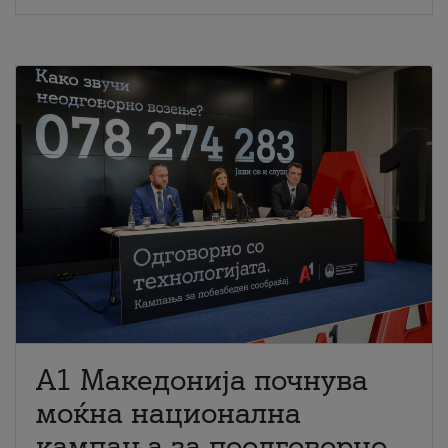
A1 Македонија почнува
моќна национална
кампања за поодговорно