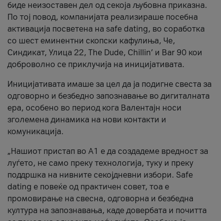
биде неизоставен дел од секоја љубовна приказна.
По тој повод, компанијата реализираше посебна
активација посветена на safe dating, во соработка
со шест еминентни скопски кафулиња, Че,
Синдикат, Улица 22, The Dude, Chillin’ и Bar 90 кои
доброволно се приклучија на иницијативата.
Иницијативата имаше за цел да ја подигне свеста за
одговорно и безбедно запознавање во дигиталната
ера, особено во период кога Валентајн носи
зголемена динамика на нови контакти и
комуникација.
„Нашиот пристап во А1 е да создадеме вредност за
луѓето, не само преку технологија, туку и преку
поддршка на нивните секојдневни избори. Safe
dating е повеќе од практичен совет, тоа е
промовирање на свесна, одговорна и безбедна
култура на запознавања, каде довербата и почитта