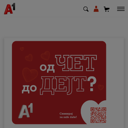
МК
EN
SQ
Приватни
Деловни
Поддршка
Надополни кредит
Плати сметка