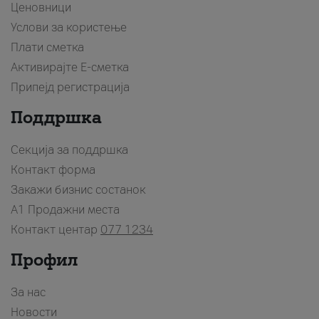
Ценовници
Услови за користење
Плати сметка
Активирајте Е-сметка
Припејд регистрација
Поддршка
Секција за поддршка
Контакт форма
Закажи бизнис состанок
A1 Продажни места
Контакт центар
077 1234
Профил
За нас
Новости