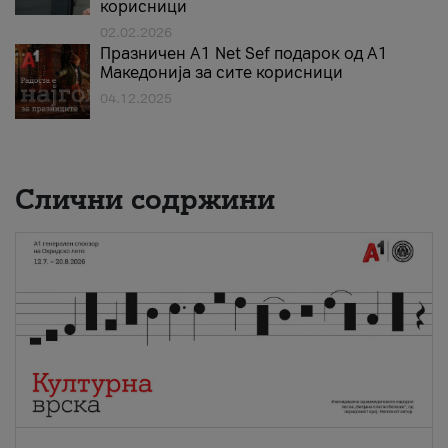
корисници
02.02.2026
Празничен A1 Net Sеf подарок од А1
Македонија за сите корисници
04.12.2025
Слични содржини