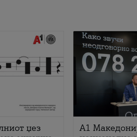
лниот џез
A1 Македони