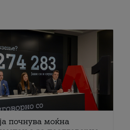
ја почнува моќна