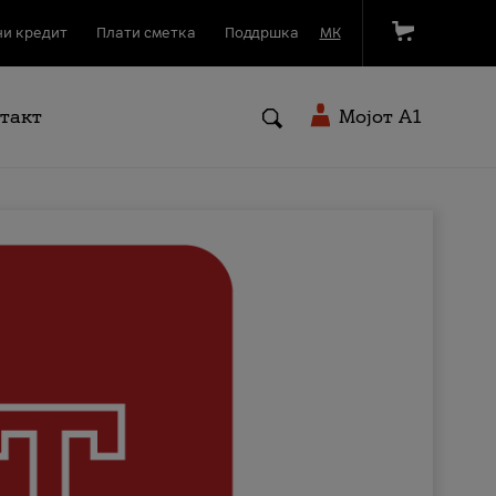
и кредит
Плати сметка
Поддршка
МК
такт
Мојот A1