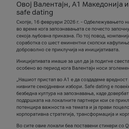
Овој Валентајн, A1 Македонија и
safe dating
Скопје, 16 февруари 2026 г. – Одбележувањето н
во време кога запознавањата се почесто започну
секоја љубовна приказна. По тој повод, компаниј
соработка со шест еминентни скопски кафулиња, Ч
доброволно се приклучија на иницијативата.
Иницијативата имаше за цел да ја подигне свест
особено во период кога Валентајн носи зголеме
„Нашиот пристап во А1 е да создадеме вредност з
нивните секојдневни избори. Safe dating е пове
безбедна култура на запознавања, каде довербат
поддршката на локалните партнери кои се приклу
потенцира важноста на темата и ја прави поцело
корпоративна стратегија, трансформација и кор
Во сите овие локали беа поставени стикери со Q