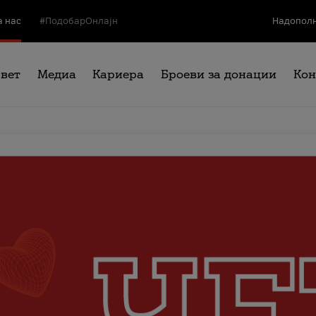
а нас
#ПодобарОнлајн
Надополн
свет
Медиа
Кариера
Броеви за донации
Кон