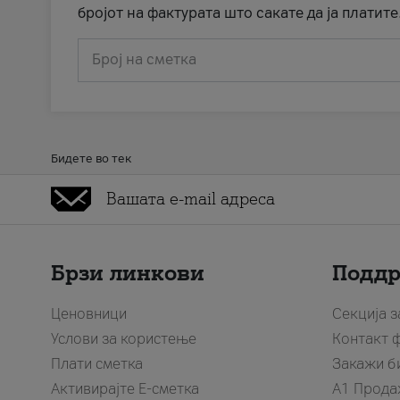
бројот на фактурата што сакате да ја платите
Број на сметка
Бидете во тек
Брзи линкови
Подд
Ценовници
Секција 
Услови за користење
Контакт 
Плати сметка
Закажи б
Активирајте Е-сметка
A1 Прода