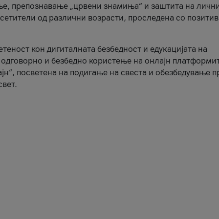
ње, препознавање „црвени знамиња“ и заштита на личн
осетители од различни возрасти, проследена со позити
ветеност кон дигиталната безбедност и едукацијата на
 одговорно и безбедно користење на онлајн платформит
јн“, посветена на подигање на свеста и обезбедување 
свет.