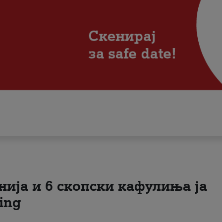
нија и 6 скопски кафулиња ја
ing