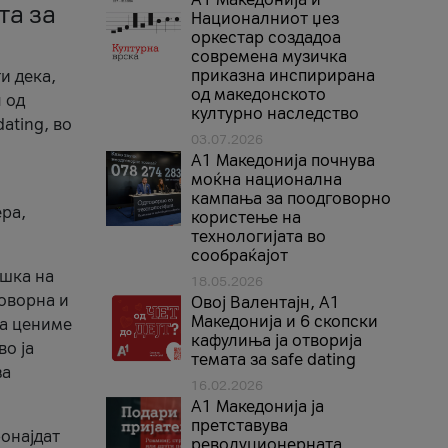
та за
Националниот џез
оркестар создадоа
современа музичка
приказна инспирирана
и дека,
од македонското
 од
културно наследство
ating, во
03.07.2026
A1 Македонија почнува
моќна национална
кампања за поодговорно
ера,
користење на
технологијата во
сообраќајот
ршка на
18.05.2026
говорна и
Овој Валентајн, A1
Македонија и 6 скопски
ја цениме
кафулиња ја отворија
во ја
темата за safe dating
за
16.02.2026
А1 Македонија ја
претставува
ронајдат
револуционерната