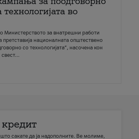
кампања за поодговорно
 технологијата во
со Министерството за внатрешни работи
ја претставија националната општествено
говорно со технологијата“, насочена кон
свест...
 кредит
а што сакате да ја надополните. Ве молиме,