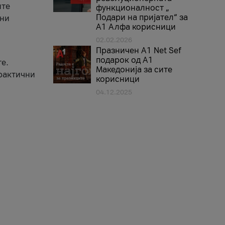
ите
функционалност „
Подари на пријател“ за
вни
А1 Алфа корисници
02.02.2026
Празничен A1 Net Sеf
подарок од А1
е.
Македонија за сите
практични
корисници
04.12.2025