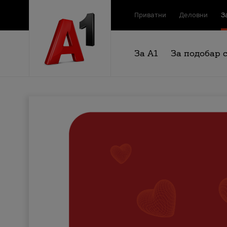
Приватни
Деловни
З
За А1
За подобар 