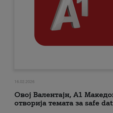
16.02.2026
Овој Валентајн, A1 Македо
отворија темата за safe dat