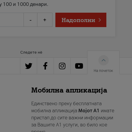
у 100 и 1000 денари.
-
+
Надополни
Следете нè
На почеток
Мобилна апликација
Единствено преку бесплатната
мобилна апликација
Мојот A1
имате
пристап до сите важни информации
за Вашите A1 услуги, во било кое
време.