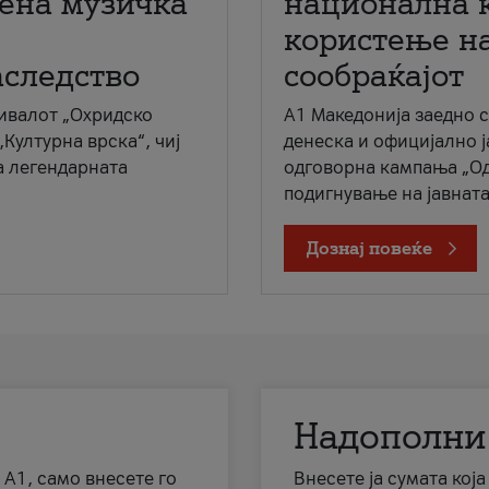
мена музичка
национална 
користење на
аследство
сообраќајот
ивалот „Охридско
A1 Македонија заедно 
„Културна врска“, чиј
денеска и официјално 
а легендарната
одговорна кампања „Од
подигнување на јавната 
Дознај повеќе
Надополни
 А1, само внесете го
Внесете ја сумата кој