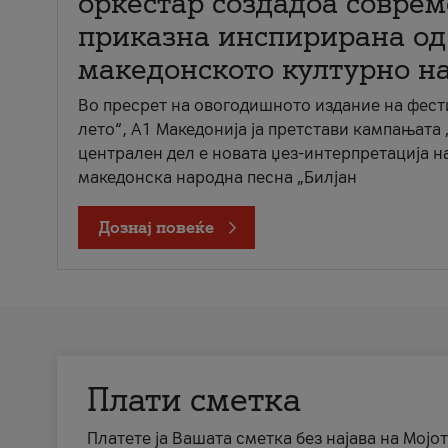
оркестар создадоа совре
приказна инспирирана од
македонското културно н
Во пресрет на овогодишното издание на фест
лето“, А1 Македонија ја претстави кампањата 
централен дел е новата џез-интерпретација н
македонска народна песна „Билјан
Дознај повеќе
Плати сметка
Платете ја Вашата сметка без најава на Мојот