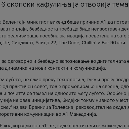
 6 скопски кафулиња ја отворија тема
а Валентајн минатиот викенд беше причина А1 да потсет
ваат онлајн, безбедноста треба да биде неизоставен дел
ата реализираше посебна активација посветена на safe d
е, Синдикат, Улица 22, The Dude, Chillin’ и Bar 90 кои
а за одговорно и безбедно запознавање во дигиталната 
на динамика на нови контакти и комуникација.
а луѓето, не само преку технологија, туку и преку подд
ќе од практичен совет, тоа е промовирање на свесна, од
а и почитта се темел на односите меѓу луѓето. Особено 
чија на оваа иницијатива, бидејќи токму нивното учест
сна,“ изјави Бранкица Толевска, раководител на оддел 
поративни комуникации во А1 Македонија.
R код кој води кон a1.mk, каде посетителите можеа да п