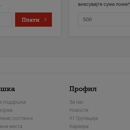
.
внесувајте сума помеѓ
Плати
ршка
Профил
за поддршка
За нас
форма
Новости
изнис состанок
А1 Групација
жни места
Кариера