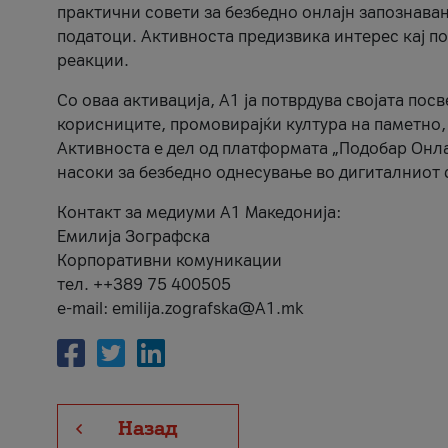
практични совети за безбедно онлајн запознава
податоци. Активноста предизвика интерес кај п
реакции.
Со оваа активација, А1 ја потврдува својата пос
корисниците, промовирајќи култура на паметно,
Активноста е дел од платформата „Подобар Онла
насоки за безбедно однесување во дигиталниот 
Контакт за медиуми А1 Македонија:
Емилија Зографска
Корпоративни комуникации
тел. ++389 75 400505
e-mail: emilija.zografska@A1.mk
Назад