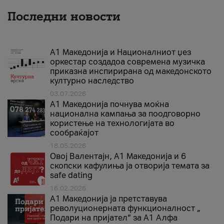
Последни новости
А1 Македонија и Националниот џез
оркестар создадоа современа музичка
приказна инспирирана од македонското
културно наследство
03.07.2026
A1 Македонија почнува моќна
национална кампања за поодговорно
користење на технологијата во
сообраќајот
18.05.2026
Овој Валентајн, A1 Македонија и 6
скопски кафулиња ја отворија темата за
safe dating
16.02.2026
А1 Македонија ја претставува
револуционерната функционалност „
Подари на пријател“ за А1 Алфа