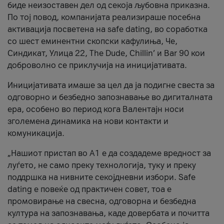
биде неизоставен дел од секоја љубовна приказна.
По тој повод, компанијата реализираше посебна
активација посветена на safe dating, во соработка
со шест еминентни скопски кафулиња, Че,
Синдикат, Улица 22, The Dude, Chillin’ и Bar 90 кои
доброволно се приклучија на иницијативата.
Иницијативата имаше за цел да ја подигне свеста за
одговорно и безбедно запознавање во дигиталната
ера, особено во период кога Валентајн носи
зголемена динамика на нови контакти и
комуникација.
„Нашиот пристап во А1 е да создадеме вредност за
луѓето, не само преку технологија, туку и преку
поддршка на нивните секојдневни избори. Safe
dating е повеќе од практичен совет, тоа е
промовирање на свесна, одговорна и безбедна
култура на запознавања, каде довербата и почитта