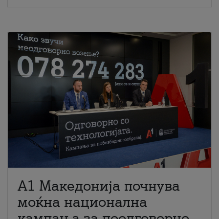
A1 Македонија почнува
моќна национална
кампања за поодговорно