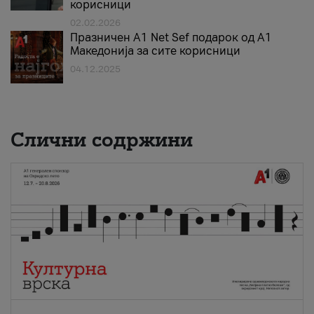
корисници
02.02.2026
Празничен A1 Net Sеf подарок од А1
Македонија за сите корисници
04.12.2025
Слични содржини