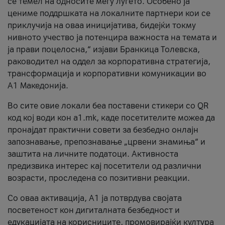
се темел на односите меѓу луѓето. Особено ја
цениме поддршката на локалните партнери кои се
приклучија на оваа иницијатива, бидејќи токму
нивното учество ја потенцира важноста на темата и
ја прави поцелосна,“ изјави Бранкица Толевска,
раководител на оддел за корпоративна стратегија,
трансформација и корпоративни комуникации во
А1 Македонија.
Во сите овие локали беа поставени стикери со QR
код кој води кон a1.mk, каде посетителите можеа да
пронајдат практични совети за безбедно онлајн
запознавање, препознавање „црвени знамиња“ и
заштита на личните податоци. Активноста
предизвика интерес кај посетители од различни
возрасти, проследена со позитивни реакции.
Со оваа активација, А1 ја потврдува својата
посветеност кон дигиталната безбедност и
едукацијата на корисниците, промовирајќи култура