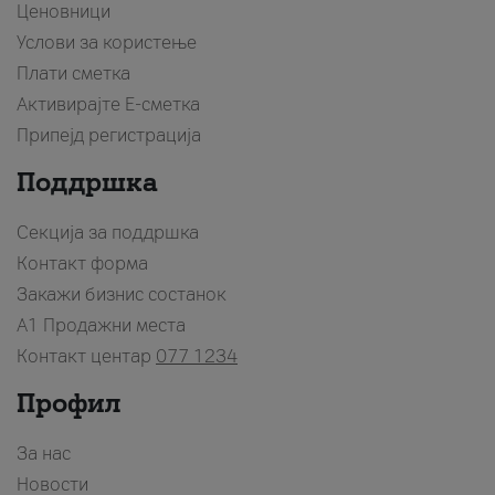
Ценовници
Услови за користење
Плати сметка
Активирајте Е-сметка
Припејд регистрација
Поддршка
Секција за поддршка
Контакт форма
Закажи бизнис состанок
A1 Продажни места
Контакт центар
077 1234
Профил
За нас
Новости