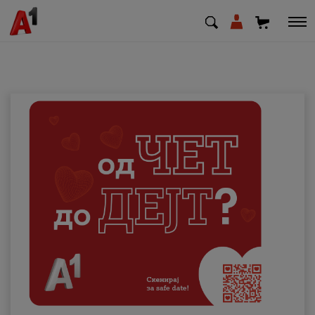
МК
EN
SQ
Приватни
Деловни
Поддршка
Надополни кредит
Плати сметка