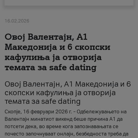
За нас
16.02.2026
#ПодобарОнлајн
Овој Валентајн, A1
Македонија и 6 скопски
кафулиња ја отворија
темата за safe dating
Овој Валентајн, A1 Македонија и 6
скопски кафулиња ја отворија
темата за safe dating
Скопје, 16 февруари 2026 г. – Одбележувањето на
Валентајн минатиот викенд беше причина А1 да
потсети дека, во време кога запознавањата се
почесто започнуваат онлајн, безбедноста треба да