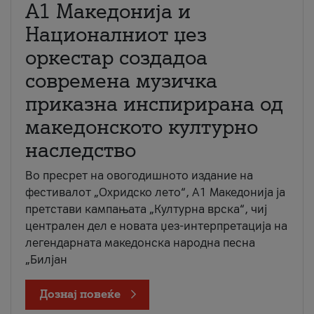
А1 Македонија и
Националниот џез
оркестар создадоа
современа музичка
приказна инспирирана од
македонското културно
наследство
Во пресрет на овогодишното издание на
фестивалот „Охридско лето“, А1 Македонија ја
претстави кампањата „Културна врска“, чиј
централен дел е новата џез-интерпретација на
легендарната македонска народна песна
„Билјан
Дознај повеќе