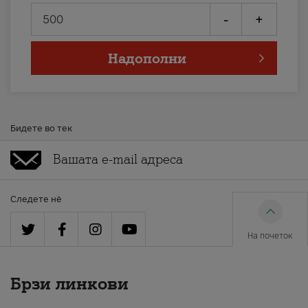
-
+
Надополни
Бидете во тек
Следете нè
На почеток
Брзи линкови