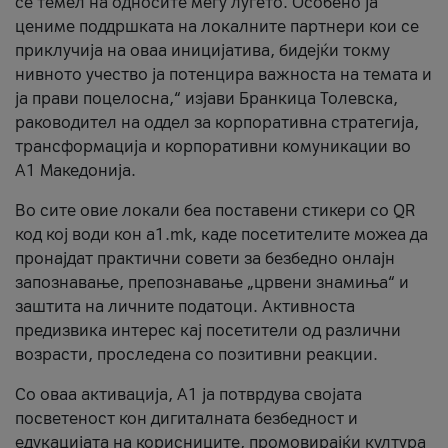
се темел на односите меѓу луѓето. Особено ја
цениме поддршката на локалните партнери кои се
приклучија на оваа иницијатива, бидејќи токму
нивното учество ја потенцира важноста на темата и
ја прави поцелосна,“ изјави Бранкица Толевска,
раководител на оддел за корпоративна стратегија,
трансформација и корпоративни комуникации во
А1 Македонија.
Во сите овие локали беа поставени стикери со QR
код кој води кон a1.mk, каде посетителите можеа да
пронајдат практични совети за безбедно онлајн
запознавање, препознавање „црвени знамиња“ и
заштита на личните податоци. Активноста
предизвика интерес кај посетители од различни
возрасти, проследена со позитивни реакции.
Со оваа активација, А1 ја потврдува својата
посветеност кон дигиталната безбедност и
едукацијата на корисниците, промовирајќи култура