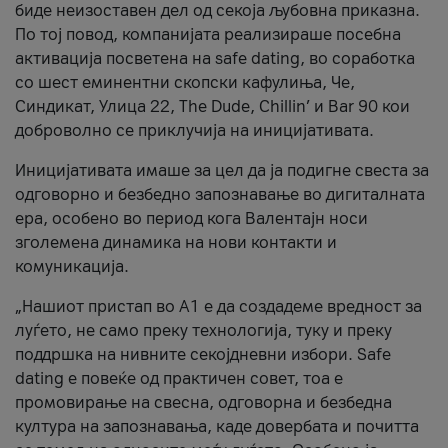
биде неизоставен дел од секоја љубовна приказна.
По тој повод, компанијата реализираше посебна
активација посветена на safe dating, во соработка
со шест еминентни скопски кафулиња, Че,
Синдикат, Улица 22, The Dude, Chillin’ и Bar 90 кои
доброволно се приклучија на иницијативата.
Иницијативата имаше за цел да ја подигне свеста за
одговорно и безбедно запознавање во дигиталната
ера, особено во период кога Валентајн носи
зголемена динамика на нови контакти и
комуникација.
„Нашиот пристап во А1 е да создадеме вредност за
луѓето, не само преку технологија, туку и преку
поддршка на нивните секојдневни избори. Safe
dating е повеќе од практичен совет, тоа е
промовирање на свесна, одговорна и безбедна
култура на запознавања, каде довербата и почитта