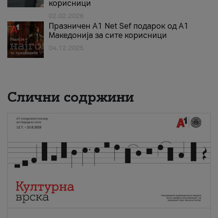
корисници
02.02.2026
Празничен A1 Net Sеf подарок од А1
Македонија за сите корисници
04.12.2025
Слични содржини