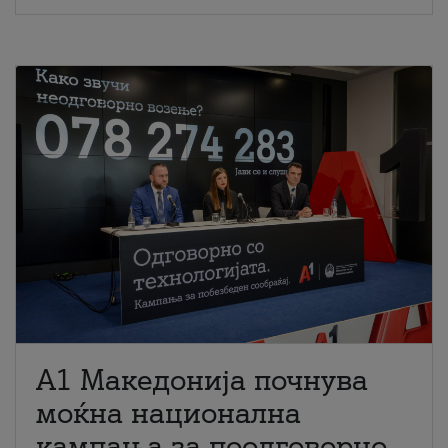
A1 Македонија почнува
моќна национална
кампања за поодговорно