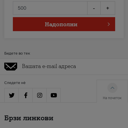
-
+
Надополни
Бидете во тек
Следете нè
На почеток
Брзи линкови