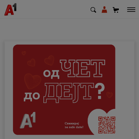
МК
EN
SQ
Приватни
Деловни
Поддршка
Надополни кредит
Плати сметка