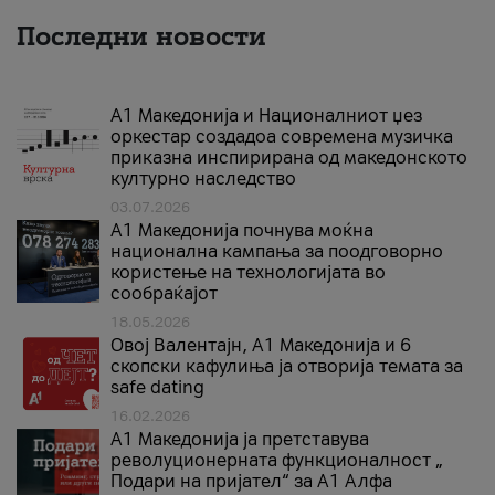
Последни новости
А1 Македонија и Националниот џез
оркестар создадоа современа музичка
приказна инспирирана од македонското
културно наследство
03.07.2026
A1 Македонија почнува моќна
национална кампања за поодговорно
користење на технологијата во
сообраќајот
18.05.2026
Овој Валентајн, A1 Македонија и 6
скопски кафулиња ја отворија темата за
safe dating
16.02.2026
А1 Македонија ја претставува
револуционерната функционалност „
Подари на пријател“ за А1 Алфа