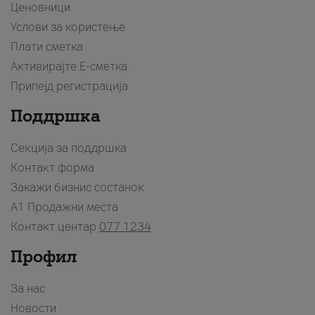
Ценовници
Услови за користење
Плати сметка
Активирајте Е-сметка
Припејд регистрација
Поддршка
Секција за поддршка
Контакт форма
Закажи бизнис состанок
A1 Продажни места
Контакт центар
077 1234
Профил
За нас
Новости