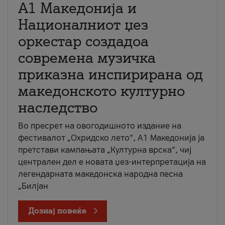
А1 Македонија и
Националниот џез
оркестар создадоа
современа музичка
приказна инспирирана од
македонското културно
наследство
Во пресрет на овогодишното издание на
фестивалот „Охридско лето“, А1 Македонија ја
претстави кампањата „Културна врска“, чиј
централен дел е новата џез-интерпретација на
легендарната македонска народна песна
„Билјан
Дознај повеќе