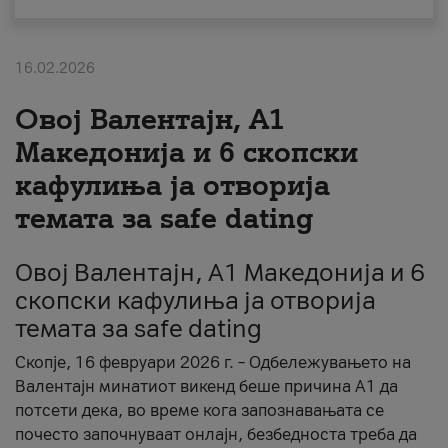
За нас
16.02.2026
#ПодобарОнлајн
Овој Валентајн, A1
Македонија и 6 скопски
кафулиња ја отворија
темата за safe dating
Овој Валентајн, A1 Македонија и 6
скопски кафулиња ја отворија
темата за safe dating
Скопје, 16 февруари 2026 г. – Одбележувањето на
Валентајн минатиот викенд беше причина А1 да
потсети дека, во време кога запознавањата се
почесто започнуваат онлајн, безбедноста треба да