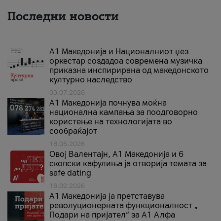
Последни новости
А1 Македонија и Националниот џез
оркестар создадоа современа музичка
приказна инспирирана од македонското
културно наследство
03.07.2026
A1 Македонија почнува моќна
национална кампања за поодговорно
користење на технологијата во
сообраќајот
18.05.2026
Овој Валентајн, A1 Македонија и 6
скопски кафулиња ја отворија темата за
safe dating
16.02.2026
А1 Македонија ја претставува
револуционерната функционалност „
Подари на пријател“ за А1 Алфа