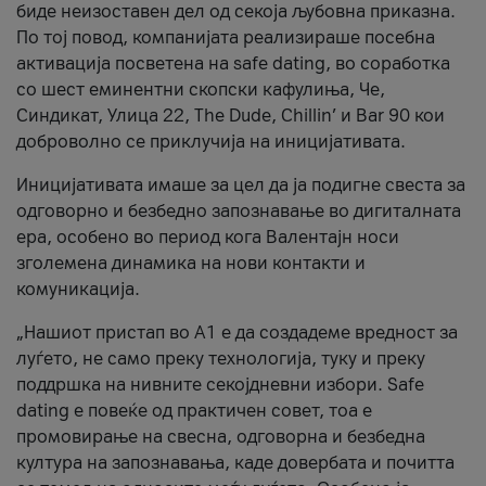
биде неизоставен дел од секоја љубовна приказна.
По тој повод, компанијата реализираше посебна
активација посветена на safe dating, во соработка
со шест еминентни скопски кафулиња, Че,
Синдикат, Улица 22, The Dude, Chillin’ и Bar 90 кои
доброволно се приклучија на иницијативата.
Иницијативата имаше за цел да ја подигне свеста за
одговорно и безбедно запознавање во дигиталната
ера, особено во период кога Валентајн носи
зголемена динамика на нови контакти и
комуникација.
„Нашиот пристап во А1 е да создадеме вредност за
луѓето, не само преку технологија, туку и преку
поддршка на нивните секојдневни избори. Safe
dating е повеќе од практичен совет, тоа е
промовирање на свесна, одговорна и безбедна
култура на запознавања, каде довербата и почитта