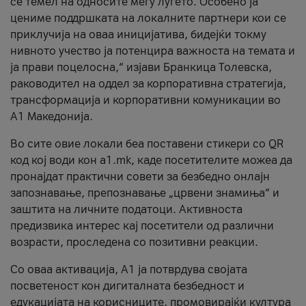
се темел на односите меѓу луѓето. Особено ја
цениме поддршката на локалните партнери кои се
приклучија на оваа иницијатива, бидејќи токму
нивното учество ја потенцира важноста на темата и
ја прави поцелосна,“ изјави Бранкица Толевска,
раководител на оддел за корпоративна стратегија,
трансформација и корпоративни комуникации во
А1 Македонија.
Во сите овие локали беа поставени стикери со QR
код кој води кон a1.mk, каде посетителите можеа да
пронајдат практични совети за безбедно онлајн
запознавање, препознавање „црвени знамиња“ и
заштита на личните податоци. Активноста
предизвика интерес кај посетители од различни
возрасти, проследена со позитивни реакции.
Со оваа активација, А1 ја потврдува својата
посветеност кон дигиталната безбедност и
едукацијата на корисниците, промовирајќи култура