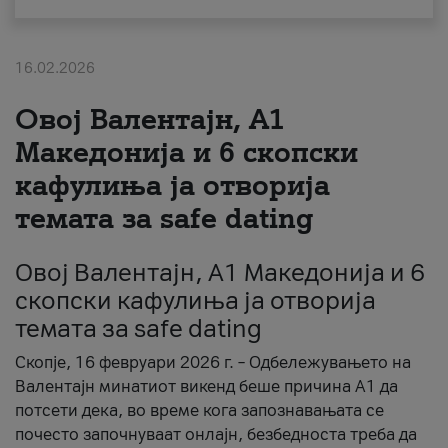
За нас
16.02.2026
#ПодобарОнлајн
Овој Валентајн, A1
Македонија и 6 скопски
кафулиња ја отворија
темата за safe dating
Овој Валентајн, A1 Македонија и 6
скопски кафулиња ја отворија
темата за safe dating
Скопје, 16 февруари 2026 г. – Одбележувањето на
Валентајн минатиот викенд беше причина А1 да
потсети дека, во време кога запознавањата се
почесто започнуваат онлајн, безбедноста треба да