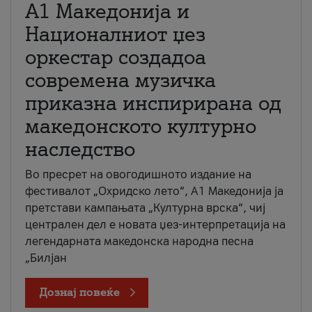
А1 Македонија и
Националниот џез
оркестар создадоа
современа музичка
приказна инспирирана од
македонското културно
наследство
Во пресрет на овогодишното издание на
фестивалот „Охридско лето“, А1 Македонија ја
претстави кампањата „Културна врска“, чиј
централен дел е новата џез-интерпретација на
легендарната македонска народна песна
„Билјан
Дознај повеќе