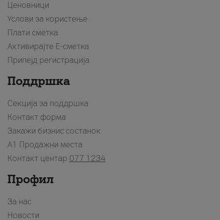
Ценовници
Услови за користење
Плати сметка
Активирајте Е-сметка
Припејд регистрација
Поддршка
Секција за поддршка
Контакт форма
Закажи бизнис состанок
A1 Продажни места
Контакт центар
077 1234
Профил
За нас
Новости