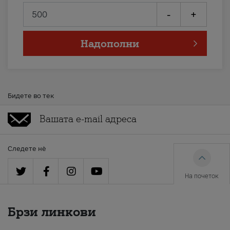
-
+
Надополни
Бидете во тек
Следете нè
На почеток
Брзи линкови