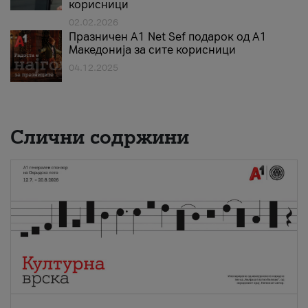
корисници
02.02.2026
Празничен A1 Net Sеf подарок од А1
Македонија за сите корисници
04.12.2025
Слични содржини