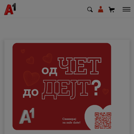
МК
EN
SQ
Приватни
Деловни
Поддршка
Надополни кредит
Плати сметка