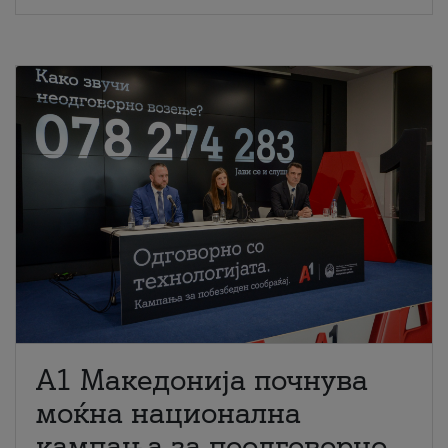
A1 Македонија почнува
моќна национална
кампања за поодговорно