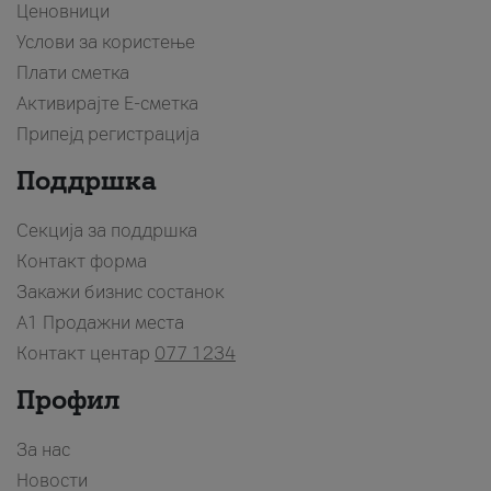
Ценовници
Услови за користење
Плати сметка
Активирајте Е-сметка
Припејд регистрација
Поддршка
Секција за поддршка
Контакт форма
Закажи бизнис состанок
A1 Продажни места
Контакт центар
077 1234
Профил
За нас
Новости