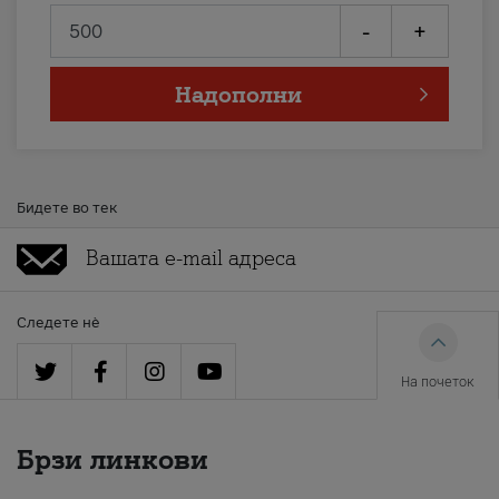
-
+
Надополни
Бидете во тек
Следете нè
На почеток
Брзи линкови