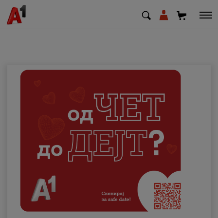
МК
EN
SQ
Приватни
Деловни
Поддршка
Надополни кредит
Плати сметка