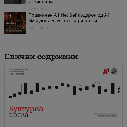
корисници
02.02.2026
Празничен A1 Net Sеf подарок од А1
Македонија за сите корисници
04.12.2025
Слични содржини