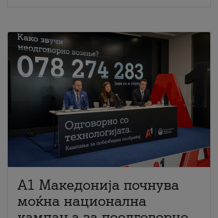
A1 Македонија почнува
моќна национална
кампања за поодговорно