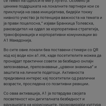
се темел на односите меѓу луѓето. Особено ја
цениме поддршката на локалните партнери кои се
приклучија на оваа иницијатива, бидејќи токму
нивното учество ја потенцира важноста на темата и
ја прави поцелосна,“ изјави Бранкица Толевска,
раководител на оддел за корпоративна стратегија,
трансформација и корпоративни комуникации во
А1 Македонија.
Во сите овие локали беа поставени стикери со QR
код кој води кон a1.mk, каде посетителите можеа да
пронајдат практични совети за безбедно онлајн
запознавање, препознавање „црвени знамиња“ и
заштита на личните податоци. Активноста
предизвика интерес кај посетители од различни
возрасти, проследена со позитивни реакции.
Со оваа активација, А1 ја потврдува својата
посветеност кон дигиталната безбедност и
едукацијата на корисниците, промовирајќи култура