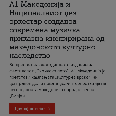
А1 Македонија и
Националниот џез
оркестар создадоа
современа музичка
приказна инспирирана од
македонското културно
наследство
Во пресрет на овогодишното издание на
фестивалот „Охридско лето“, А1 Македонија ја
претстави кампањата „Културна врска“, чиј
централен дел е новата џез-интерпретација на
легендарната македонска народна песна
„Билјан
Дознај повеќе