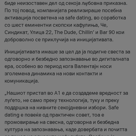
биде неизоставен дел од секоја љубовна приказна.
По тој повод, компанијата реализираше посебна
активација посветена на safe dating, во соработка
со шест еминентни скопски кафулиња, Че,
Синдикат, Улица 22, The Dude, Chillin’ и Bar 90 кои
доброволно се приклучија на иницијативата.
Иницијативата имаше за цел да ја подигне свеста за
одговорно и безбедно запознавање во дигиталната
ера, особено во период кога Валентајн носи
зголемена динамика на нови контакти и
комуникација.
„Нашиот пристап во А1 е да создадеме вредност за
луѓето, не само преку технологија, туку и преку
поддршка на нивните секојдневни избори. Safe
dating е повеќе од практичен совет, тоа е
промовирање на свесна, одговорна и безбедна
култура на запознавања, каде довербата и почитта