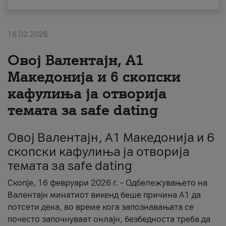
За нас
16.02.2026
#ПодобарОнлајн
Овој Валентајн, A1
Македонија и 6 скопски
кафулиња ја отворија
темата за safe dating
Овој Валентајн, A1 Македонија и 6
скопски кафулиња ја отворија
темата за safe dating
Скопје, 16 февруари 2026 г. – Одбележувањето на
Валентајн минатиот викенд беше причина А1 да
потсети дека, во време кога запознавањата се
почесто започнуваат онлајн, безбедноста треба да