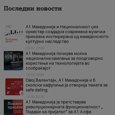
Последни новости
А1 Македонија и Националниот џез
оркестар создадоа современа музичка
приказна инспирирана од македонското
културно наследство
03.07.2026
A1 Македонија почнува моќна
национална кампања за поодговорно
користење на технологијата во
сообраќајот
18.05.2026
Овој Валентајн, A1 Македонија и 6
скопски кафулиња ја отворија темата за
safe dating
16.02.2026
А1 Македонија ја претставува
револуционерната функционалност „
Подари на пријател“ за А1 Алфа