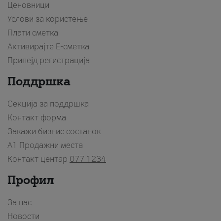
Ценовници
Услови за користење
Плати сметка
Активирајте Е-сметка
Припејд регистрација
Поддршка
Секција за поддршка
Контакт форма
Закажи бизнис состанок
A1 Продажни места
Контакт центар
077 1234
Профил
За нас
Новости