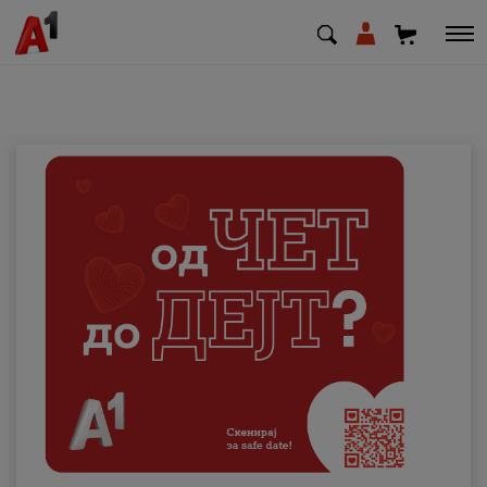
МК
EN
SQ
Приватни
Деловни
Поддршка
Надополни кредит
Плати сметка