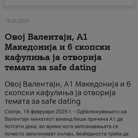
За нас
16.02.2026
#ПодобарОнлајн
Овој Валентајн, A1
Македонија и 6 скопски
кафулиња ја отворија
темата за safe dating
Овој Валентајн, A1 Македонија и 6
скопски кафулиња ја отворија
темата за safe dating
Скопје, 16 февруари 2026 г. – Одбележувањето на
Валентајн минатиот викенд беше причина А1 да
потсети дека, во време кога запознавањата се
почесто започнуваат онлајн, безбедноста треба да