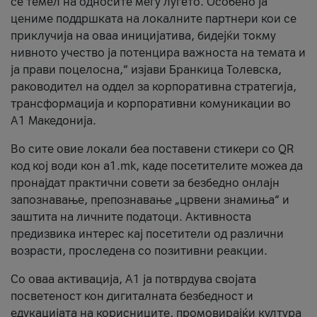
се темел на односите меѓу луѓето. Особено ја
цениме поддршката на локалните партнери кои се
приклучија на оваа иницијатива, бидејќи токму
нивното учество ја потенцира важноста на темата и
ја прави поцелосна,“ изјави Бранкица Толевска,
раководител на оддел за корпоративна стратегија,
трансформација и корпоративни комуникации во
А1 Македонија.
Во сите овие локали беа поставени стикери со QR
код кој води кон a1.mk, каде посетителите можеа да
пронајдат практични совети за безбедно онлајн
запознавање, препознавање „црвени знамиња“ и
заштита на личните податоци. Активноста
предизвика интерес кај посетители од различни
возрасти, проследена со позитивни реакции.
Со оваа активација, А1 ја потврдува својата
посветеност кон дигиталната безбедност и
едукацијата на корисниците, промовирајќи култура