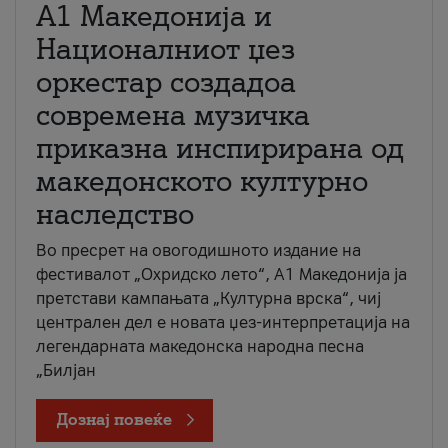
А1 Македонија и
Националниот џез
оркестар создадоа
современа музичка
приказна инспирирана од
македонското културно
наследство
Во пресрет на овогодишното издание на
фестивалот „Охридско лето“, А1 Македонија ја
претстави кампањата „Културна врска“, чиј
централен дел е новата џез-интерпретација на
легендарната македонска народна песна
„Билјан
Дознај повеќе