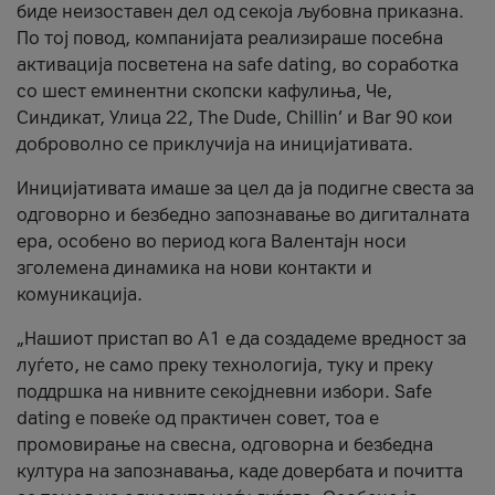
биде неизоставен дел од секоја љубовна приказна.
По тој повод, компанијата реализираше посебна
активација посветена на safe dating, во соработка
со шест еминентни скопски кафулиња, Че,
Синдикат, Улица 22, The Dude, Chillin’ и Bar 90 кои
доброволно се приклучија на иницијативата.
Иницијативата имаше за цел да ја подигне свеста за
одговорно и безбедно запознавање во дигиталната
ера, особено во период кога Валентајн носи
зголемена динамика на нови контакти и
комуникација.
„Нашиот пристап во А1 е да создадеме вредност за
луѓето, не само преку технологија, туку и преку
поддршка на нивните секојдневни избори. Safe
dating е повеќе од практичен совет, тоа е
промовирање на свесна, одговорна и безбедна
култура на запознавања, каде довербата и почитта