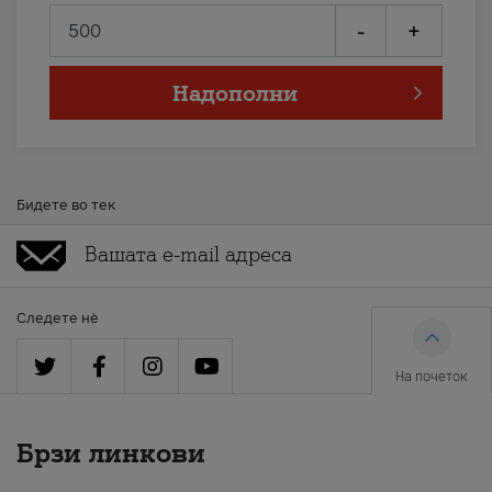
-
+
Надополни
Бидете во тек
Следете нè
На почеток
Брзи линкови