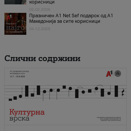
корисници
02.02.2026
Празничен A1 Net Sеf подарок од А1
Македонија за сите корисници
04.12.2025
Слични содржини