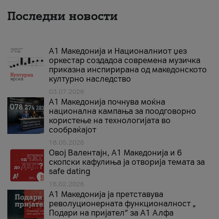
Последни новости
А1 Македонија и Националниот џез
оркестар создадоа современа музичка
приказна инспирирана од македонското
културно наследство
03.07.2026
A1 Македонија почнува моќна
национална кампања за поодговорно
користење на технологијата во
сообраќајот
18.05.2026
Овој Валентајн, A1 Македонија и 6
скопски кафулиња ја отворија темата за
safe dating
16.02.2026
А1 Македонија ја претставува
револуционерната функционалност „
Подари на пријател“ за А1 Алфа