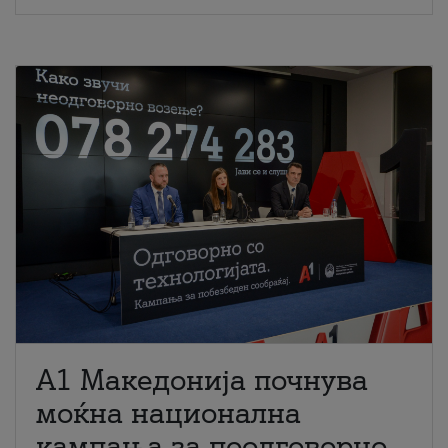
A1 Македонија почнува
моќна национална
кампања за поодговорно