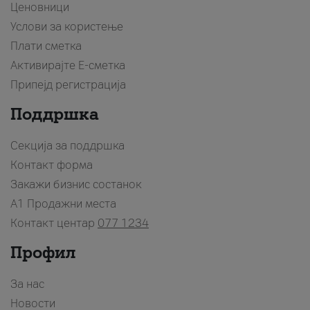
Ценовници
Услови за користење
Плати сметка
Активирајте Е-сметка
Припејд регистрација
Поддршка
Секција за поддршка
Контакт форма
Закажи бизнис состанок
A1 Продажни места
Контакт центар
077 1234
Профил
За нас
Новости