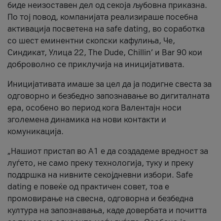
биде неизоставен дел од секоја љубовна приказна.
По тој повод, компанијата реализираше посебна
активација посветена на safe dating, во соработка
со шест еминентни скопски кафулиња, Че,
Синдикат, Улица 22, The Dude, Chillin’ и Bar 90 кои
доброволно се приклучија на иницијативата.
Иницијативата имаше за цел да ја подигне свеста за
одговорно и безбедно запознавање во дигиталната
ера, особено во период кога Валентајн носи
зголемена динамика на нови контакти и
комуникација.
„Нашиот пристап во А1 е да создадеме вредност за
луѓето, не само преку технологија, туку и преку
поддршка на нивните секојдневни избори. Safe
dating е повеќе од практичен совет, тоа е
промовирање на свесна, одговорна и безбедна
култура на запознавања, каде довербата и почитта