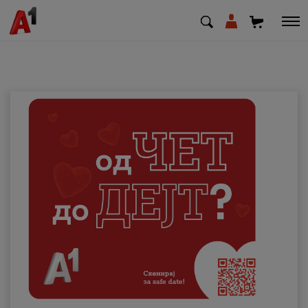
МК
EN
SQ
Приватни
Деловни
Поддршка
Надополни кредит
Плати сметка