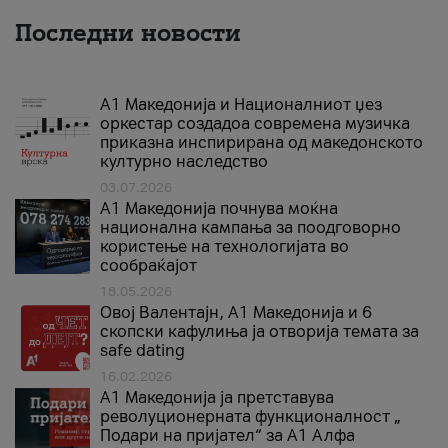
Последни новости
А1 Македонија и Националниот џез
оркестар создадоа современа музичка
приказна инспирирана од македонското
културно наследство
03.07.2026
A1 Македонија почнува моќна
национална кампања за поодговорно
користење на технологијата во
сообраќајот
18.05.2026
Овој Валентајн, A1 Македонија и 6
скопски кафулиња ја отворија темата за
safe dating
16.02.2026
А1 Македонија ја претставува
револуционерната функционалност „
Подари на пријател“ за А1 Алфа