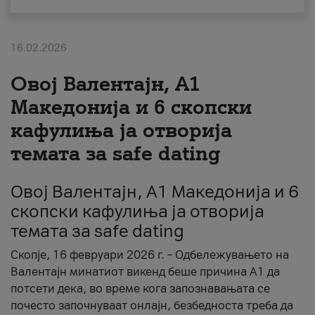
За нас
16.02.2026
#ПодобарОнлајн
Овој Валентајн, A1
Македонија и 6 скопски
кафулиња ја отворија
темата за safe dating
Овој Валентајн, A1 Македонија и 6
скопски кафулиња ја отворија
темата за safe dating
Скопје, 16 февруари 2026 г. – Одбележувањето на
Валентајн минатиот викенд беше причина А1 да
потсети дека, во време кога запознавањата се
почесто започнуваат онлајн, безбедноста треба да