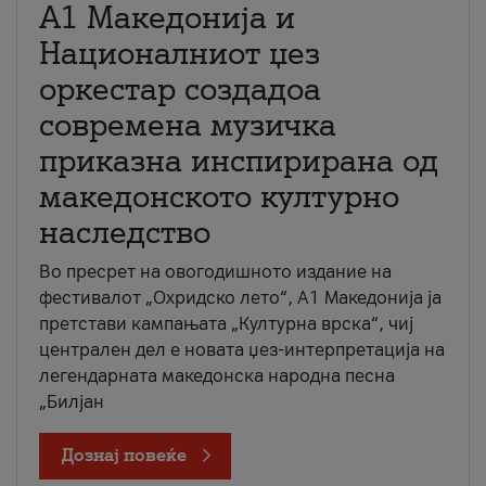
А1 Македонија и
Националниот џез
оркестар создадоа
современа музичка
приказна инспирирана од
македонското културно
наследство
Во пресрет на овогодишното издание на
фестивалот „Охридско лето“, А1 Македонија ја
претстави кампањата „Културна врска“, чиј
централен дел е новата џез-интерпретација на
легендарната македонска народна песна
„Билјан
Дознај повеќе