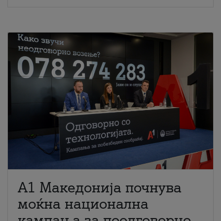
A1 Македонија почнува
моќна национална
кампања за поодговорно