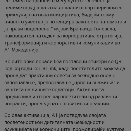
се темел на односите меѓу луѓето. Особено ја
цениме поддршката на локалните партнери кои се
приклучија на оваа иницијатива, бидејќи токму
нивното учество ја потенцира важноста на темата и
ја прави поцелосна,“ изјави Бранкица Толевска,
раководител на оддел за корпоративна стратегија,
трансформација и корпоративни комуникации во
А1 Македонија.
Во сите овие локали беа поставени стикери со QR
код кој води кон a1.mk, каде посетителите можеа да
пронајдат практични совети за безбедно онлајн
запознавање, препознавање „црвени знамиња“ и
заштита на личните податоци. Активноста
предизвика интерес кај посетители од различни
возрасти, проследена со позитивни реакции.
Со оваа активација, А1 ја потврдува својата
посветеност кон дигиталната безбедност и
едукацијата на корисниците, промовирајќи култура