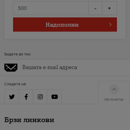
-
+
Надополни
Бидете во тек
Следете нè
На почеток
Брзи линкови