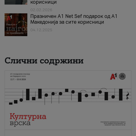
корисници
02.02.2026
Празничен A1 Net Sеf подарок од А1
Македонија за сите корисници
04.12.2025
Слични содржини