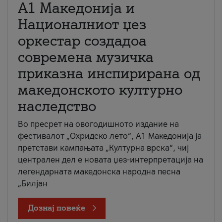
А1 Македонија и
Националниот џез
оркестар создадоа
современа музичка
приказна инспирирана од
македонското културно
наследство
Во пресрет на овогодишното издание на
фестивалот „Охридско лето“, А1 Македонија ја
претстави кампањата „Културна врска“, чиј
централен дел е новата џез-интерпретација на
легендарната македонска народна песна
„Билјан
Дознај повеќе