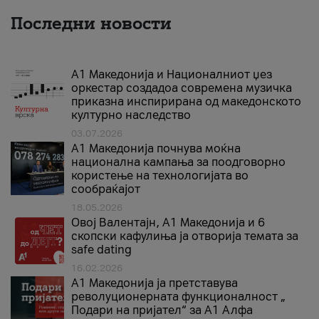
Последни новости
А1 Македонија и Националниот џез
оркестар создадоа современа музичка
приказна инспирирана од македонското
културно наследство
03.07.2026
A1 Македонија почнува моќна
национална кампања за поодговорно
користење на технологијата во
сообраќајот
18.05.2026
Овој Валентајн, A1 Македонија и 6
скопски кафулиња ја отворија темата за
safe dating
16.02.2026
А1 Македонија ја претставува
револуционерната функционалност „
Подари на пријател“ за А1 Алфа