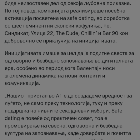
биде неизоставен дел од секоја љубовна приказна.
По тој повод, компанијата реализираше посебна
активација посветена на safe dating, во соработка
со шест еминентни скопски кафулиња, Че,
Синдикат, Улица 22, The Dude, Chillin’ и Bar 90 кои
доброволно се приклучија на иницијативата.
Иницијативата имаше за цел да ја подигне свеста за
одговорно и безбедно запознавање во дигиталната
ера, особено во период кога Валентајн носи
зголемена динамика на нови контакти и
комуникација.
„Нашиот пристап во А1 е да создадеме вредност за
луѓето, не само преку технологија, туку и преку
поддршка на нивните секојдневни избори. Safe
dating е повеќе од практичен совет, тоа е
промовирање на свесна, одговорна и безбедна
култура на запознавања, каде довербата и почитта