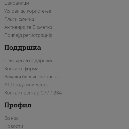
Ценовници
Услови за користење
Плати сметка
Активирајте Е-сметка
Припејд регистрација
Поддршка
Секција за поддршка
Контакт форма
Закажи бизнис состанок
A1 Продажни места
Контакт центар
077 1234
Профил
За нас
Новости