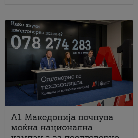
A1 Македонија почнува
моќна национална
кампања за поодговорно