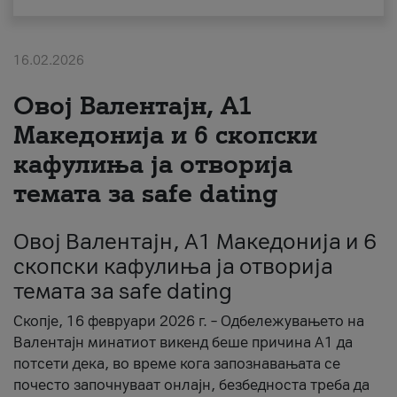
За нас
16.02.2026
#ПодобарОнлајн
Овој Валентајн, A1
Македонија и 6 скопски
кафулиња ја отворија
темата за safe dating
Овој Валентајн, A1 Македонија и 6
скопски кафулиња ја отворија
темата за safe dating
Скопје, 16 февруари 2026 г. – Одбележувањето на
Валентајн минатиот викенд беше причина А1 да
потсети дека, во време кога запознавањата се
почесто започнуваат онлајн, безбедноста треба да