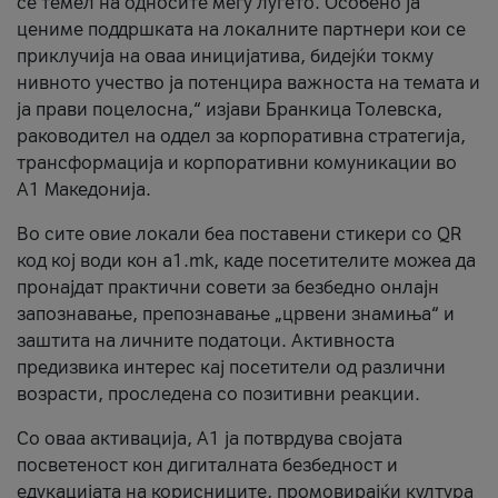
се темел на односите меѓу луѓето. Особено ја
цениме поддршката на локалните партнери кои се
приклучија на оваа иницијатива, бидејќи токму
нивното учество ја потенцира важноста на темата и
ја прави поцелосна,“ изјави Бранкица Толевска,
раководител на оддел за корпоративна стратегија,
трансформација и корпоративни комуникации во
А1 Македонија.
Во сите овие локали беа поставени стикери со QR
код кој води кон a1.mk, каде посетителите можеа да
пронајдат практични совети за безбедно онлајн
запознавање, препознавање „црвени знамиња“ и
заштита на личните податоци. Активноста
предизвика интерес кај посетители од различни
возрасти, проследена со позитивни реакции.
Со оваа активација, А1 ја потврдува својата
посветеност кон дигиталната безбедност и
едукацијата на корисниците, промовирајќи култура