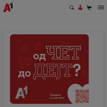
МК
EN
SQ
Приватни
Деловни
Поддршка
Надополни кредит
Плати сметка