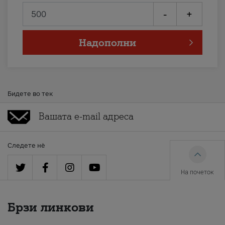
-
+
Надополни
Бидете во тек
Следете нè
На почеток
Брзи линкови