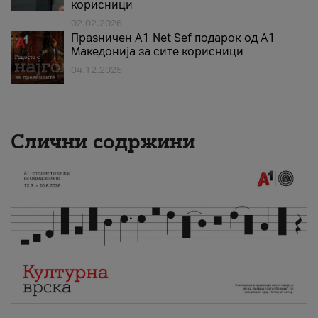
корисници
02.02.2026
Празничен A1 Net Sеf подарок од А1
Македонија за сите корисници
04.12.2025
Слични содржини