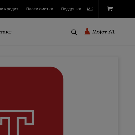
и кредит
Плати сметка
Поддршка
МК
такт
Мојот A1