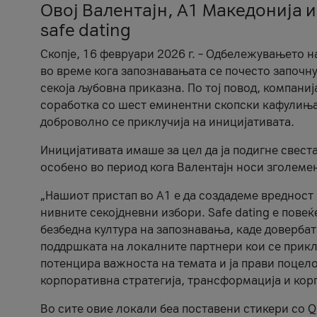
Овој Валентајн, A1 Македонија и
safe dating
Скопје, 16 февруари 2026 г. – Одбележувањето н
во време кога запознавањата се почесто започну
секоја љубовна приказна. По тој повод, компаниј
соработка со шест еминентни скопски кафулиња, Ч
доброволно се приклучија на иницијативата.
Иницијативата имаше за цел да ја подигне свест
особено во период кога Валентајн носи зголеме
„Нашиот пристап во А1 е да создадеме вредност з
нивните секојдневни избори. Safe dating е пове
безбедна култура на запознавања, каде довербат
поддршката на локалните партнери кои се приклу
потенцира важноста на темата и ја прави поцело
корпоративна стратегија, трансформација и кор
Во сите овие локали беа поставени стикери со Q