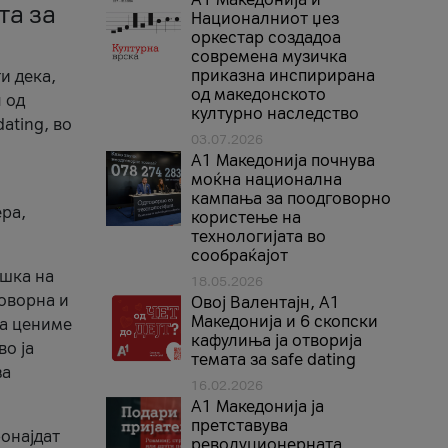
та за
Националниот џез
оркестар создадоа
современа музичка
приказна инспирирана
и дека,
од македонското
 од
културно наследство
ating, во
03.07.2026
A1 Македонија почнува
моќна национална
кампања за поодговорно
ера,
користење на
технологијата во
сообраќајот
ршка на
18.05.2026
говорна и
Овој Валентајн, A1
Македонија и 6 скопски
ја цениме
кафулиња ја отворија
во ја
темата за safe dating
за
16.02.2026
А1 Македонија ја
претставува
ронајдат
револуционерната