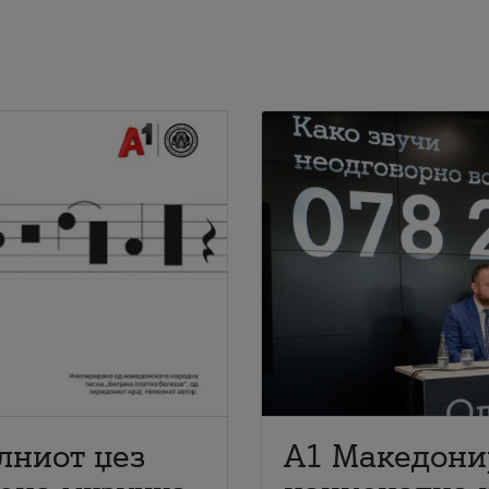
лниот џез
A1 Македони