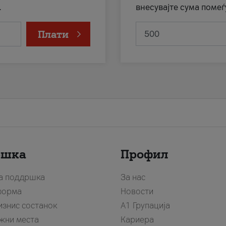
.
внесувајте сума помеѓ
Плати
ршка
Профил
за поддршка
За нас
форма
Новости
изнис состанок
А1 Групација
жни места
Кариера