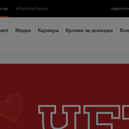
а нас
#ПодобарОнлајн
Надополн
свет
Медиа
Кариера
Броеви за донации
Кон