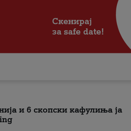
нија и 6 скопски кафулиња ја
ing