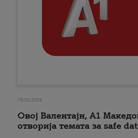
16.02.2026
Овој Валентајн, A1 Македо
отворија темата за safe dat