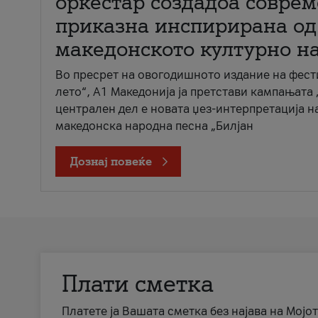
оркестар создадоа совре
приказна инспирирана од
македонското културно н
Во пресрет на овогодишното издание на фест
лето“, А1 Македонија ја претстави кампањата 
централен дел е новата џез-интерпретација н
македонска народна песна „Билјан
Дознај повеќе
Плати сметка
Платете ја Вашата сметка без најава на Мојот