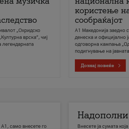
мена музичка
национална 
користење на
аследство
сообраќајот
ивалот „Охридско
A1 Македонија заедно 
„Културна врска“, чиј
денеска и официјално 
а легендарната
одговорна кампања „Од
подигнување на јавната 
Дознај повеќе
Надополни
 А1, само внесете го
Внесете ја сумата кој