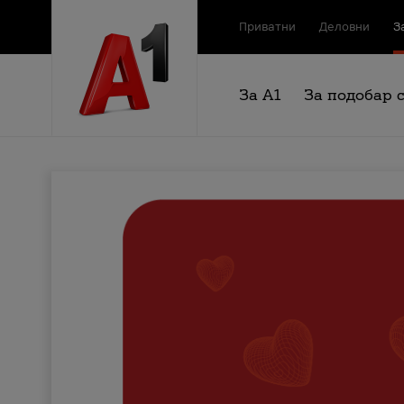
Приватни
Деловни
З
За А1
За подобар 