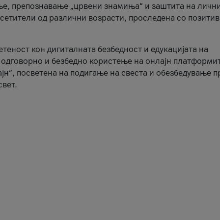
ње, препознавање „црвени знамиња“ и заштита на личн
осетители од различни возрасти, проследена со позити
ветеност кон дигиталната безбедност и едукацијата на
 одговорно и безбедно користење на онлајн платформит
јн“, посветена на подигање на свеста и обезбедување 
свет.