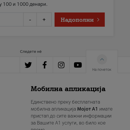
у 100 и 1000 денари.
-
+
Надополни
Следете нè
На почеток
Мобилна апликација
Единствено преку бесплатната
мобилна апликација
Мојот A1
имате
пристап до сите важни информации
за Вашите A1 услуги, во било кое
време.