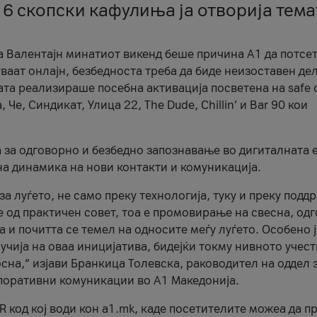
 6 скопски кафулиња ја отворија тема
а Валентајн минатиот викенд беше причина А1 да потсет
ваат онлајн, безбедноста треба да биде неизоставен дел
ата реализираше посебна активација посветена на safe d
е, Синдикат, Улица 22, The Dude, Chillin’ и Bar 90 кои
а за одговорно и безбедно запознавање во дигиталната 
на динамика на нови контакти и комуникација.
а луѓето, не само преку технологија, туку и преку подд
ќе од практичен совет, тоа е промовирање на свесна, од
а и почитта се темел на односите меѓу луѓето. Особено 
чија на оваа иницијатива, бидејќи токму нивното учест
сна,“ изјави Бранкица Толевска, раководител на оддел 
поративни комуникации во А1 Македонија.
R код кој води кон a1.mk, каде посетителите можеа да п