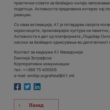
практични совети за безбедно онлајн запознава
податоци. Активноста предизвика интерес кај п
реакции.
Со оваа активација, А1 ја потврдува својата пос
корисниците, промовирајќи култура на паметно,
Активноста е дел од платформата „Подобар Онла
насоки за безбедно однесување во дигиталниот 
Контакт за медиуми А1 Македонија:
Емилија Зографска
Корпоративни комуникации
тел. ++389 75 400505
e-mail: emilija.zografska@A1.mk
Назад