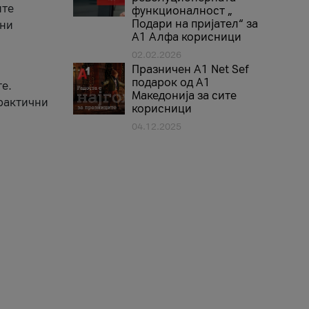
ите
функционалност „
Подари на пријател“ за
вни
А1 Алфа корисници
02.02.2026
Празничен A1 Net Sеf
подарок од А1
е.
Македонија за сите
практични
корисници
04.12.2025