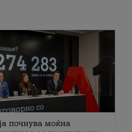
ја почнува моќна