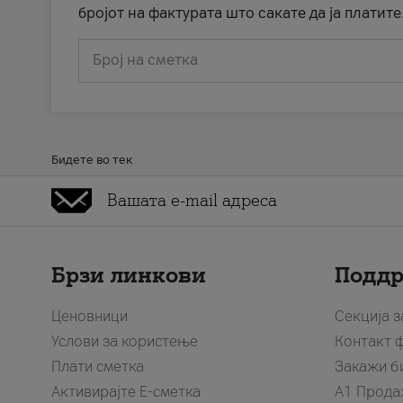
бројот на фактурата што сакате да ја платите
Број на сметка
Бидете во тек
Брзи линкови
Подд
Ценовници
Секција 
Услови за користење
Контакт 
Плати сметка
Закажи б
Активирајте Е-сметка
A1 Прода