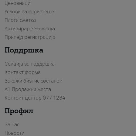
Ценовници
Услови за користење
Плати сметка
Активирајте Е-сметка
Припејд регистрација
Поддршка
Секција за поддршка
Контакт форма
Закажи бизнис состанок
A1 Продажни места
Контакт центар
077 1234
Профил
За нас
Новости