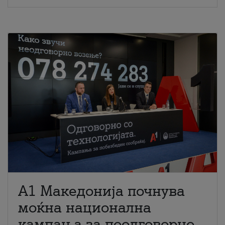
A1 Македонија почнува
моќна национална
кампања за поодговорно