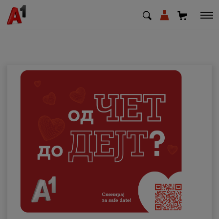
МК
EN
SQ
Приватни
Деловни
Поддршка
Надополни кредит
Плати сметка