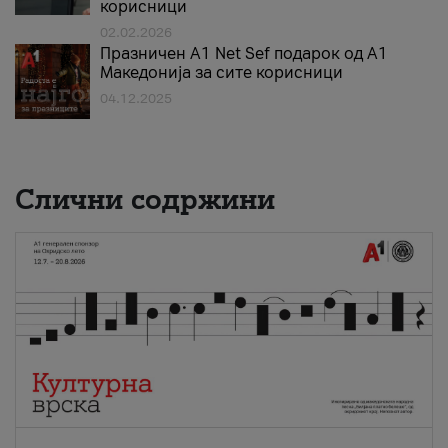
корисници
02.02.2026
Празничен A1 Net Sеf подарок од А1
Македонија за сите корисници
04.12.2025
Слични содржини