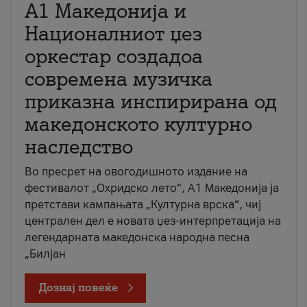
А1 Македонија и
Националниот џез
оркестар создадоа
современа музичка
приказна инспирирана од
македонското културно
наследство
Во пресрет на овогодишното издание на
фестивалот „Охридско лето“, А1 Македонија ја
претстави кампањата „Културна врска“, чиј
централен дел е новата џез-интерпретација на
легендарната македонска народна песна
„Билјан
Дознај повеќе