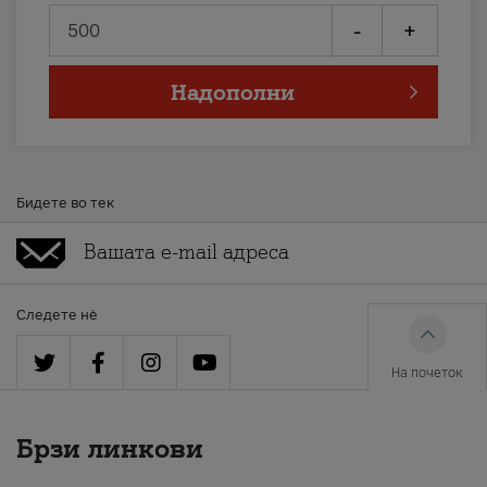
-
+
Надополни
Бидете во тек
Следете нè
На почеток
Брзи линкови