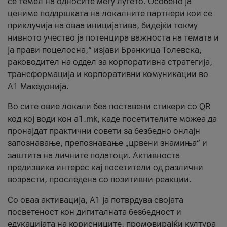
се темел на односите меѓу луѓето. Особено ја
цениме поддршката на локалните партнери кои се
приклучија на оваа иницијатива, бидејќи токму
нивното учество ја потенцира важноста на темата и
ја прави поцелосна,“ изјави Бранкица Толевска,
раководител на оддел за корпоративна стратегија,
трансформација и корпоративни комуникации во
А1 Македонија.
Во сите овие локали беа поставени стикери со QR
код кој води кон a1.mk, каде посетителите можеа да
пронајдат практични совети за безбедно онлајн
запознавање, препознавање „црвени знамиња“ и
заштита на личните податоци. Активноста
предизвика интерес кај посетители од различни
возрасти, проследена со позитивни реакции.
Со оваа активација, А1 ја потврдува својата
посветеност кон дигиталната безбедност и
едукацијата на корисниците, промовирајќи култура