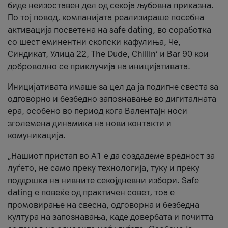
биде неизоставен дел од секоја љубовна приказна.
По тој повод, компанијата реализираше посебна
активација посветена на safe dating, во соработка
со шест еминентни скопски кафулиња, Че,
Синдикат, Улица 22, The Dude, Chillin’ и Bar 90 кои
доброволно се приклучија на иницијативата.
Иницијативата имаше за цел да ја подигне свеста за
одговорно и безбедно запознавање во дигиталната
ера, особено во период кога Валентајн носи
зголемена динамика на нови контакти и
комуникација.
„Нашиот пристап во А1 е да создадеме вредност за
луѓето, не само преку технологија, туку и преку
поддршка на нивните секојдневни избори. Safe
dating е повеќе од практичен совет, тоа е
промовирање на свесна, одговорна и безбедна
култура на запознавања, каде довербата и почитта