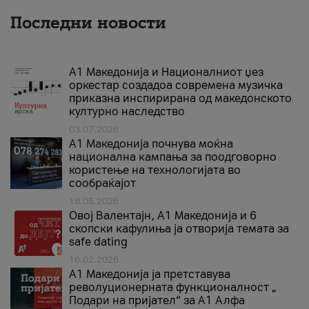
Последни новости
А1 Македонија и Националниот џез
оркестар создадоа современа музичка
приказна инспирирана од македонското
културно наследство
03.07.2026
A1 Македонија почнува моќна
национална кампања за поодговорно
користење на технологијата во
сообраќајот
18.05.2026
Овој Валентајн, A1 Македонија и 6
скопски кафулиња ја отворија темата за
safe dating
16.02.2026
А1 Македонија ја претставува
револуционерната функционалност „
Подари на пријател“ за А1 Алфа