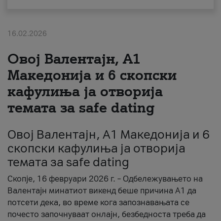
За нас
16.02.2026
#ПодобарОнлајн
Овој Валентајн, A1
Македонија и 6 скопски
кафулиња ја отворија
темата за safe dating
Овој Валентајн, A1 Македонија и 6
скопски кафулиња ја отворија
темата за safe dating
Скопје, 16 февруари 2026 г. – Одбележувањето на
Валентајн минатиот викенд беше причина А1 да
потсети дека, во време кога запознавањата се
почесто започнуваат онлајн, безбедноста треба да