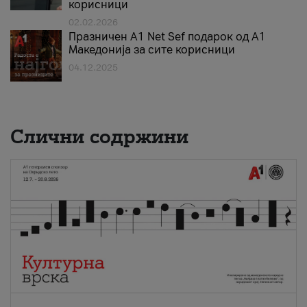
корисници
02.02.2026
Празничен A1 Net Sеf подарок од А1
Македонија за сите корисници
04.12.2025
Слични содржини