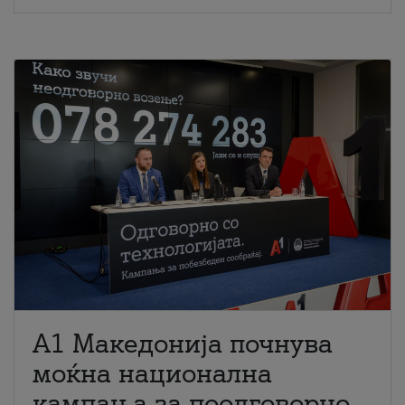
A1 Македонија почнува
моќна национална
кампања за поодговорно