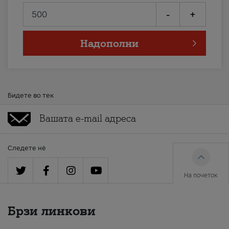
-
+
Надополни
Бидете во тек
Следете нè
На почеток
Брзи линкови