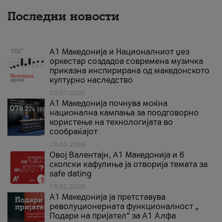
Последни новости
А1 Македонија и Националниот џез
оркестар создадоа современа музичка
приказна инспирирана од македонското
културно наследство
03.07.2026
A1 Македонија почнува моќна
национална кампања за поодговорно
користење на технологијата во
сообраќајот
18.05.2026
Овој Валентајн, A1 Македонија и 6
скопски кафулиња ја отворија темата за
safe dating
16.02.2026
А1 Македонија ја претставува
револуционерната функционалност „
Подари на пријател“ за А1 Алфа