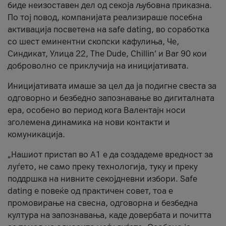
биде неизоставен дел од секоја љубовна приказна.
По тој повод, компанијата реализираше посебна
активација посветена на safe dating, во соработка
со шест еминентни скопски кафулиња, Че,
Синдикат, Улица 22, The Dude, Chillin’ и Bar 90 кои
доброволно се приклучија на иницијативата.
Иницијативата имаше за цел да ја подигне свеста за
одговорно и безбедно запознавање во дигиталната
ера, особено во период кога Валентајн носи
зголемена динамика на нови контакти и
комуникација.
„Нашиот пристап во А1 е да создадеме вредност за
луѓето, не само преку технологија, туку и преку
поддршка на нивните секојдневни избори. Safe
dating е повеќе од практичен совет, тоа е
промовирање на свесна, одговорна и безбедна
култура на запознавања, каде довербата и почитта