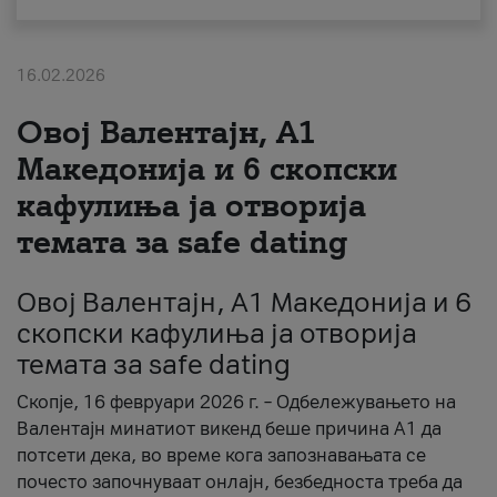
За нас
16.02.2026
#ПодобарОнлајн
Овој Валентајн, A1
Македонија и 6 скопски
кафулиња ја отворија
темата за safe dating
Овој Валентајн, A1 Македонија и 6
скопски кафулиња ја отворија
темата за safe dating
Скопје, 16 февруари 2026 г. – Одбележувањето на
Валентајн минатиот викенд беше причина А1 да
потсети дека, во време кога запознавањата се
почесто започнуваат онлајн, безбедноста треба да