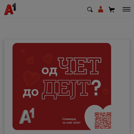
МК
EN
SQ
Приватни
Деловни
Поддршка
Надополни кредит
Плати сметка