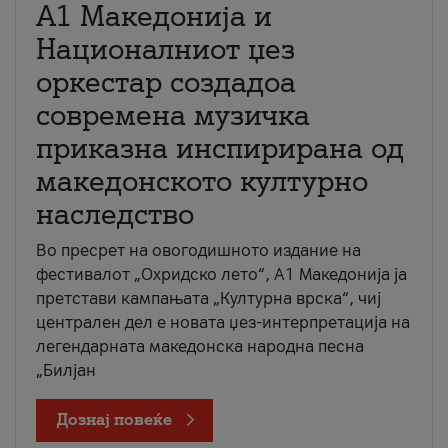
А1 Македонија и
Националниот џез
оркестар создадоа
современа музичка
приказна инспирирана од
македонското културно
наследство
Во пресрет на овогодишното издание на
фестивалот „Охридско лето“, А1 Македонија ја
претстави кампањата „Културна врска“, чиј
централен дел е новата џез-интерпретација на
легендарната македонска народна песна
„Билјан
Дознај повеќе