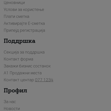
Ценовници
Услови за користење
Плати сметка
Активирајте Е-сметка
Припејд регистрација
Поддршка
Секција за поддршка
Контакт форма
Закажи бизнис состанок
A1 Продажни места
Контакт центар
077 1234
Профил
За нас
Новости