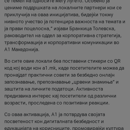
се темел на односите меѓу луѓето. Особено ја
цениме поддршката на локалните партнери кои се
приклучија на оваа иницијатива, бидејќи токму
нивното учество ја потенцира важноста на темата и
ја прави поцелосна,“ изјави Бранкица Толевска,
раководител на оддел за корпоративна стратегија,
трансформација и корпоративни комуникации во
А1 Македонија.
Во сите овие локали беа поставени стикери со QR
код кој води кон a1.mk, каде посетителите можеа да
пронајдат практични совети за безбедно онлајн
запознавање, препознавање „црвени знамиња“ и
заштита на личните податоци. Активноста
предизвика интерес кај посетители од различни
возрасти, проследена со позитивни реакции.
Со оваа активација, А1 ја потврдува својата
посветеност кон дигиталната безбедност и
едукацијата на корисниците, промовирајќи култура