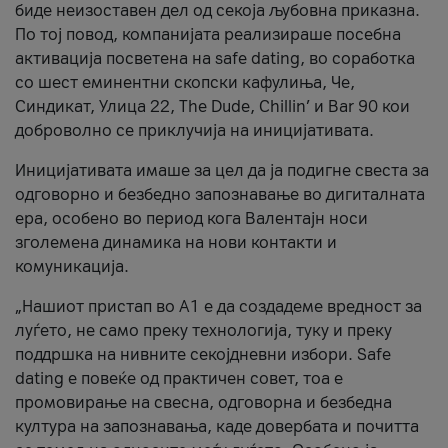
биде неизоставен дел од секоја љубовна приказна.
По тој повод, компанијата реализираше посебна
активација посветена на safe dating, во соработка
со шест еминентни скопски кафулиња, Че,
Синдикат, Улица 22, The Dude, Chillin’ и Bar 90 кои
доброволно се приклучија на иницијативата.
Иницијативата имаше за цел да ја подигне свеста за
одговорно и безбедно запознавање во дигиталната
ера, особено во период кога Валентајн носи
зголемена динамика на нови контакти и
комуникација.
„Нашиот пристап во А1 е да создадеме вредност за
луѓето, не само преку технологија, туку и преку
поддршка на нивните секојдневни избори. Safe
dating е повеќе од практичен совет, тоа е
промовирање на свесна, одговорна и безбедна
култура на запознавања, каде довербата и почитта