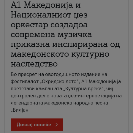
А1 Македонија и
Националниот џез
оркестар создадоа
современа музичка
приказна инспирирана од
македонското културно
наследство
Во пресрет на овогодишното издание на
фестивалот „Охридско лето“, А1 Македонија ја
претстави кампањата „Културна врска“, чиј
централен дел е новата џез-интерпретација на
легендарната македонска народна песна
„Билјан
Дознај повеќе