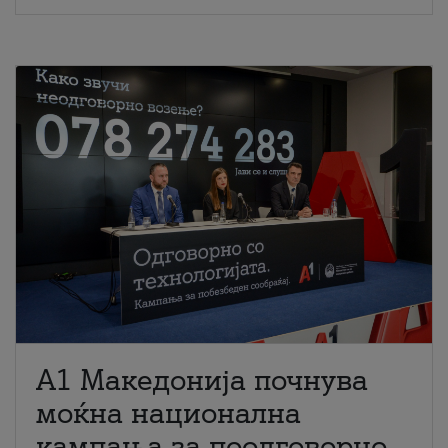
A1 Македонија почнува
моќна национална
кампања за поодговорно