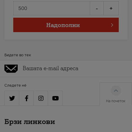
-
+
Надополни
Бидете во тек
Следете нè
На почеток
Брзи линкови