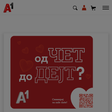
МК
EN
SQ
Приватни
Деловни
Поддршка
Надополни кредит
Плати сметка