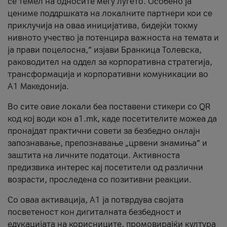
се темел на односите меѓу луѓето. Особено ја
цениме поддршката на локалните партнери кои се
приклучија на оваа иницијатива, бидејќи токму
нивното учество ја потенцира важноста на темата и
ја прави поцелосна,“ изјави Бранкица Толевска,
раководител на оддел за корпоративна стратегија,
трансформација и корпоративни комуникации во
А1 Македонија.
Во сите овие локали беа поставени стикери со QR
код кој води кон a1.mk, каде посетителите можеа да
пронајдат практични совети за безбедно онлајн
запознавање, препознавање „црвени знамиња“ и
заштита на личните податоци. Активноста
предизвика интерес кај посетители од различни
возрасти, проследена со позитивни реакции.
Со оваа активација, А1 ја потврдува својата
посветеност кон дигиталната безбедност и
едукацијата на корисниците, промовирајќи култура