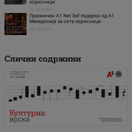
корисници
02.02.2026
Празничен A1 Net Sеf подарок од А1
Македонија за сите корисници
04.12.2025
Слични содржини