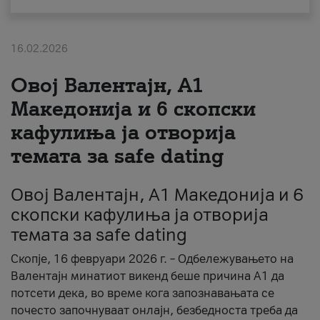
За нас
16.02.2026
#ПодобарОнлајн
Овој Валентајн, A1
Македонија и 6 скопски
кафулиња ја отворија
темата за safe dating
Овој Валентајн, A1 Македонија и 6
скопски кафулиња ја отворија
темата за safe dating
Скопје, 16 февруари 2026 г. – Одбележувањето на
Валентајн минатиот викенд беше причина А1 да
потсети дека, во време кога запознавањата се
почесто започнуваат онлајн, безбедноста треба да