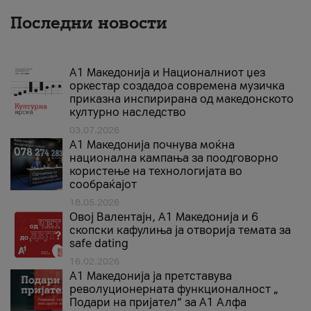
Последни новости
А1 Македонија и Националниот џез
оркестар создадоа современа музичка
приказна инспирирана од македонското
културно наследство
03.07.2026
A1 Македонија почнува моќна
национална кампања за поодговорно
користење на технологијата во
сообраќајот
18.05.2026
Овој Валентајн, A1 Македонија и 6
скопски кафулиња ја отворија темата за
safe dating
16.02.2026
А1 Македонија ја претставува
револуционерната функционалност „
Подари на пријател“ за А1 Алфа