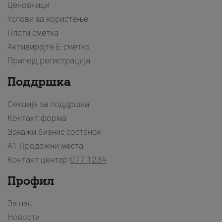
Ценовници
Услови за користење
Плати сметка
Активирајте Е-сметка
Припејд регистрација
Поддршка
Секција за поддршка
Контакт форма
Закажи бизнис состанок
A1 Продажни места
Контакт центар
077 1234
Профил
За нас
Новости