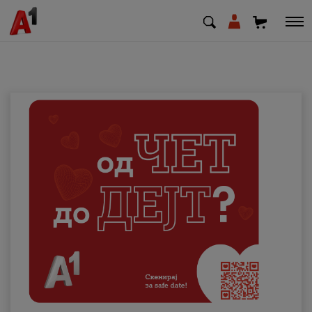
МК
EN
SQ
Приватни
Деловни
Поддршка
Надополни кредит
Плати сметка