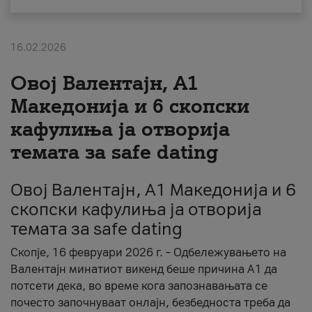
За нас
16.02.2026
#ПодобарОнлајн
Овој Валентајн, A1
Македонија и 6 скопски
кафулиња ја отворија
темата за safe dating
Овој Валентајн, A1 Македонија и 6
скопски кафулиња ја отворија
темата за safe dating
Скопје, 16 февруари 2026 г. – Одбележувањето на
Валентајн минатиот викенд беше причина А1 да
потсети дека, во време кога запознавањата се
почесто започнуваат онлајн, безбедноста треба да