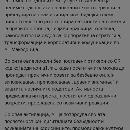
се темел на односите меѓу луѓето. Особено ја
цениме поддршката на локалните партнери кои се
приклучија на оваа иницијатива, бидејќи токму
нивното учество ја потенцира важноста на темата и
ја прави поцелосна,“ изјави Бранкица Толевска,
раководител на оддел за корпоративна стратегија,
трансформација и корпоративни комуникации во
А1 Македонија.
Во сите овие локали беа поставени стикери со QR
код кој води кон a1.mk, каде посетителите можеа да
пронајдат практични совети за безбедно онлајн
запознавање, препознавање „црвени знамиња“ и
заштита на личните податоци. Активноста
предизвика интерес кај посетители од различни
возрасти, проследена со позитивни реакции.
Со оваа активација, А1 ја потврдува својата
посветеност кон дигиталната безбедност и
едукацијата на корисниците, промовирајќи култура