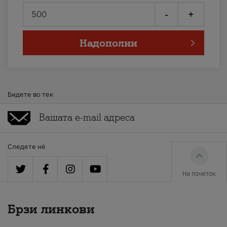
-
+
Надополни
Бидете во тек
Следете нè
На почеток
Брзи линкови