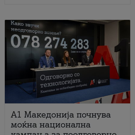
A1 Македонија почнува
моќна национална
кампања за поодговорно