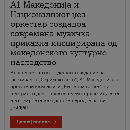
А1 Македонија и
Националниот џез
оркестар создадоа
современа музичка
приказна инспирирана од
македонското културно
наследство
Во пресрет на овогодишното издание на
фестивалот „Охридско лето“, А1 Македонија ја
претстави кампањата „Културна врска“, чиј
централен дел е новата џез-интерпретација на
легендарната македонска народна песна
„Билјан
Дознај повеќе