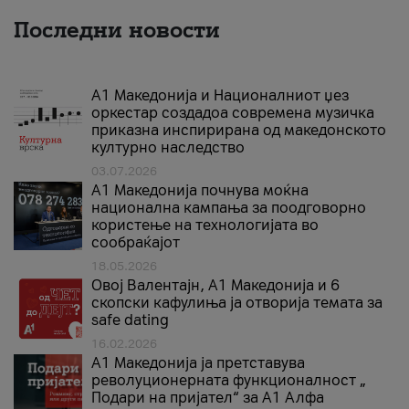
Последни новости
А1 Македонија и Националниот џез
оркестар создадоа современа музичка
приказна инспирирана од македонското
културно наследство
03.07.2026
A1 Македонија почнува моќна
национална кампања за поодговорно
користење на технологијата во
сообраќајот
18.05.2026
Овој Валентајн, A1 Македонија и 6
скопски кафулиња ја отворија темата за
safe dating
16.02.2026
А1 Македонија ја претставува
револуционерната функционалност „
Подари на пријател“ за А1 Алфа