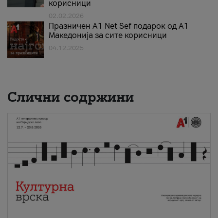
корисници
02.02.2026
Празничен A1 Net Sеf подарок од А1
Македонија за сите корисници
04.12.2025
Слични содржини