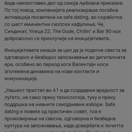
биде неизоставен дел од секоја љубовна приказна.
По тој повод, компанијата реализираше посебна
активација посветена на safe dating, во соработка
со шест еминентни скопски кафулиња, Че,
Синдикат, Улица 22, The Dude, Chillin’ и Bar 90 кои
доброволно се приклучија на иницијативата.
Иницијативата имаше за цел да ја подигне свеста за
одговорно и безбедно запознавање во дигиталната
ера, особено во период кога Валентајн носи
зголемена динамика на нови контакти и
комуникација.
„Нашиот пристап во А1 е да создадеме вредност за
луѓето, не само преку технологија, туку и преку
поддршка на нивните секојдневни избори. Safe
dating е повеќе од практичен совет, тоа е
промовирање на свесна, одговорна и безбедна
култура на запознавања, каде довербата и почитта