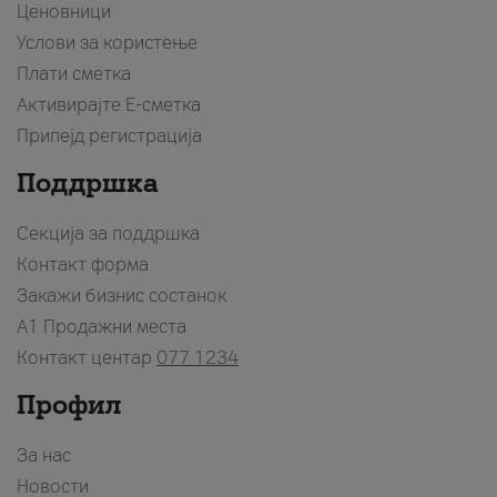
Ценовници
Услови за користење
Плати сметка
Активирајте Е-сметка
Припејд регистрација
Поддршка
Секција за поддршка
Контакт форма
Закажи бизнис состанок
A1 Продажни места
Контакт центар
077 1234
Профил
За нас
Новости