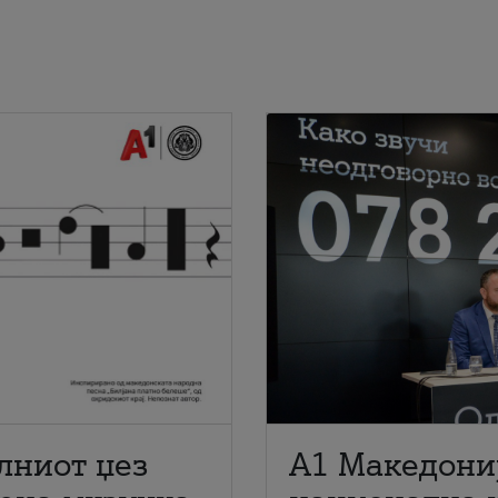
лниот џез
A1 Македони