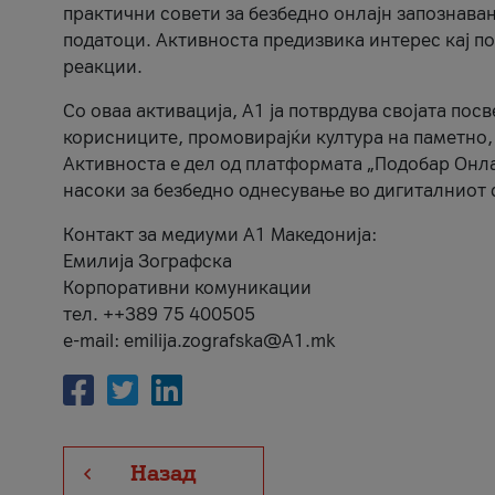
практични совети за безбедно онлајн запознава
податоци. Активноста предизвика интерес кај п
реакции.
Со оваа активација, А1 ја потврдува својата пос
корисниците, промовирајќи култура на паметно,
Активноста е дел од платформата „Подобар Онла
насоки за безбедно однесување во дигиталниот 
Контакт за медиуми А1 Македонија:
Емилија Зографска
Корпоративни комуникации
тел. ++389 75 400505
e-mail: emilija.zografska@A1.mk
Назад