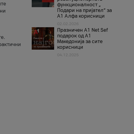
ите
функционалност „
Подари на пријател“ за
вни
А1 Алфа корисници
02.02.2026
Празничен A1 Net Sеf
подарок од А1
е.
Македонија за сите
практични
корисници
04.12.2025