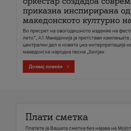
оркестар создадоа совре
приказна инспирирана од
македонското културно н
Во пресрет на овогодишното издание на фест
лето“, А1 Македонија ја претстави кампањата 
централен дел е новата џез-интерпретација н
македонска народна песна „Билјан
Дознај повеќе
Плати сметка
Платете ја Вашата сметка без најава на Мојот