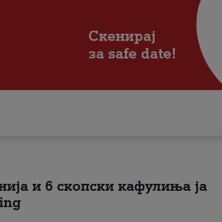
нија и 6 скопски кафулиња ја
ing