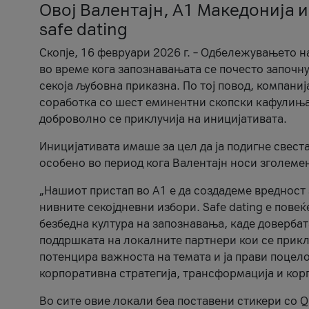
Овој Валентајн, A1 Македонија и
safe dating
Скопје, 16 февруари 2026 г. – Одбележувањето н
во време кога запознавањата се почесто започну
секоја љубовна приказна. По тој повод, компаниј
соработка со шест еминентни скопски кафулиња, Ч
доброволно се приклучија на иницијативата.
Иницијативата имаше за цел да ја подигне свест
особено во период кога Валентајн носи зголеме
„Нашиот пристап во А1 е да создадеме вредност з
нивните секојдневни избори. Safe dating е пове
безбедна култура на запознавања, каде довербат
поддршката на локалните партнери кои се приклу
потенцира важноста на темата и ја прави поцело
корпоративна стратегија, трансформација и кор
Во сите овие локали беа поставени стикери со Q