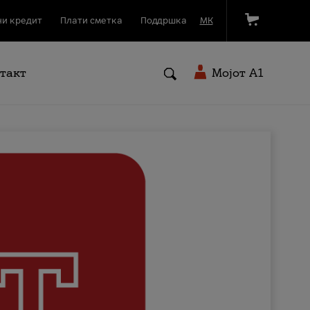
и кредит
Плати сметка
Поддршка
МК
такт
Мојот A1