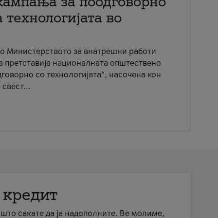
кампања за поодговорно
 технологијата во
со Министерството за внатрешни работи
ја претставија националната општествено
говорно со технологијата“, насочена кон
свест...
 кредит
а што сакате да ја надополните. Ве молиме,