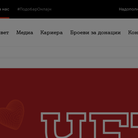
а нас
#ПодобарОнлајн
Надополн
свет
Медиа
Кариера
Броеви за донации
Кон