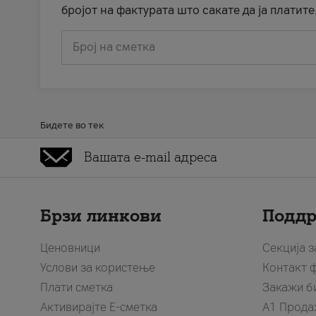
бројот на фактурата што сакате да ја платите
Број на сметка
Бидете во тек
Брзи линкови
Подд
Ценовници
Секција 
Услови за користење
Контакт 
Плати сметка
Закажи б
Активирајте Е-сметка
A1 Прода