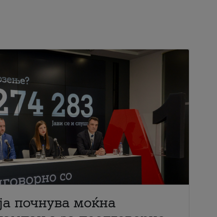
ја почнува моќна