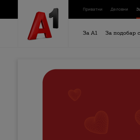
Приватни
Деловни
З
За А1
За подобар 