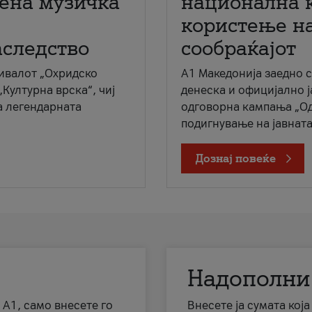
мена музичка
национална 
користење на
аследство
сообраќајот
ивалот „Охридско
A1 Македонија заедно 
„Културна врска“, чиј
денеска и официјално 
а легендарната
одговорна кампања „Од
подигнување на јавната 
Дознај повеќе
Надополни
 А1, само внесете го
Внесете ја сумата кој