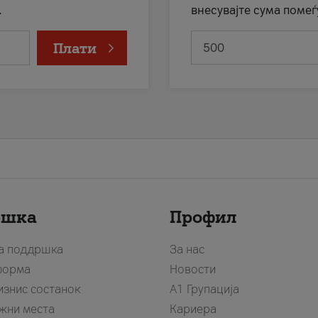
.
внесувајте сума помеѓ
Плати
ршка
Профил
за поддршка
За нас
форма
Новости
изнис состанок
А1 Групација
жни места
Кариера