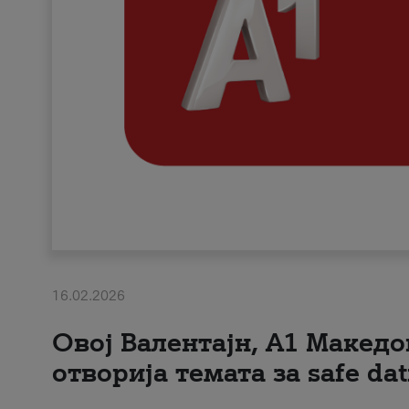
16.02.2026
Овој Валентајн, A1 Македо
отворија темата за safe dat