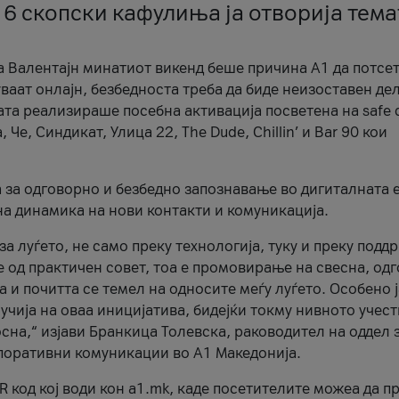
 6 скопски кафулиња ја отворија тема
а Валентајн минатиот викенд беше причина А1 да потсет
ваат онлајн, безбедноста треба да биде неизоставен дел
ата реализираше посебна активација посветена на safe d
е, Синдикат, Улица 22, The Dude, Chillin’ и Bar 90 кои
а за одговорно и безбедно запознавање во дигиталната 
на динамика на нови контакти и комуникација.
а луѓето, не само преку технологија, туку и преку подд
ќе од практичен совет, тоа е промовирање на свесна, од
а и почитта се темел на односите меѓу луѓето. Особено 
чија на оваа иницијатива, бидејќи токму нивното учест
сна,“ изјави Бранкица Толевска, раководител на оддел 
поративни комуникации во А1 Македонија.
R код кој води кон a1.mk, каде посетителите можеа да п