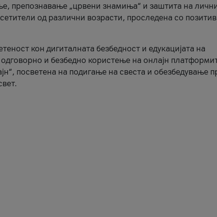
ње, препознавање „црвени знамиња“ и заштита на личн
осетители од различни возрасти, проследена со позити
ветеност кон дигиталната безбедност и едукацијата на
 одговорно и безбедно користење на онлајн платформит
јн“, посветена на подигање на свеста и обезбедување 
свет.