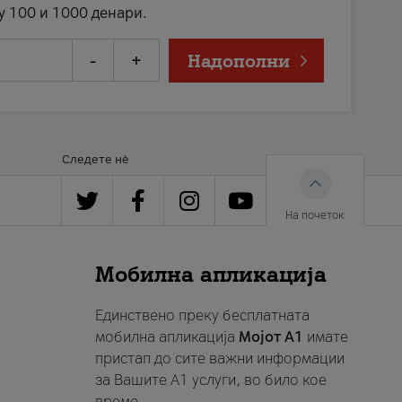
у 100 и 1000 денари.
-
+
Надополни
Следете нè
На почеток
Мобилна апликација
Единствено преку бесплатната
мобилна апликација
Мојот A1
имате
пристап до сите важни информации
за Вашите A1 услуги, во било кое
време.