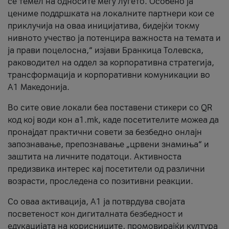
се темел на односите меѓу луѓето. Особено ја
цениме поддршката на локалните партнери кои се
приклучија на оваа иницијатива, бидејќи токму
нивното учество ја потенцира важноста на темата и
ја прави поцелосна,“ изјави Бранкица Толевска,
раководител на оддел за корпоративна стратегија,
трансформација и корпоративни комуникации во
А1 Македонија.
Во сите овие локали беа поставени стикери со QR
код кој води кон a1.mk, каде посетителите можеа да
пронајдат практични совети за безбедно онлајн
запознавање, препознавање „црвени знамиња“ и
заштита на личните податоци. Активноста
предизвика интерес кај посетители од различни
возрасти, проследена со позитивни реакции.
Со оваа активација, А1 ја потврдува својата
посветеност кон дигиталната безбедност и
едукацијата на корисниците, промовирајќи култура