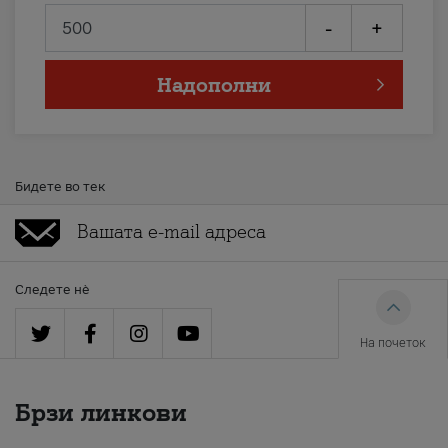
-
+
Надополни
Бидете во тек
Следете нè
На почеток
Брзи линкови