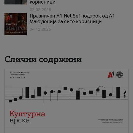
корисници
02.02.2026
Празничен A1 Net Sеf подарок од А1
Македонија за сите корисници
04.12.2025
Слични содржини