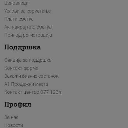
Ценовници
Услови за користење
Плати сметка
Активирајте Е-сметка
Припејд регистрација
Поддршка
Секција за поддршка
Контакт форма
Закажи бизнис состанок
A1 Продажни места
Контакт центар
077 1234
Профил
За нас
Новости