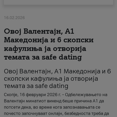
За нас
16.02.2026
#ПодобарОнлајн
Овој Валентајн, A1
Македонија и 6 скопски
кафулиња ја отворија
темата за safe dating
Овој Валентајн, A1 Македонија и 6
скопски кафулиња ја отворија
темата за safe dating
Скопје, 16 февруари 2026 г. – Одбележувањето на
Валентајн минатиот викенд беше причина А1 да
потсети дека, во време кога запознавањата се
почесто започнуваат онлајн, безбедноста треба да