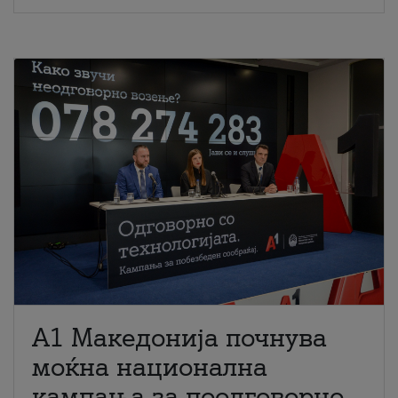
A1 Македонија почнува
моќна национална
кампања за поодговорно