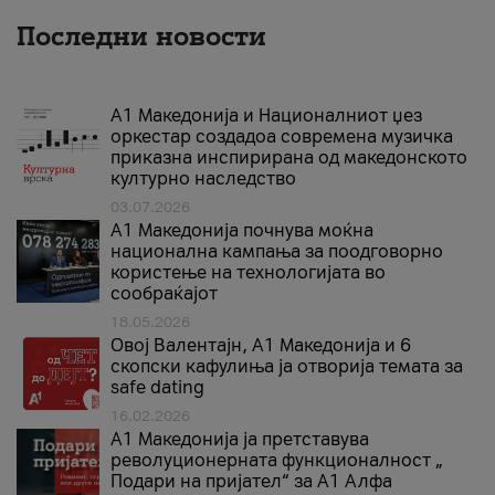
Последни новости
А1 Македонија и Националниот џез
оркестар создадоа современа музичка
приказна инспирирана од македонското
културно наследство
03.07.2026
A1 Македонија почнува моќна
национална кампања за поодговорно
користење на технологијата во
сообраќајот
18.05.2026
Овој Валентајн, A1 Македонија и 6
скопски кафулиња ја отворија темата за
safe dating
16.02.2026
А1 Македонија ја претставува
револуционерната функционалност „
Подари на пријател“ за А1 Алфа