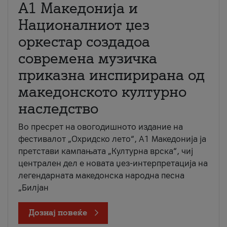
А1 Македонија и
Националниот џез
оркестар создадоа
современа музичка
приказна инспирирана од
македонското културно
наследство
Во пресрет на овогодишното издание на
фестивалот „Охридско лето“, А1 Македонија ја
претстави кампањата „Културна врска“, чиј
централен дел е новата џез-интерпретација на
легендарната македонска народна песна
„Билјан
Дознај повеќе