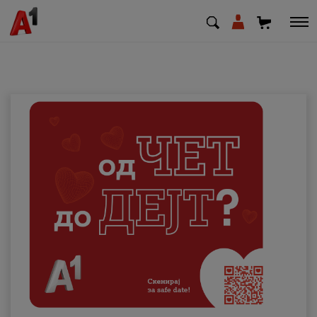
МК
EN
SQ
Приватни
Деловни
Поддршка
Надополни кредит
Плати сметка