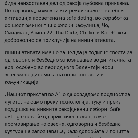
биде неизоставен дел од секоја љубовна приказна.
По тој повод, компанијата реализираше посебна
активација посветена на safe dating, во соработка
со шест еминентни скопски кафулиња, Че,
Синдикат, Улица 22, The Dude, Chillin’ и Bar 90 кои
доброволно се приклучија на иницијативата.
Иницијативата имаше за цел да ја подигне свеста за
одговорно и безбедно запознавање во дигиталната
ера, особено во период кога Валентајн носи
зголемена динамика на нови контакти и
комуникација.
„Нашиот пристап во А1 е да создадеме вредност за
луѓето, не само преку технологија, туку и преку
поддршка на нивните секојдневни избори. Safe
dating е повеќе од практичен совет, тоа е
промовирање на свесна, одговорна и безбедна
култура на запознавања, каде довербата и почитта